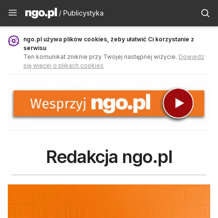
Publicystyka - ngo.pl
/ Publicystyka
ngo.pl używa plików cookies, żeby ułatwić Ci korzystanie z
serwisu
Ten komunikat zniknie przy Twojej następnej wizycie.
Dowiedz
się więcej o plikach cookies
Redakcja ngo.pl