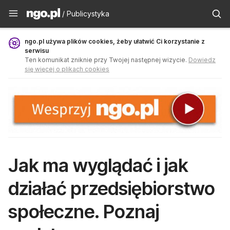
Publicystyka - ngo.pl
/ Publicystyka
ngo.pl używa plików cookies, żeby ułatwić Ci korzystanie z
serwisu
Ten komunikat zniknie przy Twojej następnej wizycie.
Dowiedz
się więcej o plikach cookies
Jak ma wyglądać i jak
działać przedsiębiorstwo
społeczne. Poznaj