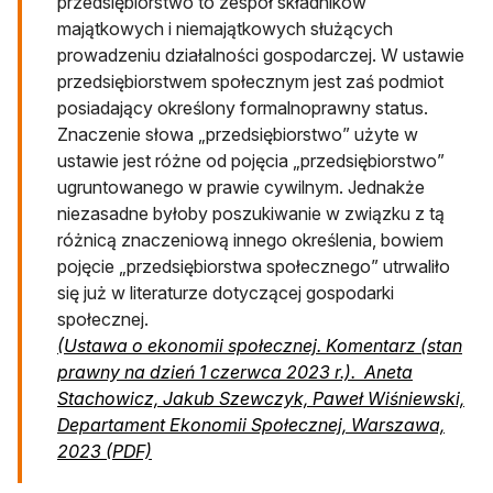
przedsiębiorstwo to zespół składników
majątkowych i niemajątkowych służących
prowadzeniu działalności gospodarczej. W ustawie
przedsiębiorstwem społecznym jest zaś podmiot
posiadający określony formalnoprawny status.
Znaczenie słowa „przedsiębiorstwo” użyte w
ustawie jest różne od pojęcia „przedsiębiorstwo”
ugruntowanego w prawie cywilnym. Jednakże
niezasadne byłoby poszukiwanie w związku z tą
różnicą znaczeniową innego określenia, bowiem
pojęcie „przedsiębiorstwa społecznego” utrwaliło
się już w literaturze dotyczącej gospodarki
społecznej.
(Ustawa o ekonomii społecznej. Komentarz (stan
prawny na dzień 1 czerwca 2023 r.). Aneta
Stachowicz, Jakub Szewczyk, Paweł Wiśniewski,
Departament Ekonomii Społecznej, Warszawa,
otwiera się w nowej karcie
2023 (PDF)