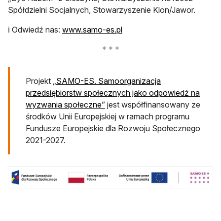
Spółdzielni Socjalnych, Stowarzyszenie Klon/Jawor.
otwiera się w nowej karcie
ℹ️ Odwiedź nas:
www.samo-es.pl
Projekt
„SAMO-ES. Samoorganizacja
przedsiębiorstw społecznych jako odpowiedź na
otwiera się w nowej karcie
wyzwania społeczne”
jest współfinansowany ze
środków Unii Europejskiej w ramach programu
Fundusze Europejskie dla Rozwoju Społecznego
2021-2027.