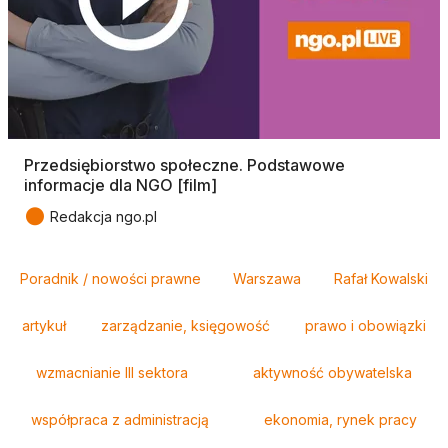
Przedsiębiorstwo społeczne. Podstawowe
informacje dla NGO [film]
●
Redakcja ngo.pl
Tagi
Poradnik / nowości prawne
Warszawa
Rafał Kowalski
artykuł
zarządzanie, księgowość
prawo i obowiązki
wzmacnianie III sektora
aktywność obywatelska
współpraca z administracją
ekonomia, rynek pracy