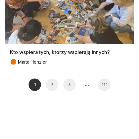
Kto wspiera tych, którzy wspierają innych?
●
Marta Henzler
…
1
2
3
414