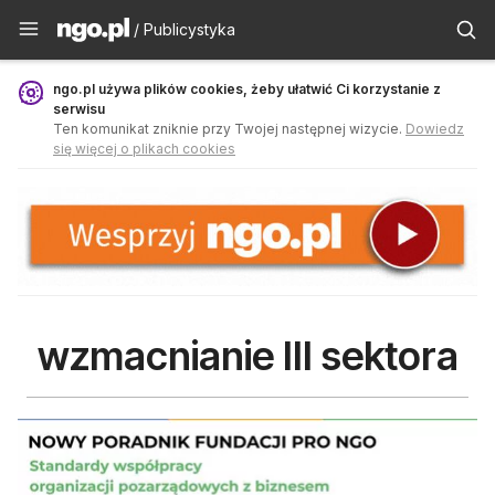
Publicystyka - ngo.pl
/ Publicystyka
ngo.pl używa plików cookies, żeby ułatwić Ci korzystanie z
serwisu
Ten komunikat zniknie przy Twojej następnej wizycie.
Dowiedz
się więcej o plikach cookies
wzmacnianie III sektora