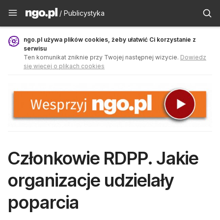
Publicystyka - ngo.pl
/ Publicystyka
ngo.pl używa plików cookies, żeby ułatwić Ci korzystanie z
serwisu
Ten komunikat zniknie przy Twojej następnej wizycie.
Dowiedz
się więcej o plikach cookies
Członkowie RDPP. Jakie
organizacje udzielały
poparcia