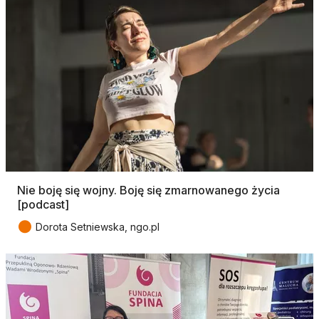
Nie boję się wojny. Boję się zmarnowanego życia
[podcast]
●
Dorota Setniewska, ngo.pl