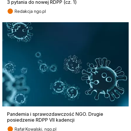
3 pytania do nowej RDPP (cz. 1)
●
Redakcja ngo.pl
Pandemia i sprawozdawczość NGO. Drugie
posiedzenie RDPP VII kadencji
●
Rafał Kowalski, ngo.pl