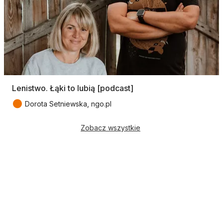
Lenistwo. Łąki to lubią [podcast]
●
Dorota Setniewska, ngo.pl
Zobacz wszystkie