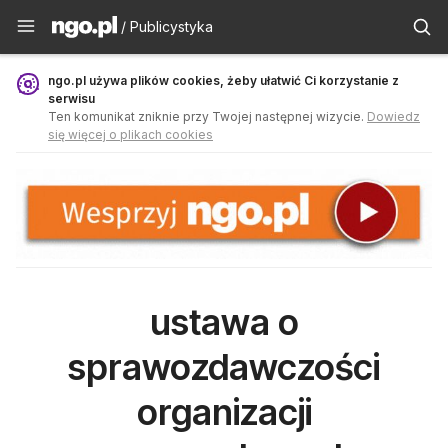
Publicystyka - ngo.pl
/ Publicystyka
ngo.pl używa plików cookies, żeby ułatwić Ci korzystanie z
serwisu
Ten komunikat zniknie przy Twojej następnej wizycie.
Dowiedz
się więcej o plikach cookies
ustawa o
sprawozdawczości
organizacji