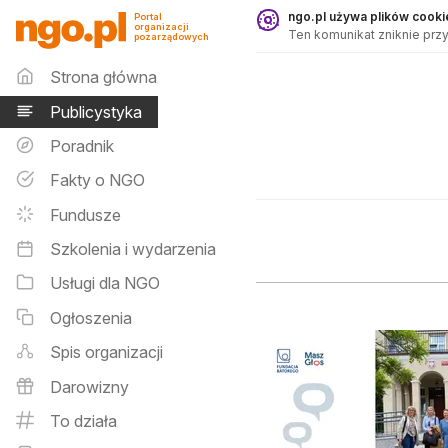
Publicystyka - ngo.pl
ngo.pl używa plików cookie
Portal
organizacji
Ten komunikat zniknie przy
pozarządowych
Menu główne
Strona główna
Publicystyka
Poradnik
Fakty o NGO
Fundusze
Szkolenia i wydarzenia
Usługi dla NGO
Ogłoszenia
Spis organizacji
Darowizny
To działa