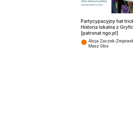
Partycypacyjny hat tric
Historia lokalna z Gryfi
[patronat ngo.pl]
●
Alicja Zaczek-Żmijews
Masz Głos