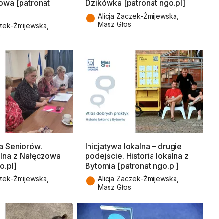
owa [patronat
Dzikówka [patronat ngo.pl]
●
Alicja Zaczek-Żmijewska,
Masz Głos
czek-Żmijewska,
s
a Seniorów.
Inicjatywa lokalna – drugie
kalna z Nałęczowa
podejście. Historia lokalna z
o.pl]
Bytomia [patronat ngo.pl]
●
czek-Żmijewska,
Alicja Zaczek-Żmijewska,
s
Masz Głos