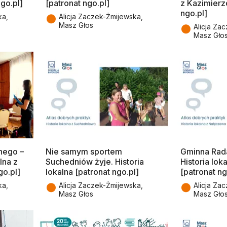
go.pl]
[patronat ngo.pl]
z Kazimierz
ngo.pl]
●
ka,
Alicja Zaczek-Żmijewska,
Masz Głos
●
Alicja Za
Masz Gło
nego –
Nie samym sportem
Gminna Rad
lna z
Suchedniów żyje. Historia
Historia lo
o.pl]
lokalna [patronat ngo.pl]
[patronat ng
●
●
ka,
Alicja Zaczek-Żmijewska,
Alicja Za
Masz Głos
Masz Gło