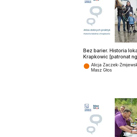
Bez barier. Historia lok
Krapkowic [patronat ng
●
Alicja Zaczek-Żmijews
Masz Głos