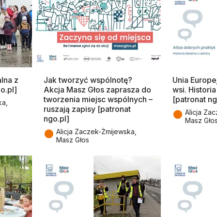
alna z
Jak tworzyć wspólnotę?
Unia Europej
o.pl]
Akcja Masz Głos zaprasza do
wsi. Histori
tworzenia miejsc wspólnych –
[patronat ng
ka,
ruszają zapisy [patronat
●
Alicja Za
ngo.pl]
Masz Gło
●
Alicja Zaczek-Żmijewska,
Masz Głos