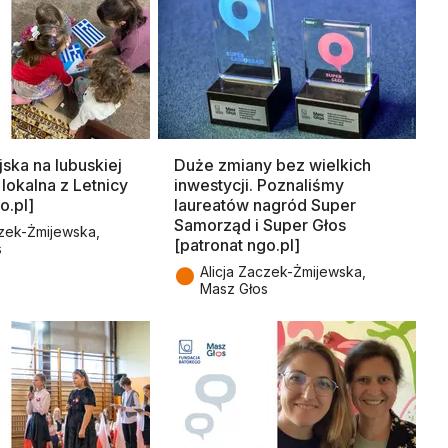
ska na lubuskiej
Duże zmiany bez wielkich
a lokalna z Letnicy
inwestycji. Poznaliśmy
o.pl]
laureatów nagród Super
Samorząd i Super Głos
czek-Żmijewska,
[patronat ngo.pl]
s
●
Alicja Zaczek-Żmijewska,
Masz Głos