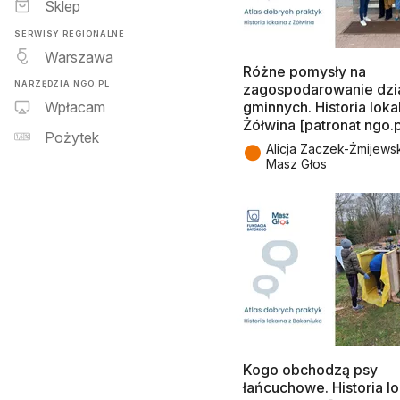
Sklep
SERWISY REGIONALNE
Warszawa
Różne pomysły na
NARZĘDZIA NGO.PL
zagospodarowanie dzi
gminnych. Historia loka
Wpłacam
Żółwina [patronat ngo.p
Pożytek
●
Alicja Zaczek-Żmijews
Masz Głos
Kogo obchodzą psy
łańcuchowe. Historia l