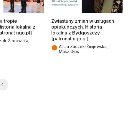
a tropie
Zwiastuny zmian w usługach
storia lokalna z
opiekuńczych. Historia
tronat ngo.pl]
lokalna z Bydgoszczy
[patronat ngo.pl]
czek-Żmijewska,
s
●
Alicja Zaczek-Żmijewska,
Masz Głos
4