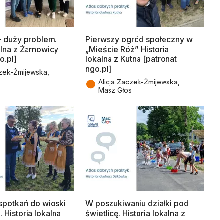
– duży problem.
Pierwszy ogród społeczny w
alna z Żarnowicy
„Mieście Róż”. Historia
o.pl]
lokalna z Kutna [patronat
ngo.pl]
czek-Żmijewska,
s
●
Alicja Zaczek-Żmijewska,
Masz Głos
spotkań do wioski
W poszukiwaniu działki pod
 Historia lokalna
świetlicę. Historia lokalna z