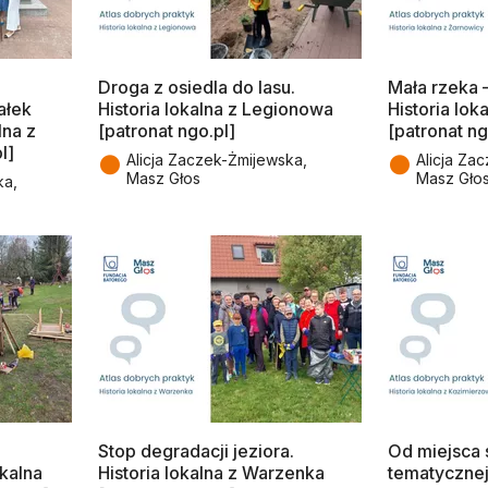
Droga z osiedla do lasu.
Mała rzeka 
ałek
Historia lokalna z Legionowa
Historia lok
lna z
[patronat ngo.pl]
[patronat ng
l]
●
●
Alicja Zaczek-Żmijewska,
Alicja Za
Masz Głos
Masz Gło
ka,
Stop degradacji jeziora.
Od miejsca 
okalna
Historia lokalna z Warzenka
tematycznej.