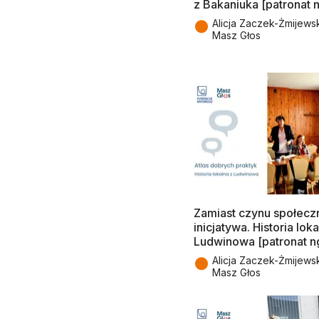
z Bakaniuka [patronat n
●
Alicja Zaczek-Żmijews
Masz Głos
Zamiast czynu społecz
inicjatywa. Historia loka
Ludwinowa [patronat ng
●
Alicja Zaczek-Żmijews
Masz Głos