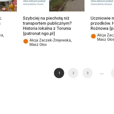
k.
Szybciej na piechotę niż
Uczniowie n
c
transportem publicznym?
przodków. Hi
Historia lokalna z Torunia
Rożnowa [pa
[patronat ngo.pl]
●
ka,
Alicja Za
Masz Gło
●
Alicja Zaczek-Żmijewska,
Masz Głos
…
1
2
3