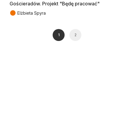
Gościeradów. Projekt "Będę pracować"
●
Elżbieta Spyra
1
2