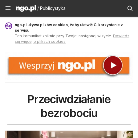
Publicystyka - ngo.pl
/ Publicystyka
ngo.pl używa plików cookies, żeby ułatwić Ci korzystanie z
serwisu
Ten komunikat zniknie przy Twojej następnej wizycie.
Dowiedz
się więcej o plikach cookies
Przeciwdziałanie
bezrobociu