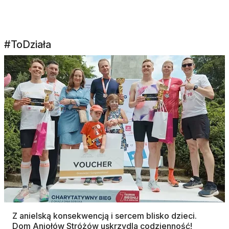
#ToDziała
Z anielską konsekwencją i sercem blisko dzieci.
Dom Aniołów Stróżów uskrzydla codzienność!