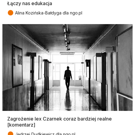
Łączy nas edukacja
●
Alina Kozińska-Bałdyga dla ngo.pl
Zagrożenie lex Czarnek coraz bardziej realne
[komentarz]
●
Jędrzej Dudkiewicz dla ngo.pl