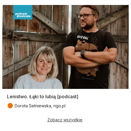
Lenistwo. Łąki to lubią [podcast]
●
Dorota Setniewska, ngo.pl
Zobacz wszystkie