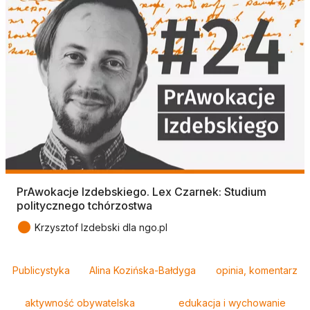
PrAwokacje Izdebskiego. Lex Czarnek: Studium
politycznego tchórzostwa
●
Krzysztof Izdebski dla ngo.pl
Tagi
Publicystyka
Alina Kozińska-Bałdyga
opinia, komentarz
aktywność obywatelska
edukacja i wychowanie