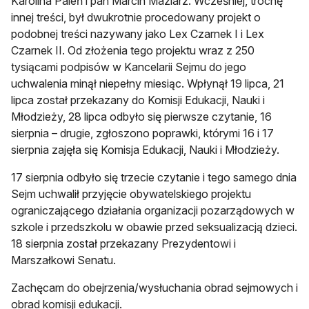
Karolina Paleń i pan Marcin Maziarz. Wcześniej, trochę
innej treści, był dwukrotnie procedowany projekt o
podobnej treści nazywany jako Lex Czarnek I i Lex
Czarnek II. Od złożenia tego projektu wraz z 250
tysiącami podpisów w Kancelarii Sejmu do jego
uchwalenia minął niepełny miesiąc. Wpłynął 19 lipca, 21
lipca został przekazany do Komisji Edukacji, Nauki i
Młodzieży, 28 lipca odbyło się pierwsze czytanie, 16
sierpnia – drugie, zgłoszono poprawki, którymi 16 i 17
sierpnia zajęła się Komisja Edukacji, Nauki i Młodzieży.
17 sierpnia odbyło się trzecie czytanie i tego samego dnia
Sejm uchwalił przyjęcie obywatelskiego projektu
ograniczającego działania organizacji pozarządowych w
szkole i przedszkolu w obawie przed seksualizacją dzieci.
18 sierpnia został przekazany Prezydentowi i
Marszałkowi Senatu.
Zachęcam do obejrzenia/wysłuchania obrad sejmowych i
obrad komisji edukacji.