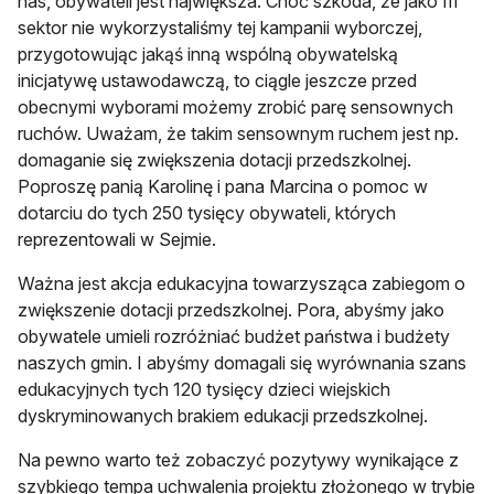
nas, obywateli jest największa. Choć szkoda, że jako III
sektor nie wykorzystaliśmy tej kampanii wyborczej,
przygotowując jakąś inną wspólną obywatelską
inicjatywę ustawodawczą, to ciągle jeszcze przed
obecnymi wyborami możemy zrobić parę sensownych
ruchów. Uważam, że takim sensownym ruchem jest np.
domaganie się zwiększenia dotacji przedszkolnej.
Poproszę panią Karolinę i pana Marcina o pomoc w
dotarciu do tych 250 tysięcy obywateli, których
reprezentowali w Sejmie.
Ważna jest akcja edukacyjna towarzysząca zabiegom o
zwiększenie dotacji przedszkolnej. Pora, abyśmy jako
obywatele umieli rozróżniać budżet państwa i budżety
naszych gmin. I abyśmy domagali się wyrównania szans
edukacyjnych tych 120 tysięcy dzieci wiejskich
dyskryminowanych brakiem edukacji przedszkolnej.
Na pewno warto też zobaczyć pozytywy wynikające z
szybkiego tempa uchwalenia projektu złożonego w trybie