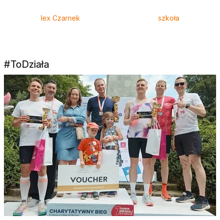
lex Czarnek
szkoła
#ToDziała