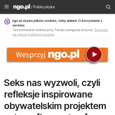
Publicystyka - ngo.pl
/ Publicystyka
ngo.pl używa plików cookies, żeby ułatwić Ci korzystanie z
serwisu
Ten komunikat zniknie przy Twojej następnej wizycie.
Dowiedz
się więcej o plikach cookies
Seks nas wyzwoli, czyli
refleksje inspirowane
obywatelskim projektem