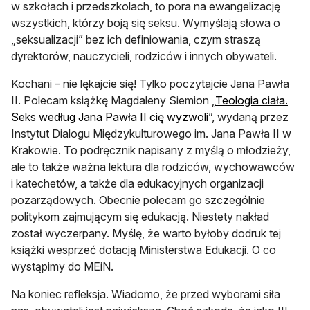
w szkołach i przedszkolach, to pora na ewangelizację
wszystkich, którzy boją się seksu. Wymyślają słowa o
„seksualizacji” bez ich definiowania, czym straszą
dyrektorów, nauczycieli, rodziców i innych obywateli.
Kochani – nie lękajcie się! Tylko poczytajcie Jana Pawła
II. Polecam książkę Magdaleny Siemion „
Teologia ciała.
otwiera się w nowej 
Seks według Jana Pawła II cię wyzwoli
”, wydaną przez
Instytut Dialogu Międzykulturowego im. Jana Pawła II w
Krakowie. To podręcznik napisany z myślą o młodzieży,
ale to także ważna lektura dla rodziców, wychowawców
i katechetów, a także dla edukacyjnych organizacji
pozarządowych. Obecnie polecam go szczególnie
politykom zajmującym się edukacją. Niestety nakład
został wyczerpany. Myślę, że warto byłoby dodruk tej
książki wesprzeć dotacją Ministerstwa Edukacji. O co
wystąpimy do MEiN.
Na koniec refleksja. Wiadomo, że przed wyborami siła