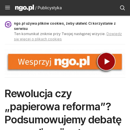
Publicystyka - ngo.pl
/ Publicystyka
ngo.pl używa plików cookies, żeby ułatwić Ci korzystanie z
serwisu
Ten komunikat zniknie przy Twojej następnej wizycie.
Dowiedz
się więcej o plikach cookies
Rewolucja czy
„papierowa reforma”?
Podsumowujemy debatę