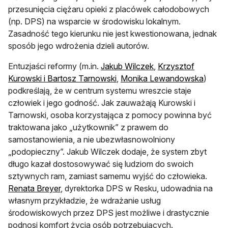
przesunięcia ciężaru opieki z placówek całodobowych
(np. DPS) na wsparcie w środowisku lokalnym.
Zasadność tego kierunku nie jest kwestionowana, jednak
sposób jego wdrożenia dzieli autorów.
Entuzjaści reformy (m.in.
Jakub Wilczek
,
Krzysztof
Kurowski i Bartosz Tarnowski
,
Monika Lewandowska
)
podkreślają, że w centrum systemu wreszcie staje
człowiek i jego godność. Jak zauważają Kurowski i
Tarnowski, osoba korzystająca z pomocy powinna być
traktowana jako „użytkownik” z prawem do
samostanowienia, a nie ubezwłasnowolniony
„podopieczny”. Jakub Wilczek dodaje, że system zbyt
długo kazał dostosowywać się ludziom do swoich
sztywnych ram, zamiast samemu wyjść do człowieka.
Renata Breyer
, dyrektorka DPS w Resku, udowadnia na
własnym przykładzie, że wdrażanie usług
środowiskowych przez DPS jest możliwe i drastycznie
podnosi komfort życia osób potrzebujących.