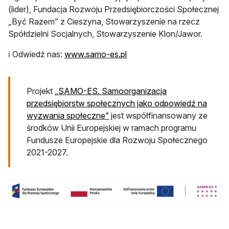
(lider), Fundacja Rozwoju Przedsiębiorczości Społecznej
„Być Razem” z Cieszyna, Stowarzyszenie na rzecz
Spółdzielni Socjalnych, Stowarzyszenie Klon/Jawor.
otwiera się w nowej karcie
ℹ️ Odwiedź nas:
www.samo-es.pl
Projekt
„SAMO-ES. Samoorganizacja
przedsiębiorstw społecznych jako odpowiedź na
otwiera się w nowej karcie
wyzwania społeczne”
jest współfinansowany ze
środków Unii Europejskiej w ramach programu
Fundusze Europejskie dla Rozwoju Społecznego
2021-2027.