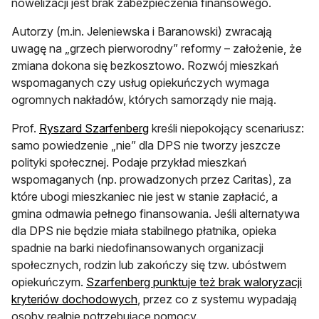
nowelizacji jest brak zabezpieczenia finansowego.
Autorzy (m.in. Jeleniewska i Baranowski) zwracają
uwagę na „grzech pierworodny” reformy – założenie, że
zmiana dokona się bezkosztowo. Rozwój mieszkań
wspomaganych czy usług opiekuńczych wymaga
ogromnych nakładów, których samorządy nie mają.
Prof.
Ryszard Szarfenberg
kreśli niepokojący scenariusz:
samo powiedzenie „nie” dla DPS nie tworzy jeszcze
polityki społecznej. Podaje przykład mieszkań
wspomaganych (np. prowadzonych przez Caritas), za
które ubogi mieszkaniec nie jest w stanie zapłacić, a
gmina odmawia pełnego finansowania. Jeśli alternatywa
dla DPS nie będzie miała stabilnego płatnika, opieka
spadnie na barki niedofinansowanych organizacji
społecznych, rodzin lub zakończy się tzw. ubóstwem
opiekuńczym.
Szarfenberg punktuje też brak waloryzacji
kryteriów dochodowych
, przez co z systemu wypadają
osoby realnie potrzebujące pomocy.