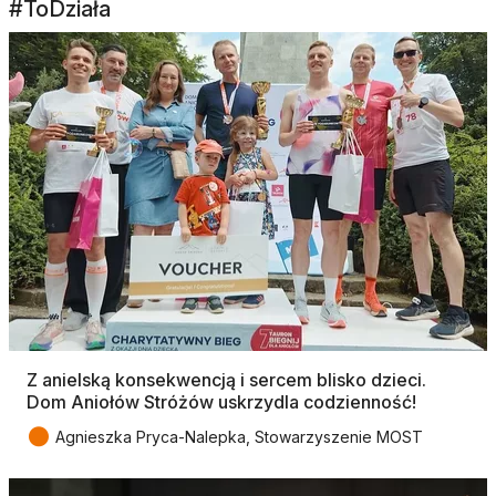
#ToDziała
Z anielską konsekwencją i sercem blisko dzieci.
Dom Aniołów Stróżów uskrzydla codzienność!
●
Agnieszka Pryca-Nalepka, Stowarzyszenie MOST