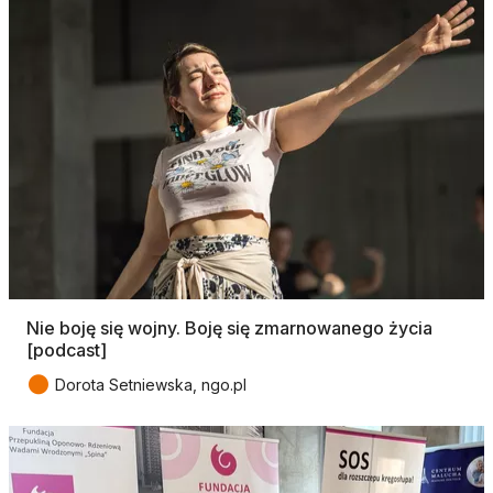
Nie boję się wojny. Boję się zmarnowanego życia
[podcast]
●
Dorota Setniewska, ngo.pl