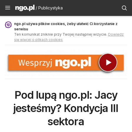
Publicystyka - ngo.pl
/ Publicystyka
ngo.pl używa plików cookies, żeby ułatwić Ci korzystanie z
serwisu
Ten komunikat zniknie przy Twojej następnej wizycie.
Dowiedz
się więcej o plikach cookies
Pod lupą ngo.pl: Jacy
jesteśmy? Kondycja III
sektora