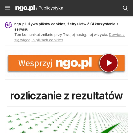
Publicystyka - ngo.pl
/ Publicystyka
ngo.pl używa plików cookies, żeby ułatwić Ci korzystanie z
serwisu
Ten komunikat zniknie przy Twojej następnej wizycie.
Dowiedz
się więcej o plikach cookies
rozliczanie z rezultatów