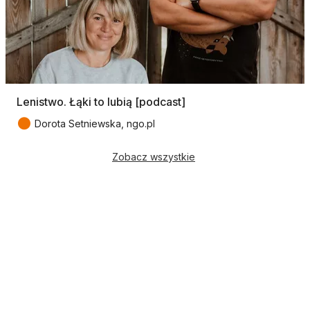
Lenistwo. Łąki to lubią [podcast]
●
Dorota Setniewska, ngo.pl
Zobacz wszystkie