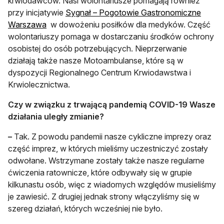
krwiodawców. Nasi wolontariusze pomagają również
przy inicjatywie
Sygnał – Pogotowie Gastronomiczne
otwiera się w nowej karcie
Warszawa
w dowożeniu posiłków dla medyków. Część
wolontariuszy pomaga w dostarczaniu środków ochrony
osobistej do osób potrzebujących. Nieprzerwanie
działają także nasze Motoambulanse, które są w
dyspozycji Regionalnego Centrum Krwiodawstwa i
Krwiolecznictwa.
Czy w związku z trwającą pandemią COVID-19 Wasze
działania uległy zmianie?
–
Tak. Z powodu pandemii nasze cykliczne imprezy oraz
część imprez, w których mieliśmy uczestniczyć zostały
odwołane. Wstrzymane zostały także nasze regularne
ćwiczenia ratownicze, które odbywały się w grupie
kilkunastu osób, więc z wiadomych względów musieliśmy
je zawiesić. Z drugiej jednak strony włączyliśmy się w
szereg działań, których wcześniej nie było.