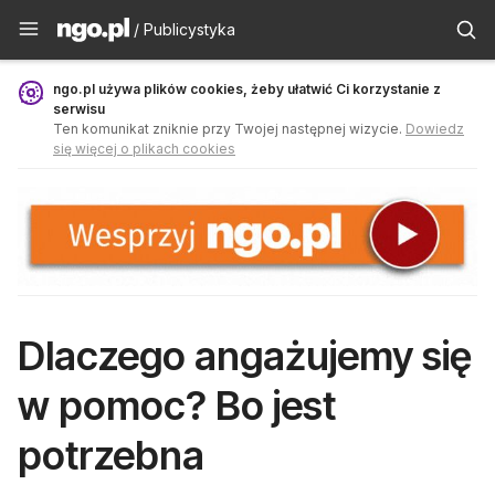
Publicystyka - ngo.pl
/ Publicystyka
ngo.pl używa plików cookies, żeby ułatwić Ci korzystanie z
serwisu
Ten komunikat zniknie przy Twojej następnej wizycie.
Dowiedz
się więcej o plikach cookies
Dlaczego angażujemy się
w pomoc? Bo jest
potrzebna