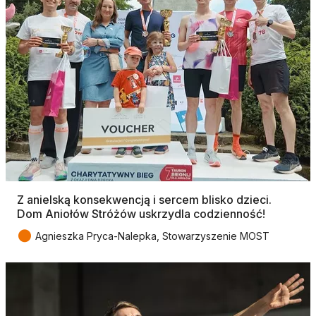
Z anielską konsekwencją i sercem blisko dzieci.
Dom Aniołów Stróżów uskrzydla codzienność!
●
Agnieszka Pryca-Nalepka, Stowarzyszenie MOST