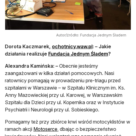
Autor/źródło: Fundacja Jednym Śladem
otwiera się w nowej
Dorota Kaczmarek,
ochotnicy.waw.pl
: – Jakie
otwiera się 
działania realizuje
Fundacja Jednym Śladem
?
Alexandra Kamińska:
–
Obecnie jesteśmy
zaangażowani w kilka działań pomocowych. Nasi
ratownicy pomagają w prowadzeniu pre-triagu przed
szpitalami w Warszawie – w Szpitalu Klinicznym im. Ks.
Anny Mazowieckiej przy ul. Karowej, w Warszawskim
Szpitalu dla Dzieci przy ul. Kopernika oraz w Instytucie
Psychiatrii i Neurologii przy ul. Sobieskiego.
Pomagamy też przy zbiórce krwi wśród motocyklistów w
otwiera się w nowej karcie
ramach akcji
Motoserce
, dbając o bezpieczeństwo