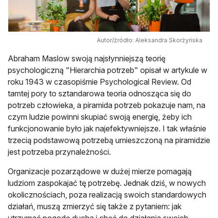
Autor/źródło: Aleksandra Skorżyńska
Abraham Maslow swoją najsłynniejszą teorię
psychologiczną "Hierarchia potrzeb" opisał w artykule w
roku 1943 w czasopiśmie Psychological Review. Od
tamtej pory to sztandarowa teoria odnosząca się do
potrzeb człowieka, a piramida potrzeb pokazuje nam, na
czym ludzie powinni skupiać swoją energię, żeby ich
funkcjonowanie było jak najefektywniejsze. I tak właśnie
trzecią podstawową potrzebą umieszczoną na piramidzie
jest potrzeba przynależności.
Organizacje pozarządowe w dużej mierze pomagają
ludziom zaspokajać tę potrzebę. Jednak dziś, w nowych
okolicznościach, poza realizacją swoich standardowych
działań, muszą zmierzyć się także z pytaniem: jak
utrzymać pogodę ducha i chęć do działania swoich