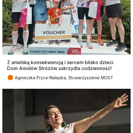
Z anielską konsekwencją i sercem blisko dzieci.
Dom Aniołów Stróżów uskrzydla codzienność!
●
Agnieszka Pryca-Nalepka, Stowarzyszenie MOST