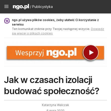
Publicystyka - ngo.pl
/ Publicystyka
ngo.pl używa plików cookies, żeby ułatwić Ci korzystanie z
serwisu
Ten komunikat zniknie przy Twojej następnej wizycie.
Dowiedz
się więcej o plikach cookies
Jak w czasach izolacji
budować społeczność?
Katarzyna Walczak
6 maja 2020