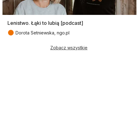
Lenistwo. Łąki to lubią [podcast]
●
Dorota Setniewska, ngo.pl
Zobacz wszystkie