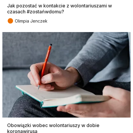
Jak pozostać w kontakcie z wolontariuszami w
czasach #zostańwdomu?
●
Olimpia Jenczek
Obowiązki wobec wolontariuszy w dobie
koronawirusa