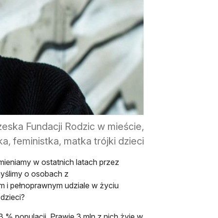
zeska Fundacji Rodzic w mieście,
a, feministka, matka trójki dzieci
mieniamy w ostatnich latach przez
myślimy o osobach z
ym i pełnoprawnym udziale w życiu
dzieci?
 % populacji. Prawie 3 mln z nich żyje w