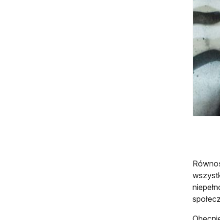
Równość
wszystk
niepełn
społecz
Obecnie