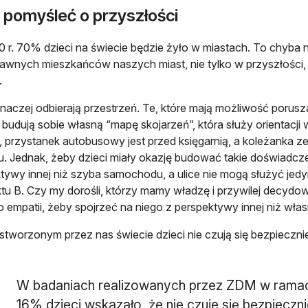
 pomyśleć o przyszłości
 r. 70% dzieci na świecie będzie żyło w miastach. To chyba 
awnych mieszkańców naszych miast, nie tylko w przyszłości, ja
.
inaczej odbierają przestrzeń. Te, które mają możliwość porusza
, budują sobie własną “mapę skojarzeń”, która służy orientacji w
i, przystanek autobusowy jest przed księgarnią, a koleżanka z
. Jednak, żeby dzieci miały okazję budować takie doświadc
tywy innej niż szyba samochodu, a ulice nie mogą służyć jedy
tu B. Czy my dorośli, którzy mamy władzę i przywilej decydo
o empatii, żeby spojrzeć na niego z perspektywy innej niż wła
tworzonym przez nas świecie dzieci nie czują się bezpieczni
W badaniach realizowanych przez ZDM w ramach
16% dzieci wskazało, że nie czuje się bezpieczni