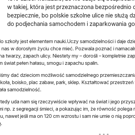
w takiej, która jest przeznaczona bezpośrednio dl
bezpiecznie, bo polskie szkolne ulice nie służą 
do podjechania samochodem i zaparkowania go
o szkoły jest elementem nauki.Uczy samodzielności i daje dz
 nas w dorosłym życiu chce mieć. Pozwala poznać i namacalni
na twarzy, zapach ulicy. Niestety my – dorośli – kompletnie z
m świat pełen hałasu, smogu i zapachu spalin.
śmy dać dzieciom możliwość samodzielnego przemieszczania 
koła, boisko, plac zabaw, park, sklep. Kształtować przestrzeń
rała samodzielność.
tedy uda nam się rzeczywiście wpływać na świat i jego przysz
mi np. z segregacji śmieci, a pokazując im, że równość poleg
, nawet jeśli ma on 120 cm wzrostu i sam nie umie o nią popr
.