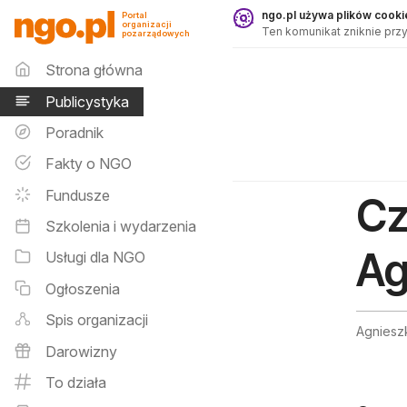
Publicystyka - ngo.pl
ngo.pl używa plików cookie
Portal
organizacji
Ten komunikat zniknie przy
pozarządowych
Menu główne
Strona główna
Publicystyka
Poradnik
Fakty o NGO
Fundusze
Cz
Szkolenia i wydarzenia
Ag
Usługi dla NGO
Ogłoszenia
Spis organizacji
Agnieszk
Darowizny
To działa