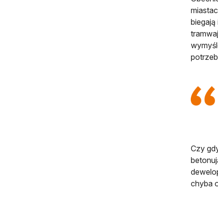
miastac
biegają
tramwaj
wymyślo
potrzeb
Czy gdy
betonuj
dewelop
chyba o