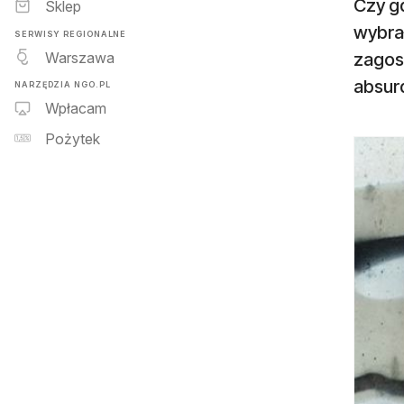
Czy gd
Sklep
wybrał
SERWISY REGIONALNE
Warszawa
zagos
absurd
NARZĘDZIA NGO.PL
Wpłacam
Pożytek