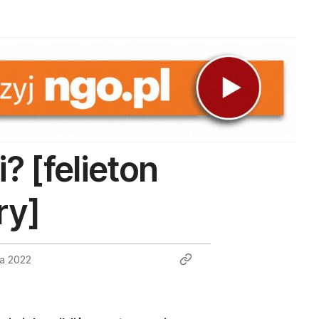
? [felieton
ry]
ia 2022