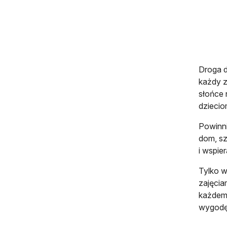
Droga d
każdy z
słońce 
dziecio
Powinni
dom, sz
i wspie
Tylko w
zajęcia
każdemu
wygodę