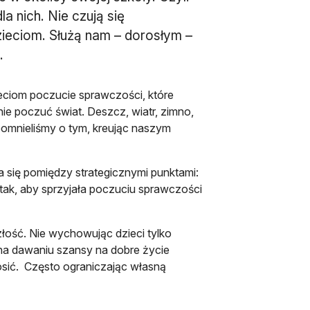
a nich. Nie czują się
dzieciom. Służą nam – dorosłym –
.
ieciom poczucie sprawczości, które
e poczuć świat. Deszcz, wiatr, zimno,
apomnieliśmy o tym, kreując naszym
się pomiędzy strategicznymi punktami:
 tak, aby sprzyjała poczuciu sprawczości
łość. Nie wychowując dzieci tylko
a na dawaniu szansy na dobre życie
osić. Często ograniczając własną