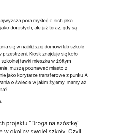
najwyższa pora myśleć o nich jako
ko dorosłych, ale już teraz, gdy są
nia się w najbliższej domowi lub szkole
 przestrzeni. Kiosk znajduje się koło
e szkolnej ławki mieszka w żółtym
zenie, muszą poznawać miasto z
nie jako korytarze transferowe z punku A
wania o świecie w jakim żyjemy, mamy aż
sna?
e.
 projektu “Droga na szóstkę”
e w okolicy swojej szkoły. Czyli