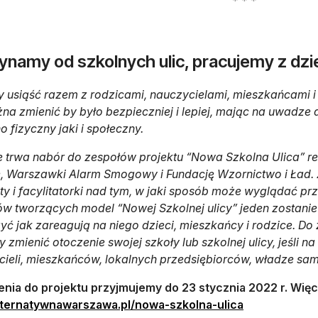
ynamy od szkolnych ulic, pracujemy z dz
usiąść razem z rodzicami, nauczycielami, mieszkańcami i 
na zmienić by było bezpieczniej i lepiej, mając na uwadze d
 fizyczny jaki i społeczny.
e trwa nabór do zespołów projektu “Nowa Szkolna Ulica” r
e, Warszawki Alarm Smogowy i Fundację Wzornictwo i Ład
ty i facylitatorki nad tym, w jaki sposób może wyglądać pr
w tworzących model “Nowej Szkolnej ulicy” jeden zostanie 
yć jak zareagują na niego dzieci, mieszkańcy i rodzice. D
y zmienić otoczenie swojej szkoły lub szkolnej ulicy, jeśli na
cieli, mieszkańców, lokalnych przedsiębiorców, władze s
nia do projektu przyjmujemy do 23 stycznia 2022 r. Więcej
otwiera się w 
ternatywnawarszawa.pl/nowa-szkolna-ulica