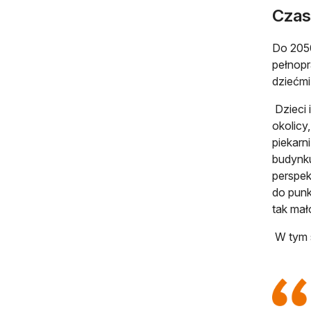
Czas
Do 2050
pełnopr
dziećmi
Dzieci 
okolicy
piekarn
budynku
perspek
do punk
tak mał
W tym s