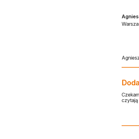
Agnies
Warszaw
Agniesz
Dodaj
Czekamy
czytają 