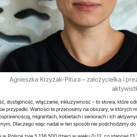
Agnieszka Krzyżak-Pitura – założycielka i pre
aktywistk
, dostępność, włączanie, inkluzywność – to słowa, które od
ie przypadki. Wartości te przenosimy na obszary, w których 
osprawnością, migrantach, kobietach i seniorach i ich aktywn
nym. Dlaczego więc nadal w ten sposób nie podchodzimy do 
 w Polsce żyje 5 136 500 dzieci w wieku 0-12, co stanowi 13,3