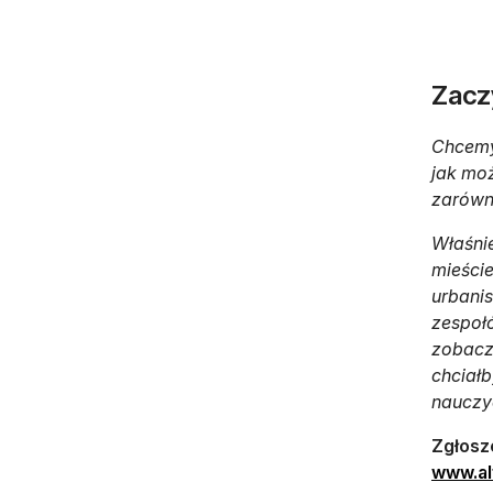
Zacz
Chcemy 
jak moż
zarówno
Właśni
mieści
urbanis
zespołó
zobacz
chciałb
nauczy
Zgłosze
www.al