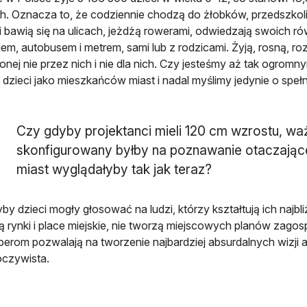
h. Oznacza to, że codziennie chodzą do żłobków, przedszkoli 
 i bawią się na ulicach, jeżdżą rowerami, odwiedzają swoich rów
em, autobusem i metrem, sami lub z rodzicami. Żyją, rosną, rozw
nej nie przez nich i nie dla nich. Czy jesteśmy aż tak ogromny
 dzieci jako mieszkańców miast i nadal myślimy jedynie o speł
Czy gdyby projektanci mieli 120 cm wzrostu, waż
skonfigurowany byłby na poznawanie otaczające
miast wyglądałyby tak jak teraz?
by dzieci mogły głosować na ludzi, którzy kształtują ich najbl
ą rynki i place miejskie, nie tworzą miejscowych planów zag
erom pozwalają na tworzenie najbardziej absurdalnych wizji 
czywista.