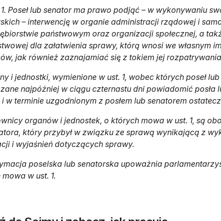
. 1. Poseł lub senator ma prawo podjąć – w wykonywaniu s
skich – interwencję w organie administracji rządowej i samo
ębiorstwie państwowym oraz organizacji społecznej, a ta
twowej dla załatwienia sprawy, którą wnosi we własnym im
w, jak również zaznajamiać się z tokiem jej rozpatrywania
ny i jednostki, wymienione w ust. 1, wobec których poseł lub
ane najpóźniej w ciągu czternastu dni powiadomić posła l
i w terminie uzgodnionym z posłem lub senatorem ostateczn
ownicy organów i jednostek, o których mowa w ust. 1, są ob
atora, który przybył w związku ze sprawą wynikającą z wy
cji i wyjaśnień dotyczących sprawy.
tymacja poselska lub senatorska upoważnia parlamentarzys
 mowa w ust. 1.