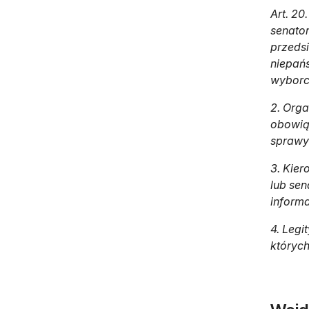
Art. 20
senator
przedsi
niepańs
wyborcó
2. Orga
obowiąz
sprawy 
3. Kier
lub sen
informa
4. Legi
których