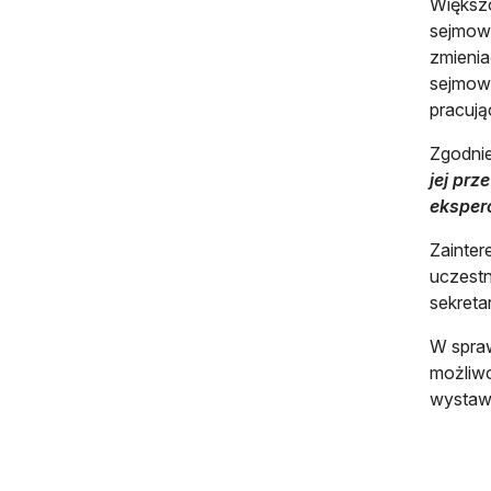
Większo
sejmowy
zmienia
sejmowe
pracuj
Zgodnie
jej pr
eksperc
Zainter
uczestn
sekreta
W spraw
możliwo
wystawi