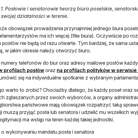
. 1. Posłowie i senatorowie tworzą biura poselskie, senators
 swojej działalności w terenie.
kże obowiązek prowadzenia przynajmniej jednego biura posel
arlamentarzystów ma ich więcej (filie biura). Oczywiście po r
posłów nie będą od razu otwarte. Tym bardziej, że sama usta
ją, w jakim okresie należy otworzyć biuro.
 numery telefonów do biur oraz adresy mailowe posłów każd
otwiera się w nowej karcie
w profilach posłów
oraz
na profilach polityków w serwis
mówić się na indywidualne spotkanie z wybranym parlamenta
o warto to zrobić? Chociażby dlatego, że każdy poseł oraz 
h zgłaszanych przez swoich wyborców, a organy administrac
ębiorstwa państwowe mają obowiązek rozpatrzyć taką sprawę 
cji muszą przyjąć posła lub senatora i udzielić mu wszelkich w
legitymacji ma wstęp na teren każdej takiej jednostki.
 o wykonywaniu mandatu posła i senatora