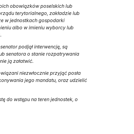
woich obowiązków poselskich lub
rządu terytorialnego, zakładzie lub
kże w jednostkach gospodarki
ieniu albo w imieniu wyborcy lub
.
 senator podjął interwencję, są
ub senatora o stanie rozpatrywania
ie ją załatwić.
owiązani niezwłocznie przyjąć posła
konywania jego mandatu, oraz udzielić
tę do wstępu na teren jednostek, o