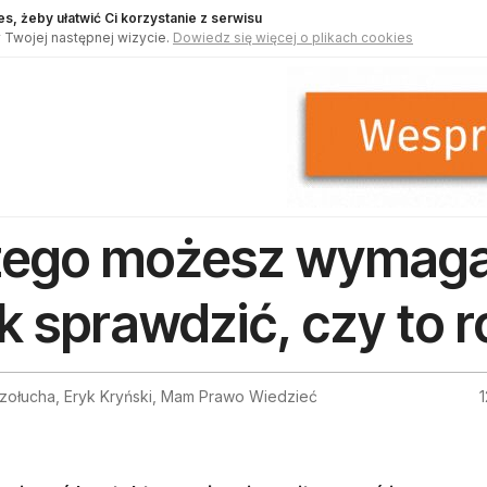
s, żeby ułatwić Ci korzystanie z serwisu
 Twojej następnej wizycie.
Dowiedz się więcej o plikach cookies
ego możesz wymagać
k sprawdzić, czy to r
Szołucha, Eryk Kryński, Mam Prawo Wiedzieć
1