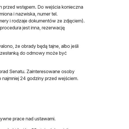
in przed wstępem. Do wejścia konieczna
iona i nazwiska, numer tel.
mery i rodzaje dokumentów ze zdjęciem).
rocedura jest inna, rezerwację
cie
ono, że obrady będą tajne, albo jeśli
przesłanką do odmowy może być
 obrad Senatu. Zainteresowane osoby
 najmniej 24 godziny przed wejściem.
sywne prace nad ustawami.