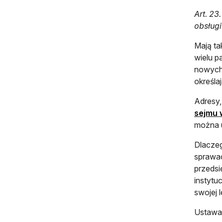
Art. 23
obsługi
Mają ta
wielu p
nowych 
określa
Adresy,
sejmu 
można u
Dlaczeg
sprawac
przedsi
instytu
swojej 
Ustawa