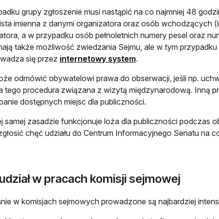
adku grupy zgłoszenie musi nastąpić na co najmniej 48 godz
lista imienna z danymi organizatora oraz osób wchodzących (im
atora, a w przypadku osób pełnoletnich numery pesel oraz nu
ają także możliwość zwiedzania Sejmu, ale w tym przypadku p
otwiera się w nowej kar
owadza się przez
internetowy system
.
że odmówić obywatelowi prawa do obserwacji, jeśli np. uchwal
 tego procedura związana z wizytą międzynarodową. Inną 
anie dostępnych miejsc dla publiczności.
ej samej zasadzie funkcjonuje loża dla publiczności podczas
głosić chęć udziału do Centrum Informacyjnego Senatu na co
udział w pracach komisji sejmowej
nie w komisjach sejmowych prowadzone są najbardziej inten