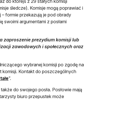
 do którejś z 29 stałych komisji
isje śledcze). Komisje mogą poprawiać i
j – formie przekazują je pod obrady
się swoimi argumentami z posłami
na zaproszenie prezydium komisji lub
izacji zawodowych i społecznych oraz
niczącego wybranej komisji po zgodę na
t komisji. Kontakt do poszczególnych
otwiera się w nowej karcie
tałe
”.
ę także do swojego posła. Posłowie mają
tarzysty biuro przepustek może