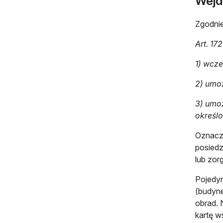
Wejdź
Zgodni
Art. 17
1) wcze
2) umoż
3) umoż
określ
Oznacza
posiedz
lub zor
Pojedyn
(budyne
obrad. 
kartę 