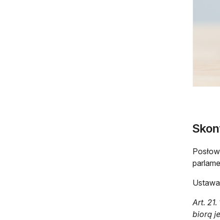
Skon
Posłowi
parlame
Ustawa
Art. 21
biorą j