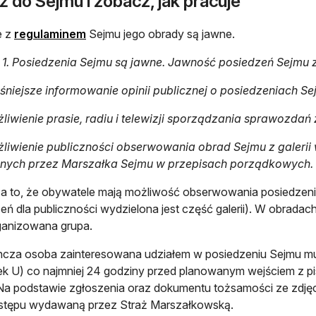
 do Sejmu i zobacz, jak pracuje
otwiera się w nowej karcie
e z
regulaminem
Sejmu jego obrady są jawne.
2 1. Posiedzenia Sejmu są jawne. Jawność posiedzeń Sejmu
śniejsze informowanie opinii publicznej o posiedzeniach Se
liwienie prasie, radiu i telewizji sporządzania sprawozdań
liwienie publiczności obserwowania obrad Sejmu z galerii
onych przez Marszałka Sejmu w przepisach porządkowych.
 to, że obywatele mają możliwość obserwowania posiedzenia S
eń dla publiczności wydzielona jest część galerii). W obrad
ganizowana grupa.
cza osoba zainteresowana udziałem w posiedzeniu Sejmu mus
k U) co najmniej 24 godziny przed planowanym wejściem z p
Na podstawie zgłoszenia oraz dokumentu tożsamości ze zdj
wstępu wydawaną przez Straż Marszałkowską.