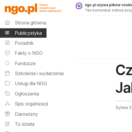
Publicystyka - ngo.pl
ngo.pl używa plików cookie
Portal
organizacji
Ten komunikat zniknie przy
pozarządowych
Menu główne
Strona główna
Publicystyka
Poradnik
Fakty o NGO
Fundusze
Cz
Szkolenia i wydarzenia
Ja
Usługi dla NGO
Ogłoszenia
Spis organizacji
Sylwia 
Darowizny
To działa