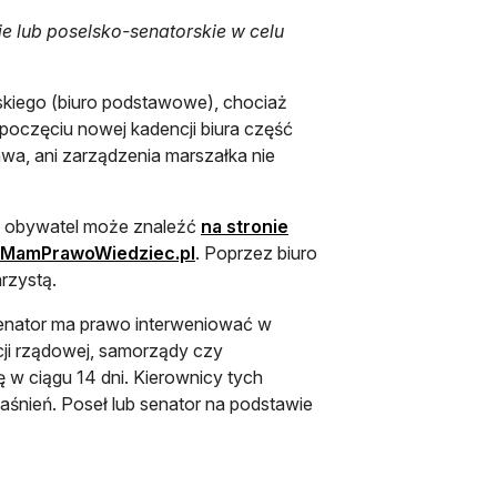
kie lub poselsko-senatorskie w celu
skiego (biuro podstawowe), chociaż
ozpoczęciu nowej kadencji biura część
wa, ani zarządzenia marszałka nie
y obywatel może znaleźć
na stronie
otwiera się w nowej karcie
ie MamPrawoWiedziec.pl
. Poprzez biuro
rzystą.
senator ma prawo interweniować w
ji rządowej, samorządy czy
w ciągu 14 dni. Kierownicy tych
yjaśnień. Poseł lub senator na podstawie