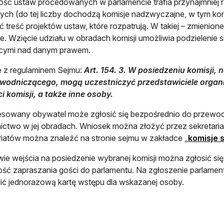
ść ustaw procedowanych w parlamencie trafia przynajmniej raz
ch (do tej liczby dochodzą komisje nadzwyczajne, w tym kom
ć treść projektów ustaw, które rozpatrują. W takiej – zmienione
. Wzięcie udziału w obradach komisji umożliwia podzielenie 
ącymi nad danym prawem.
 z regulaminem Sejmu:
Art. 154. 3. W posiedzeniu komisji, 
zewodniczącego, mogą uczestniczyć przedstawiciele organ
i komisji, a także inne osoby.
esowany obywatel może zgłosić się bezpośrednio do przewod
ictwo w jej obradach. Wniosek można złożyć przez sekretaria
riatów można znaleźć na stronie sejmu w zakładce „
komisje s
ie wejścia na posiedzenie wybranej komisji można zgłosić si
ść zapraszania gości do parlamentu. Na zgłoszenie parlamen
ć jednorazową kartę wstępu dla wskazanej osoby.