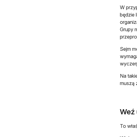
W przyp
będzie 
organiz
Grupy m
przepr
Sejm mo
wymaga
wyczerp
Na taki
muszą z
Weź 
To właś