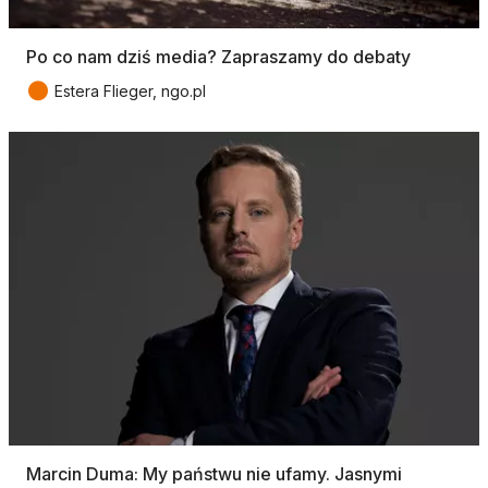
Po co nam dziś media? Zapraszamy do debaty
●
Estera Flieger, ngo.pl
Marcin Duma: My państwu nie ufamy. Jasnymi