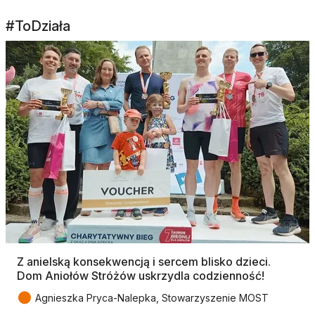
#ToDziała
Z anielską konsekwencją i sercem blisko dzieci.
Dom Aniołów Stróżów uskrzydla codzienność!
●
Agnieszka Pryca-Nalepka, Stowarzyszenie MOST