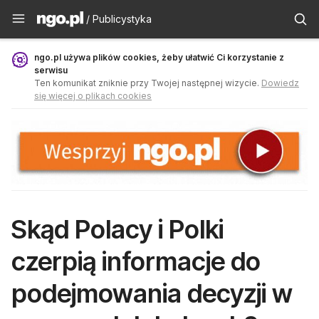
Publicystyka - ngo.pl
/ Publicystyka
ngo.pl używa plików cookies, żeby ułatwić Ci korzystanie z
serwisu
Ten komunikat zniknie przy Twojej następnej wizycie.
Dowiedz
się więcej o plikach cookies
Skąd Polacy i Polki
czerpią informacje do
podejmowania decyzji w