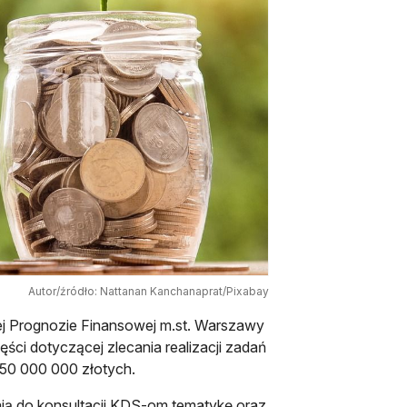
Autor/źródło: Nattanan Kanchanaprat/Pixabay
iej Prognozie Finansowej m.st. Warszawy
ści dotyczącej zlecania realizacji zadań
 150 000 000 złotych.
iają do konsultacji KDS-om tematykę oraz