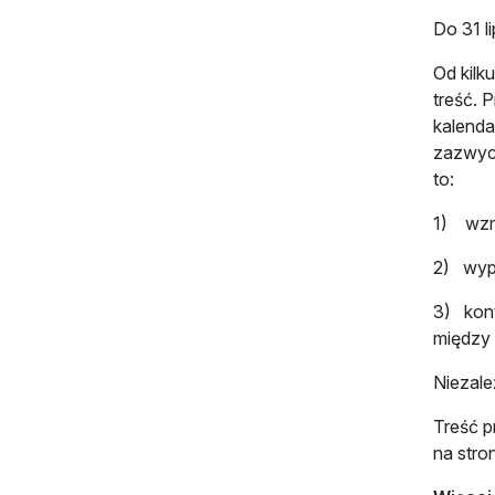
Do 31 l
Od kilk
treść. 
kalenda
zazwycz
to:
1) wzmo
2) wypr
3) kont
między 
Niezale
Treść p
na stro