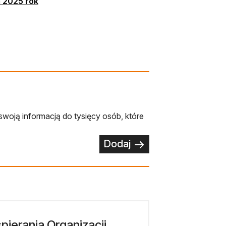
a 2025 rok
swoją informacją do tysięcy osób, które
Dodaj
ierania Organizacji