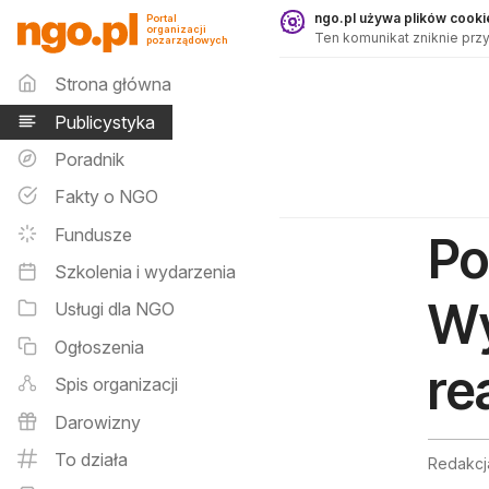
Publicystyka - ngo.pl
ngo.pl używa plików cookie
Portal
organizacji
Ten komunikat zniknie przy
pozarządowych
Menu główne
Strona główna
Publicystyka
Poradnik
Fakty o NGO
Fundusze
Po
Szkolenia i wydarzenia
Wy
Usługi dla NGO
Ogłoszenia
re
Spis organizacji
Darowizny
To działa
Redakcj