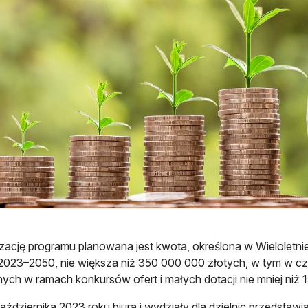
izację programu planowana jest kwota, określona w Wieloletn
 2023–2050, nie większa niż 350 000 000 złotych, w tym w czę
nych w ramach konkursów ofert i małych dotacji nie mniej niż
aździernika 2023 roku biura i wydziały dla dzielnic przedstaw