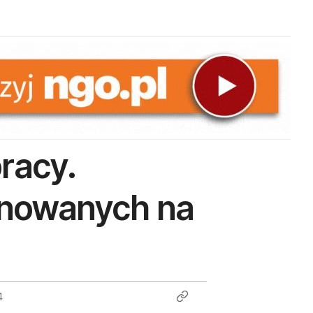
racy.
anowanych na
4