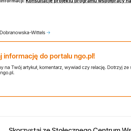
informacji:
Konsultacje projektu programu współpracy n
Dobranowska-Wittels
🡢
 informację do portalu ngo.pl!
 na Twój artykuł, komentarz, wywiad czy relację. Dotrzyj ze 
ngo.pl.
Skorzystaj ze Stołecznego Centrum Wsp