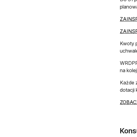
planowa
ZAINSPI
ZAINSPI
Kwoty p
uchwale
WRDPP b
na kole
Każde z
dotacji
ZOBACZ
Kons