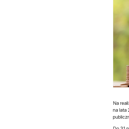
Na real
na lata
publicz
Do 31 p