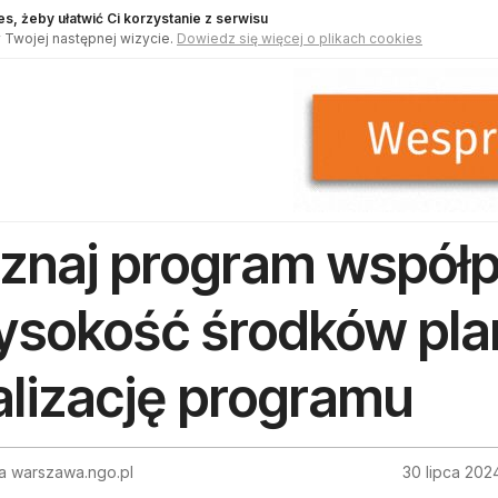
s, żeby ułatwić Ci korzystanie z serwisu
 Twojej następnej wizycie.
Dowiedz się więcej o plikach cookies
znaj program współp
sokość środków pl
alizację programu
a warszawa.ngo.pl
30 lipca 202