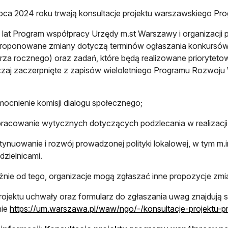
ipca 2024 roku trwają konsultacje projektu warszawskiego P
u lat Program współpracy Urzędy m.st Warszawy i organizacji
Proponowane zmiany dotyczą terminów ogłaszania konkursów
rza rocznego) oraz zadań, które będą realizowane prioryteto
aj zaczerpnięte z zapisów wieloletniego Programu Rozwoju 
cnienie komisji dialogu społecznego;
acowanie wytycznych dotyczących podzlecania w realizacji
ynuowanie i rozwój prowadzonej polityki lokalowej, w tym m.i
dzielnicami.
żnie od tego, organizacje mogą zgłaszać inne propozycje zm
rojektu uchwały oraz formularz do zgłaszania uwag znajdują s
nie
https://um.warszawa.pl/waw/ngo/-/konsultacje-projektu-