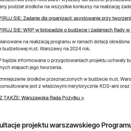
ny podział środków na wszystkie konkursy na realizację zad
RUJ SIĘ: Zadanie dla organizacji: asystowanie przy tworzeni
RUJ SIĘ: WRP w listopadzie o budżecie i zadaniach Rady w
lanowane na realizację programu w ramach dotacji określone
 budżetowej m.st. Warszawy na 2024 rok.
ędzie informowana o przygotowaniach projektu uchwały bud
jnych etapach jego tworzenia.
mniejszenie środków przeznaczonych w budżecie m.st. Wars
 konsultowane jest z właściwymi merytorycznie KDS-ami ora
 TAKŻE: Warszawska Rada Pożytku >
ultacje projektu warszawskiego Program