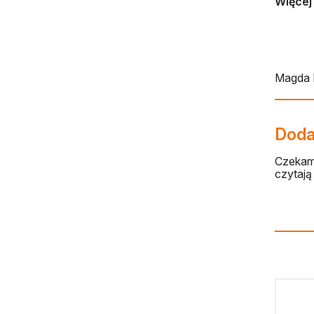
Więcej 
Magda 
Dodaj
Czekamy
czytają 