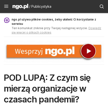
Publicystyka - ngo.pl
/ Publicystyka
ngo.pl używa plików cookies, żeby ułatwić Ci korzystanie z
serwisu
Ten komunikat zniknie przy Twojej następnej wizycie.
Dowiedz
się więcej o plikach cookies
POD LUPĄ: Z czym się
mierzą organizacje w
czasach pandemii?