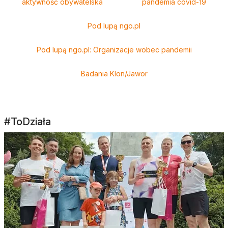
aktywność obywatelska
pandemia covid-19
Pod lupą ngo.pl
Pod lupą ngo.pl: Organizacje wobec pandemii
Badania Klon/Jawor
#ToDziała