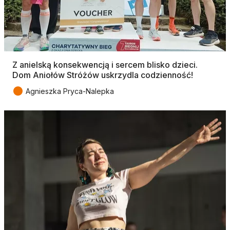
Z anielską konsekwencją i sercem blisko dzieci.
Dom Aniołów Stróżów uskrzydla codzienność!
●
Agnieszka Pryca-Nalepka