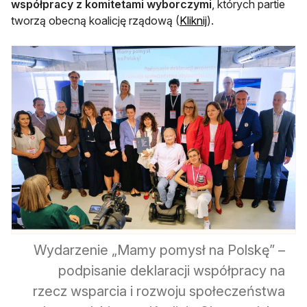
współpracy z komitetami wyborczymi
, których partie
otwiera się w nowej 
tworzą obecną koalicję rządową (
Kliknij
).
Wydarzenie „Mamy pomysł na Polskę” –
podpisanie deklaracji współpracy na
rzecz wsparcia i rozwoju społeczeństwa