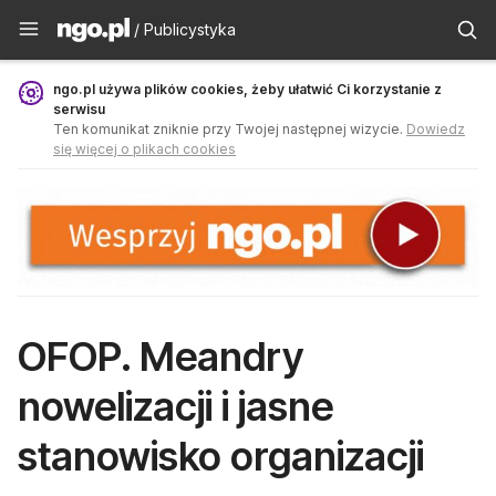
Publicystyka - ngo.pl
/ Publicystyka
ngo.pl używa plików cookies, żeby ułatwić Ci korzystanie z
serwisu
Ten komunikat zniknie przy Twojej następnej wizycie.
Dowiedz
się więcej o plikach cookies
OFOP. Meandry
nowelizacji i jasne
stanowisko organizacji