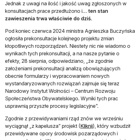
Jednak z uwagi na ilość i jakość uwag zgłoszonych w
konsultacjach prace przedłużono i…
ten stan
zawieszenia trwa właściwie do dziś
.
Pod koniec czerwca 2024 ministra Agnieszka Buczyńska
ogłosiła prekonsultacje kolejnego projektu zmian
kłopotliwych rozporządzeń. Niestety nic nie wiadomo o
wynikach tych prekonsultacji, a na nasze pytanie o
efekty, 28 sierpnia, odpowiedziano, „że zgodnie
założeniami prekonsultacji analizą obowiązujących
obecnie formularzy i wypracowaniem nowych
wystandaryzowanych rozwiązań zajmuje się teraz
Narodowy Instytut Wolności – Centrum Rozwoju
Społeczeństwa Obywatelskiego. Wyniki tych prac
usprawnią przyszłe procesy legislacyjne”.
Zgodnie z przewidywaniami rząd znów we wrześniu
otwiera się w nowej 
wyciągnął „z kapelusza” projekt (
Kliknij
), który wzbudził
przewidywane opory środowisk pozarządowych i