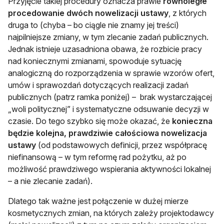
Przyjęcie takiej procedury oznacza prawie
równoległe
procedowanie dwóch nowelizacji ustawy
, z których
druga to (chyba – bo ciągle nie znamy jej treści)
najpilniejsze zmiany, w tym zlecanie zadań publicznych.
Jednak istnieje uzasadniona obawa, że rozbicie pracy
nad koniecznymi zmianami, spowoduje sytuację
analogiczną do rozporządzenia w sprawie wzorów ofert,
umów i sprawozdań dotyczących realizacji zadań
publicznych (patrz ramka poniżej) – brak wystarczającej
„woli politycznej” i systematyczne odsuwanie decyzji w
czasie. Do tego szybko się może okazać, że
konieczna
będzie kolejna, prawdziwie całościowa nowelizacja
ustawy
(od podstawowych definicji, przez współpracę
niefinansową – w tym reformę rad pożytku, aż po
możliwość prawdziwego wspierania aktywności lokalnej
– a nie zlecanie zadań).
Dlatego tak ważne jest połączenie w dużej mierze
kosmetycznych zmian, na których zależy projektodawcy