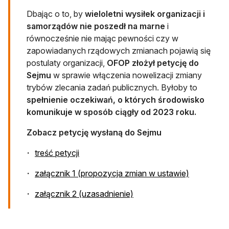
Dbając o to, by
wieloletni wysiłek organizacji i
samorządów nie poszedł na marne
i
równocześnie nie mając pewności czy w
zapowiadanych rządowych zmianach pojawią się
postulaty organizacji,
OFOP złożył petycję do
Sejmu
w sprawie włączenia nowelizacji zmiany
trybów zlecania zadań publicznych. Byłoby to
spełnienie oczekiwań, o których środowisko
komunikuje w sposób ciągły od 2023 roku.
Zobacz petycję wysłaną do Sejmu
otwiera się w nowej karcie
treść petycji
otwiera si
załącznik 1 (propozycja zmian w ustawie)
otwiera się w nowej karci
załącznik 2 (uzasadnienie)