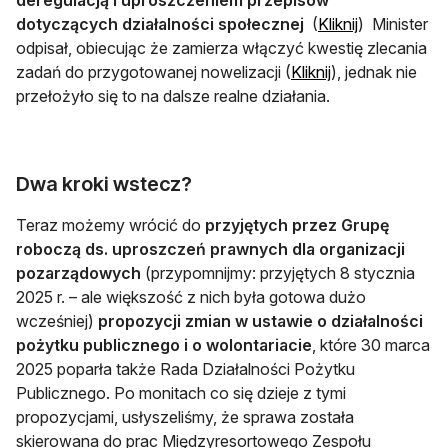
deregulacją i uproszczeniem przepisów
otwiera się 
dotyczących działalności społecznej
(
Kliknij
) Minister
odpisał, obiecując że zamierza włączyć kwestię zlecania
otwiera się w no
zadań do przygotowanej nowelizacji (
Kliknij
), jednak nie
przełożyło się to na dalsze realne działania.
Dwa kroki wstecz?
Teraz możemy wrócić do
przyjętych przez
Grupę
roboczą ds. uproszczeń prawnych dla organizacji
pozarządowych
(przypomnijmy: przyjętych 8 stycznia
2025 r. – ale większość z nich była gotowa dużo
wcześniej)
propozycji zmian w ustawie o działalności
pożytku publicznego i o wolontariacie
, które 30 marca
2025 poparła także Rada Działalności Pożytku
Publicznego. Po monitach co się dzieje z tymi
propozycjami, usłyszeliśmy, że sprawa została
skierowana do prac Międzyresortowego Zespołu