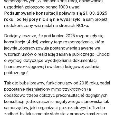
samorządowych. W ramach konsultacji, opiniowania i
uzgodnień zgłoszono ponad 1000 uwag!
P
odsumowanie konsultacji pojawiło się 21. 03. 2025
roku i od tej pory nic się nie wydarzyło
, a sam projekt
niedokończony wisi nadal na stronach RCL-u.
Dodajmy jeszcze, że pod koniec 2025 rozpoczęły się
konsultacje (4 dni) zmiany tego rozporządzenia, która
jedynie „doprecyzowuje postanowienia zawarte we
wzorach umów o realizację zadania publicznego. Chodzi
o wymogi dotyczące wyodrębniania dokumentacji
finansowo-księgowej i ewidencji księgowej zadania
publicznego”.
Tak oto bubel prawny, funkcjonujący od 2018 roku, nadal
pozostanie niezmieniony mimo trzykrotnych (a
dodatkowo trzeba doliczyć prekonsultacje) dogłębnych
konsultacji i jednoznacznie negatywnego stanowiska tak
samorządów, jak i organizacji pozarządowych. Trzeba
zadbać, by tak samo nie stało się z propozycjami zmian