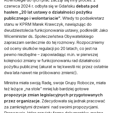
Równolegle do tych prac zaczął się inny proces. 2
czerwca 2024 r. odbyła się w Gdańsku
debata pod
hasłem
„20 lat ustawy o działalności pożytku
publicznego i wolontariacie”
. Wtedy to podsekretarz
stanu w KPRM Marek Krawczyk, nawiązując do
dwudziestolecia funkcjonowania ustawy, podkreślił: Jako
Wiceminister ds. Społeczeństwa Obywatelskiego
zapraszam serdecznie do tej rozmowy. Rozpoczniemy
od oceny skutków regulacji po 20 latach, co jest na
pewno niezbędne – zapowiadając m.in. w pierwszej
kolejności zmiany w funkcjonowaniu rad działalności
pożytku publicznej (akurat w tej kwestii nic przez ostatnie
dwa lata nawet nie próbowano zmienić).
Ministra miała swoją Radę, swoje Grupy Robocze, miała
też leżące „na stole” mniej lub bardziej gotowe
propozycje zmian legislacyjnych przygotowanych
przez organizacje
. Zdecydowała się jednak pracować
za zamkniętymi drzwiami nad swoimi propozycjami.