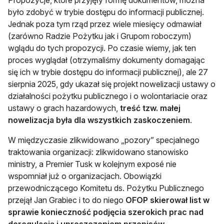
Propozycje, które przyjęły formę dokumentów, można
było zdobyć w trybie dostępu do informacji publicznej.
Jednak poza tym rząd przez wiele miesięcy odmawiał
(zarówno Radzie Pożytku jak i Grupom roboczym)
wglądu do tych propozycji. Po czasie wiemy, jak ten
proces wyglądał (otrzymaliśmy dokumenty domagając
się ich w trybie dostępu do informacji publicznej), ale 27
sierpnia 2025, gdy ukazał się projekt nowelizacji ustawy o
działalności pożytku publicznego i o wolontariacie oraz
ustawy o grach hazardowych,
treść tzw.
małej
nowelizacja była dla wszystkich zaskoczeniem
.
W międzyczasie zlikwidowano „pozory” specjalnego
traktowania organizacji: zlikwidowano stanowisko
ministry, a Premier Tusk w kolejnym exposé nie
wspomniał już o organizacjach. Obowiązki
przewodniczącego Komitetu ds. Pożytku Publicznego
przejął Jan Grabiec i to do niego
OFOP skierował list w
sprawie konieczność podjęcia szerokich prac nad