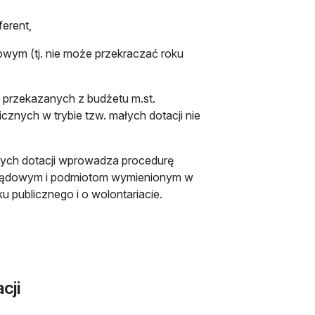
erent,
zowym (tj. nie może przekraczać roku
przekazanych z budżetu m.st.
cznych w trybie tzw. małych dotacji nie
nowej karcie
ych dotacji wprowadza procedurę
arządowym i podmiotom wymienionym w
ku publicznego i o wolontariacie.
karcie
cji