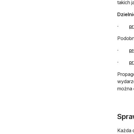
takich j
Dzieln
·
pr
Podobni
·
pr
·
pr
Propag
wydarze
można d
Spra
Każda o