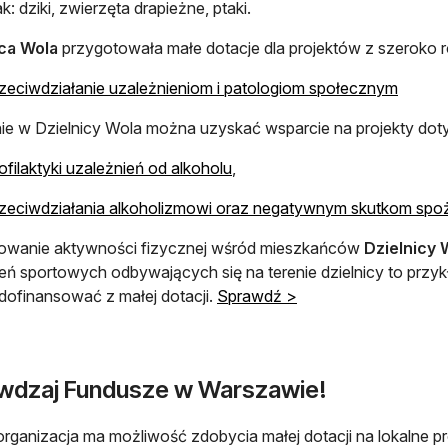
ak: dziki, zwierzęta drapieżne, ptaki.
ica Wola
przygotowała małe dotacje dla projektów z szeroko ro
zeciwdziałanie uzależnieniom i patologiom społecznym
e w Dzielnicy Wola można uzyskać wsparcie na projekty dot
ofilaktyki uzależnień od alkoholu
,
zeciwdziałania alkoholizmowi oraz negatywnym skutkom spo
owanie aktywności fizycznej wśród mieszkańców
Dzielnicy 
ń sportowych odbywających się na terenie dzielnicy to przyk
ofinansować z małej dotacji.
Sprawdź >
wdzaj Fundusze w Warszawie!
rganizacja ma możliwość zdobycia małej dotacji na lokalne pr