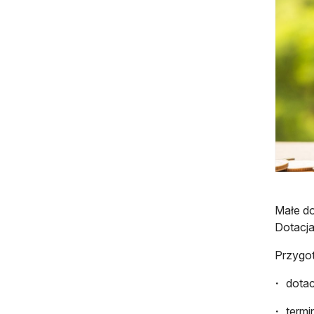
Małe do
Dotacja
Przygot
dotac
termi