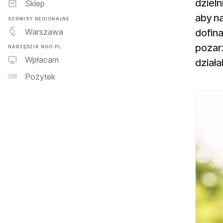
dzieln
Sklep
aby na
SERWISY REGIONALNE
Warszawa
dofina
pozar
NARZĘDZIA NGO.PL
Wpłacam
działa
Pożytek