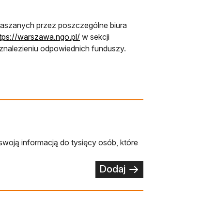
łaszanych przez poszczególne biura
tps://warszawa.ngo.pl/
w sekcji
nalezieniu odpowiednich funduszy.
swoją informacją do tysięcy osób, które
Dodaj