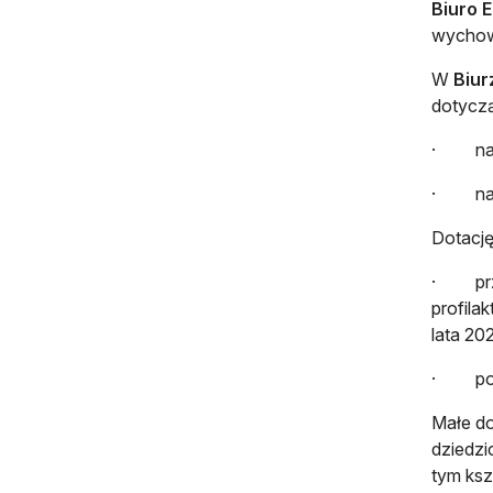
Biuro E
wychow
W
Biur
dotyczą
· na r
· na rz
Dotację
· przec
profila
lata 20
· pora
Małe d
dziedz
tym ksz