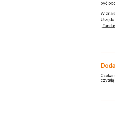
być poc
W znale
Urzędu 
„
Fundu
Dodaj
Czekamy
czytają 