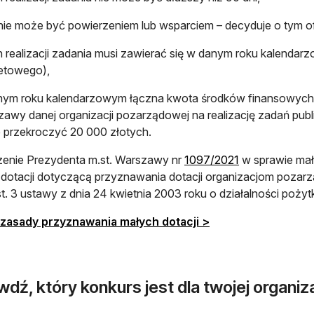
ie może być powierzeniem lub wsparciem – decyduje o tym of
n realizacji zadania musi zawierać się w danym roku kalendar
etowego),
nym roku kalendarzowym łączna kwota środków finansowych 
awy danej organizacji pozarządowej na realizację zadań publi
przekroczyć 20 000 złotych.
otwiera się w 
enie Prezydenta m.st. Warszawy nr
1097/2021
w sprawie mał
 dotacji dotyczącą przyznawania dotacji organizacjom poz
ust. 3 ustawy z dnia 24 kwietnia 2003 roku o działalności pożyt
otwiera się w nowej 
 zasady przyznawania małych dotacji >
dź, który konkurs jest dla twojej organiza