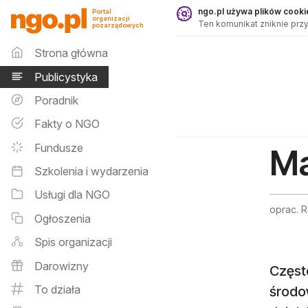
Publicystyka - ngo.pl
ngo.pl używa plików cookie
Portal
organizacji
Ten komunikat zniknie przy
pozarządowych
Menu główne
Strona główna
Publicystyka
Poradnik
Fakty o NGO
Fundusze
Ma
Szkolenia i wydarzenia
Usługi dla NGO
oprac. 
Ogłoszenia
Spis organizacji
Darowizny
Częst
To działa
środow