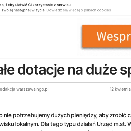
s, żeby ułatwić Ci korzystanie z serwisu
 Twojej następnej wizycie.
Dowiedz się więcej o plikach cookies
łe dotacje na duże 
Redakcja warszawa.ngo.pl
12 kwietni
o nie potrzebujemy dużych pieniędzy, aby zrobić
isku lokalnym. Dla tego typu działań Urząd m.st.