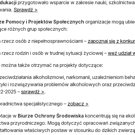
dukacji
przygotowało wsparcie w zakresie nauki, szkolnictwa 
ania.
Sprawdź >
ze Pomocy i Projektów Społecznych
organizacje mogą ubieg
ce różnych grup społecznych:
zecz osób z niepełnosprawnościami –
zapoznaj się z konku
ecz rodzin i osób w trudnej sytuacji życiowej –
weź udział 
 można także otrzymać na projekty dotyczące:
iwdziałania alkoholizmowi, narkomanii, uzależnieniom beh
ktyki i rozwiązywania problemów alkoholowych oraz przeciwdz
22-2025 –
sprawdź >
.
dnictwa specjalistycznego –
zobacz >
otacje w
Biurze Ochrony Środowiska
koncentrują się na ekol
ictwa przyrodniczego. Mogą dotyczyć opracowań związanyc
tałtowania właściwych postaw w stosunku do dzikich zwierząt