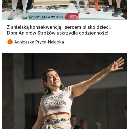
Z anielską konsekwencją i sercem blisko dzieci.
Dom Aniołów Stróżów uskrzydla codzienność!
●
Agnieszka Pryca-Nalepka