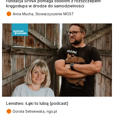
Fundacja SPINA pomaga osobom z rozszczepem
kręgosłupa w drodze do samodzielności
●
Anna Mucha, Stowarzyszenie MOST
Lenistwo. Łąki to lubią [podcast]
●
Dorota Setniewska, ngo.pl