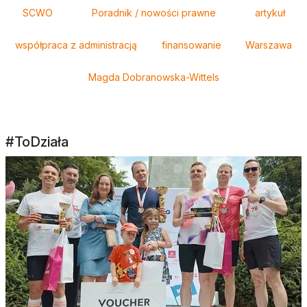
Tagi
SCWO
Poradnik / nowości prawne
artykuł
współpraca z administracją
finansowanie
Warszawa
Magda Dobranowska-Wittels
#ToDziała