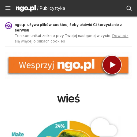
Publicystyka - ngo.pl
/ Publicystyka
ngo.pl używa plików cookies, żeby ułatwić Ci korzystanie z
serwisu
Ten komunikat zniknie przy Twojej następnej wizycie.
Dowiedz
się więcej o plikach cookies
wieś