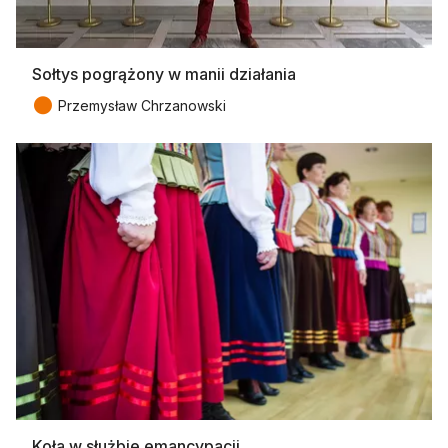
Sołtys pogrążony w manii działania
●
Przemysław Chrzanowski
Koła w służbie emancypacji