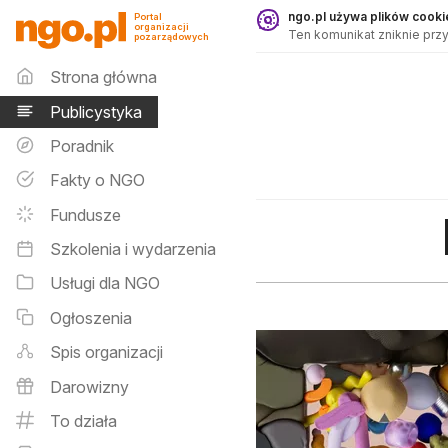
Publicystyka - ngo.pl
ngo.pl używa plików cookie
Portal
organizacji
Ten komunikat zniknie przy
pozarządowych
Menu główne
Strona główna
Publicystyka
Poradnik
Fakty o NGO
Fundusze
Szkolenia i wydarzenia
Usługi dla NGO
Ogłoszenia
Spis organizacji
Darowizny
To działa