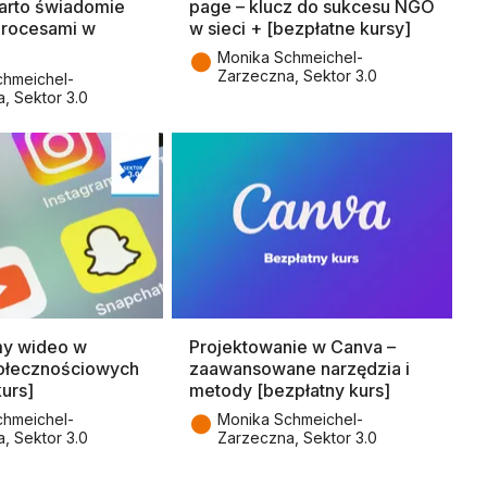
arto świadomie
page – klucz do sukcesu NGO
procesami w
w sieci + [bezpłatne kursy]
●
Monika Schmeichel-
Zarzeczna, Sektor 3.0
chmeichel-
, Sektor 3.0
my wideo w
Projektowanie w Canva –
ołecznościowych
zaawansowane narzędzia i
kurs]
metody [bezpłatny kurs]
●
chmeichel-
Monika Schmeichel-
, Sektor 3.0
Zarzeczna, Sektor 3.0