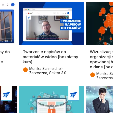
sy do
Tworzenie napisów do
Wizualizacj
materiałów wideo [bezpłatny
organizacji 
ne
kurs]
opowiadaj h
o dane [bez
●
Monika Schmeichel-
Zarzeczna, Sektor 3.0
●
Monika S
Zarzeczna