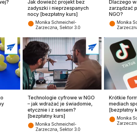
wej?
Jak dowieźć projekt bez
Dlaczego w
zadyszki i nieprzespanych
zarządzać 
nocy [bezpłatny kurs]
NGO?
●
●
Monika Schmeichel-
Monika S
Zarzeczna, Sektor 3.0
Zarzeczna
to
Technologie cyfrowe w NGO
Krótkie for
by
– jak wdrażać je świadomie,
mediach sp
etycznie i z sensem?
[bezpłatny 
[bezpłatny kurs]
●
Monika S
Zarzeczna
●
Monika Schmeichel-
Zarzeczna, Sektor 3.0