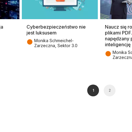
ja
Cyberbezpieczeństwo nie
Naucz się r
jest luksusem
plikami PDF
napędzany 
●
Monika Schmeichel-
inteligencję
Zarzeczna, Sektor 3.0
●
Monika S
Zarzeczna
1
2