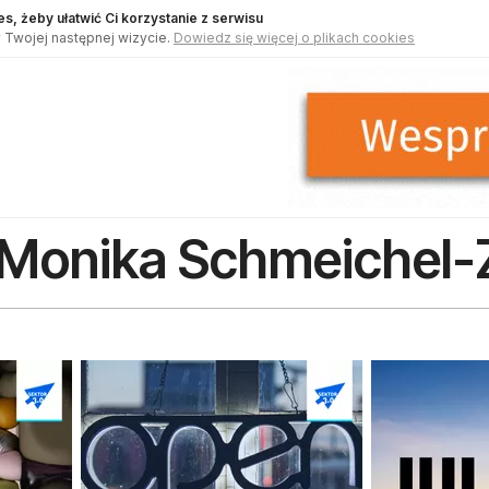
s, żeby ułatwić Ci korzystanie z serwisu
 Twojej następnej wizycie.
Dowiedz się więcej o plikach cookies
Monika Schmeichel-