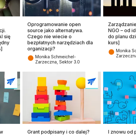
Oprogramowanie open
Zarządzani
ji.
source jako alternatywa.
NGO – od id
I się
Czego nie wiecie o
do planu dzi
będny
bezpłatnych narzędziach dla
kurs]
s]
organizacji?
●
Monika S
Zarzeczna
●
Monika Schmeichel-
Zarzeczna, Sektor 3.0
 w
Grant podpisany i co dalej?
I znowu od 