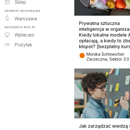
Sklep
SERWISY REGIONALNE
Warszawa
Prywatna sztuczna
NARZĘDZIA NGO.PL
inteligencja w organizac
Kiedy lokalne modele A
Wpłacam
opłacają, a kiedy to z
Pożytek
kłopot? [bezpłatny kur
●
Monika Schmeichel-
Zarzeczna, Sektor 3.0
Jak zarządzać wiedzą