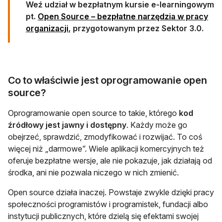
Weź udział w bezpłatnym kursie e-learningowym
pt.
Open Source – bezpłatne narzędzia w pracy
otwiera się w nowej karcie
organizacji
, przygotowanym przez Sektor 3.0.
Co to właściwie jest oprogramowanie open
source?
Oprogramowanie open source to takie, którego
kod
źródłowy jest jawny i dostępny
. Każdy może go
obejrzeć, sprawdzić, zmodyfikować i rozwijać. To coś
więcej niż „darmowe”. Wiele aplikacji komercyjnych też
oferuje bezpłatne wersje, ale nie pokazuje, jak działają od
środka, ani nie pozwala niczego w nich zmienić.
Open source działa inaczej. Powstaje zwykle dzięki pracy
społeczności programistów i programistek, fundacji albo
instytucji publicznych, które dzielą się efektami swojej