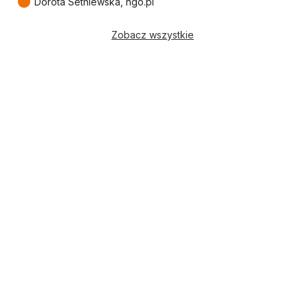
●
Dorota Setniewska, ngo.pl
Zobacz wszystkie