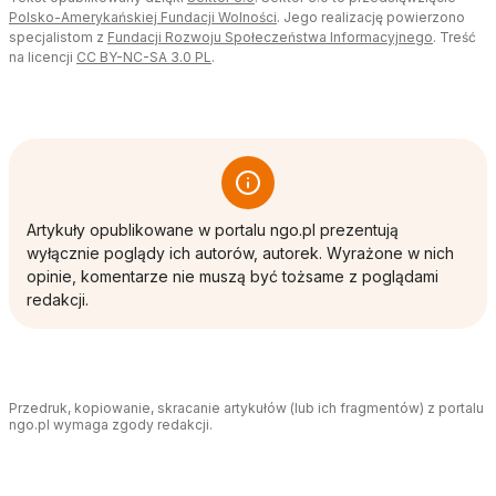
otwiera się w nowej karcie
Polsko-Amerykańskiej Fundacji Wolności
. Jego realizację powierzono
otwiera s
specjalistom z
Fundacji Rozwoju Społeczeństwa Informacyjnego
. Treść
otwiera się w nowej karcie
na licencji
CC BY-NC-SA 3.0 PL
.
Artykuły opublikowane w portalu ngo.pl prezentują
wyłącznie poglądy ich autorów, autorek. Wyrażone w nich
opinie, komentarze nie muszą być tożsame z poglądami
redakcji.
Przedruk, kopiowanie, skracanie artykułów (lub ich fragmentów) z portalu
ngo.pl wymaga zgody redakcji.