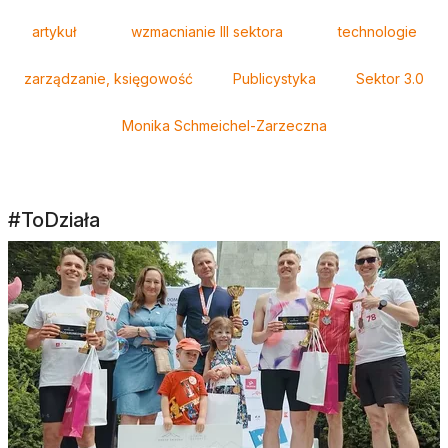
Tagi
artykuł
wzmacnianie III sektora
technologie
zarządzanie, księgowość
Publicystyka
Sektor 3.0
Monika Schmeichel-Zarzeczna
#ToDziała