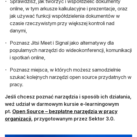
Sprawdzisz, jak tworzyć i współdzielić dokumenty
online, w tym arkusze kalkulacyjne i prezentacje, oraz
jak używać funkcji współdzielenia dokumentów w
czasie rzeczywistym przy większej kontroli nad
danymi,
Poznasz Jitsi Meet i Signal jako alternatywy dla
popularnych narzędzi do wideokonferencji, komunikacji
i spotkań online,
Poznasz miejsca, w których możesz samodzielnie
szukać kolejnych narzędzi open source przydatnych w
pracy.
Jeśli chcesz poznać narzędzia i sposób ich działania,
weź udział w darmowym kursie e-learningowym
pt.
Open Source – bezpłatne narzędzia w pracy
otwiera się w nowej karcie
organizacji
, przygotowanym przez Sektor 3.0.