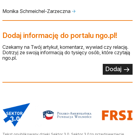
Monika Schmeichel-Zarzeczna
🡢
Dodaj informację do portalu ngo.pl!
Czekamy na Twój artykuł, komentarz, wywiad czy relację.
Dotrzyj ze swoją informacją do tysięcy osób, które czytają
ngo.pl.
Dodaj
otwiera się w nowej karcie
Tekst opublikowany dzięki
Sektor 3.0
. Sektor 3.0 to przedsięwzięcie