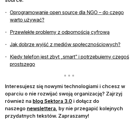
Oprogramowanie open source dla NGO – do czego
otwiera się w nowej karcie
warto używać?
otwiera się 
Przewlekłe problemy z odpornością cyfrową
otwiera
Jak dobrze wyjść z mediów społecznościowych?
Kiedy telefon jest zbyt „smart” i potrzebujemy czegoś
otwiera się w nowej karcie
prostszego
Interesujesz się nowymi technologiami i chcesz w
oparciu o nie rozwijać swoją organizację? Zajrzyj
otwiera się w nowej karcie
również na
blog Sektora 3.0
i dołącz do
otwiera się w nowej karcie
naszego
newslettera
, by nie przegapić kolejnych
przydatnych tekstów. Zapraszamy!