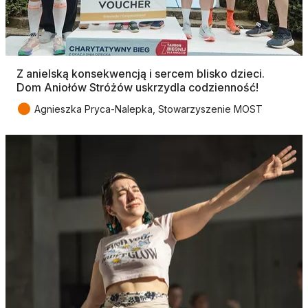
Z anielską konsekwencją i sercem blisko dzieci.
Dom Aniołów Stróżów uskrzydla codzienność!
●
Agnieszka Pryca-Nalepka, Stowarzyszenie MOST