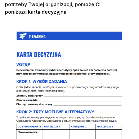
potrzeby Twojej organizacji, pomoże Ci
otwiera się w nowej karcie
poniższa
karta decyzyjna
.