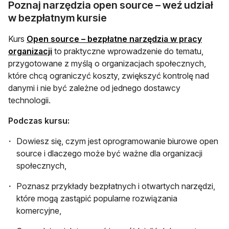
Poznaj narzędzia open source – weź udział
w bezpłatnym kursie
Kurs
Open source – bezpłatne narzędzia w pracy
otwiera się w nowej karcie
organizacji
to praktyczne wprowadzenie do tematu,
przygotowane z myślą o organizacjach społecznych,
które chcą ograniczyć koszty, zwiększyć kontrolę nad
danymi i nie być zależne od jednego dostawcy
technologii.
Podczas kursu:
Dowiesz się, czym jest oprogramowanie biurowe open
source i dlaczego może być ważne dla organizacji
społecznych,
Poznasz przykłady bezpłatnych i otwartych narzędzi,
które mogą zastąpić popularne rozwiązania
komercyjne,