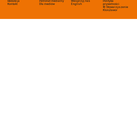
Redakcja
Patronat medialny
Wesprzyj nas
Polityka
Kontakt
Dla mediów
English
prywatności
© Stowarzyszenie
Klon/Jawor