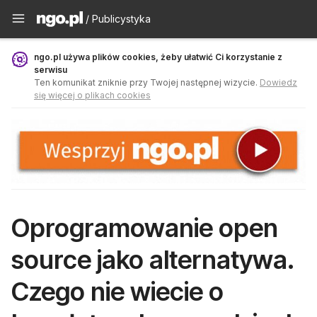
Publicystyka - ngo.pl
/ Publicystyka
ngo.pl używa plików cookies, żeby ułatwić Ci korzystanie z
serwisu
Ten komunikat zniknie przy Twojej następnej wizycie.
Dowiedz
się więcej o plikach cookies
Oprogramowanie open
source jako alternatywa.
Czego nie wiecie o