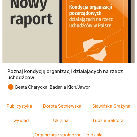
Poznaj kondycję organizacji działających na rzecz
uchodźców
●
Beata Charycka, Badania Klon/Jawor
Tagi
Publicystyka
Dorota Setniewska
Sławińska Grażyna
wywiad
Ukraina
Ludzie Sektora
„Organizacje społeczne. To działa”