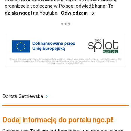
organizacje społeczne w Polsce, odwiedź kanał
To
otwiera się w now
działa ngopl
na Youtube.
Odwiedzam →
Dorota Setniewska
🡢
Dodaj informację do portalu ngo.pl!
Czekamy na Twój artykuł, komentarz, wywiad czy relację.