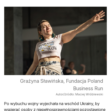
Grażyna Sławińska, Fundacja Poland
Business Run
Autor/źródło: Maciej Wróblewski
Po wybuchu wojny wyjechała na wschód Ukrainy, by
wspierać osoby z niepełnosprawnościami pozostawione