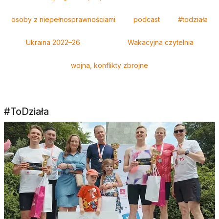
osoby z niepełnosprawnościami
podcast
#todziała
Ukraina 2022–26
Wakacyjna czytelnia
wojna, konflikty zbrojne
#ToDziała