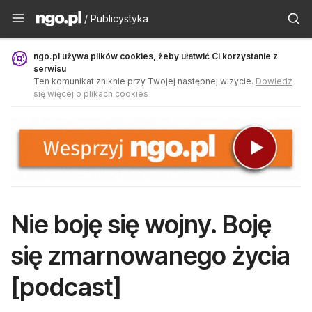
Publicystyka - ngo.pl
/ Publicystyka
ngo.pl używa plików cookies, żeby ułatwić Ci korzystanie z
serwisu
Ten komunikat zniknie przy Twojej następnej wizycie.
Dowiedz
się więcej o plikach cookies
Nie boję się wojny. Boję
się zmarnowanego życia
[podcast]