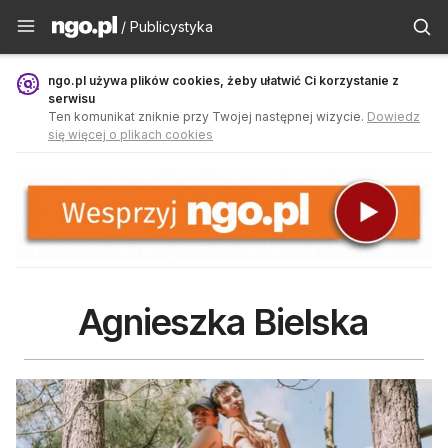
Publicystyka - ngo.pl
/ Publicystyka
ngo.pl używa plików cookies, żeby ułatwić Ci korzystanie z
serwisu
Ten komunikat zniknie przy Twojej następnej wizycie.
Dowiedz
się więcej o plikach cookies
Agnieszka Bielska