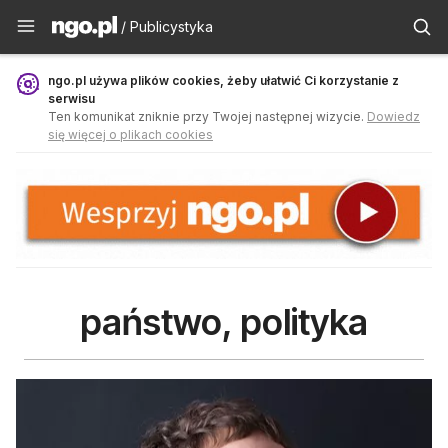
Publicystyka - ngo.pl
/ Publicystyka
ngo.pl używa plików cookies, żeby ułatwić Ci korzystanie z
serwisu
Ten komunikat zniknie przy Twojej następnej wizycie.
Dowiedz
się więcej o plikach cookies
państwo, polityka