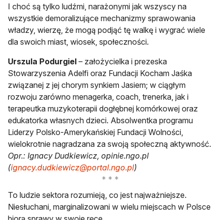
I choć są tylko ludźmi, narażonymi jak wszyscy na
wszystkie demoralizujące mechanizmy sprawowania
władzy, wierzę, że mogą podjąć tę walkę i wygrać wiele
dla swoich miast, wiosek, społeczności.
Urszula Podurgiel
– założycielka i prezeska
Stowarzyszenia Adelfi oraz Fundacji Kocham Jaśka
związanej z jej chorym synkiem Jasiem; w ciągłym
rozwoju zarówno menagerka, coach, trenerka, jak i
terapeutka muzykoterapii dogłębnej komórkowej oraz
edukatorka własnych dzieci. Absolwentka programu
Liderzy Polsko-Amerykańskiej Fundacji Wolności,
wielokrotnie nagradzana za swoją społeczną aktywność.
Opr.: Ignacy Dudkiewicz, opinie.ngo.pl
(
ignacy.dudkiewicz@portal.ngo.pl
)
To ludzie sektora rozumieją, co jest najważniejsze.
Niesłuchani, marginalizowani w wielu miejscach w Polsce
biorą sprawy w swoje ręce.