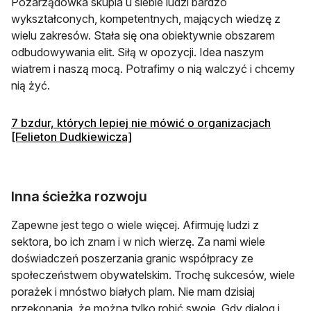
Pozarządówka skupia u siebie ludzi bardzo
wykształconych, kompetentnych, mających wiedzę z
wielu zakresów. Stała się ona obiektywnie obszarem
odbudowywania elit. Siłą w opozycji. Idea naszym
wiatrem i naszą mocą. Potrafimy o nią walczyć i chcemy
nią żyć.
7 bzdur, których lepiej nie mówić o organizacjach
otwiera się w nowej karcie
[Felieton Dudkiewicza]
Inna ścieżka rozwoju
Zapewne jest tego o wiele więcej. Afirmuję ludzi z
sektora, bo ich znam i w nich wierzę. Za nami wiele
doświadczeń poszerzania granic współpracy ze
społeczeństwem obywatelskim. Trochę sukcesów, wiele
porażek i mnóstwo białych plam. Nie mam dzisiaj
przekonania, że można tylko robić swoje. Gdy dialog i