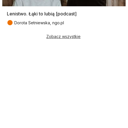
Lenistwo. Łąki to lubią [podcast]
●
Dorota Setniewska, ngo.pl
Zobacz wszystkie