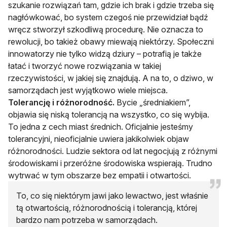
szukanie rozwiązań tam, gdzie ich brak i gdzie trzeba się
nagłówkować, bo system czegoś nie przewidział bądź
wręcz stworzył szkodliwą procedurę. Nie oznacza to
rewolucji, bo takież obawy miewają niektórzy. Społeczni
innowatorzy nie tylko widzą dziury – potrafią je także
łatać i tworzyć nowe rozwiązania w takiej
rzeczywistości, w jakiej się znajdują. A na to, o dziwo, w
samorządach jest wyjątkowo wiele miejsca.
Tolerancję i różnorodność.
Bycie „średniakiem”,
objawia się niską tolerancją na wszystko, co się wybija.
To jedna z cech miast średnich. Oficjalnie jesteśmy
tolerancyjni, nieoficjalnie uwiera jakikolwiek objaw
różnorodności. Ludzie sektora od lat negocjują z różnymi
środowiskami i przeróżne środowiska wspierają. Trudno
wytrwać w tym obszarze bez empatii i otwartości.
To, co się niektórym jawi jako lewactwo, jest właśnie
tą otwartością, różnorodnością i tolerancją, której
bardzo nam potrzeba w samorządach.