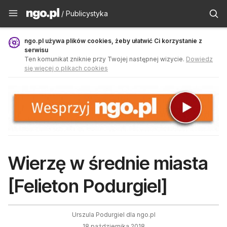
Publicystyka - ngo.pl
/ Publicystyka
ngo.pl używa plików cookies, żeby ułatwić Ci korzystanie z
serwisu
Ten komunikat zniknie przy Twojej następnej wizycie.
Dowiedz
się więcej o plikach cookies
Wierzę w średnie miasta
[Felieton Podurgiel]
Urszula Podurgiel dla ngo.pl
18 października 2018