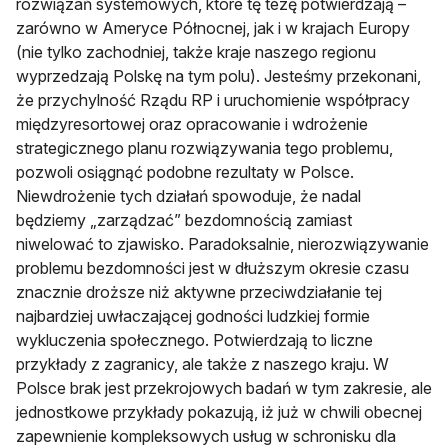
rozwiązań systemowych, które tę tezę potwierdzają –
zarówno w Ameryce Północnej, jak i w krajach Europy
(nie tylko zachodniej, także kraje naszego regionu
wyprzedzają Polskę na tym polu). Jesteśmy przekonani,
że przychylność Rządu RP i uruchomienie współpracy
międzyresortowej oraz opracowanie i wdrożenie
strategicznego planu rozwiązywania tego problemu,
pozwoli osiągnąć podobne rezultaty w Polsce.
Niewdrożenie tych działań spowoduje, że nadal
będziemy „zarządzać” bezdomnością zamiast
niwelować to zjawisko. Paradoksalnie, nierozwiązywanie
problemu bezdomności jest w dłuższym okresie czasu
znacznie droższe niż aktywne przeciwdziałanie tej
najbardziej uwłaczającej godności ludzkiej formie
wykluczenia społecznego. Potwierdzają to liczne
przykłady z zagranicy, ale także z naszego kraju. W
Polsce brak jest przekrojowych badań w tym zakresie, ale
jednostkowe przykłady pokazują, iż już w chwili obecnej
zapewnienie kompleksowych usług w schronisku dla