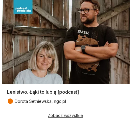
Lenistwo. Łąki to lubią [podcast]
●
Dorota Setniewska, ngo.pl
Zobacz wszystkie