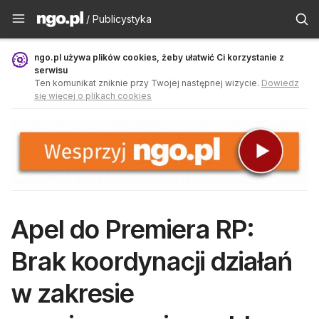
Publicystyka - ngo.pl
/ Publicystyka
ngo.pl używa plików cookies, żeby ułatwić Ci korzystanie z
serwisu
Ten komunikat zniknie przy Twojej następnej wizycie.
Dowiedz
się więcej o plikach cookies
Apel do Premiera RP:
Brak koordynacji działań
w zakresie