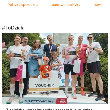
Polityka społeczna
państwo, polityka
news
#ToDziała
Z anielską konsekwencją i sercem blisko dzieci.