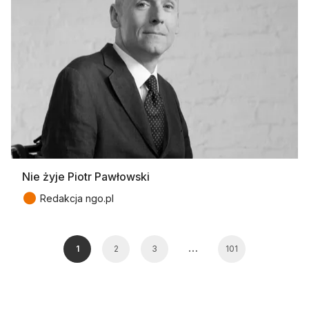
Nie żyje Piotr Pawłowski
●
Redakcja ngo.pl
…
1
2
3
101