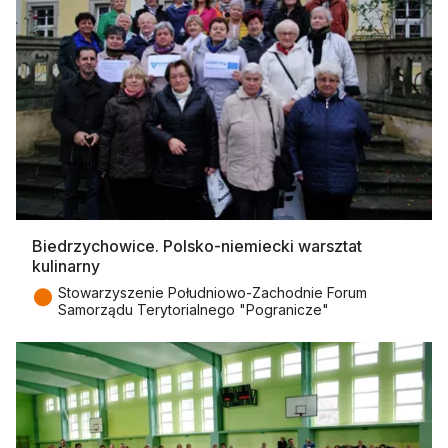
Biedrzychowice. Polsko-niemiecki warsztat
kulinarny
●
Stowarzyszenie Południowo-Zachodnie Forum
Samorządu Terytorialnego "Pogranicze"