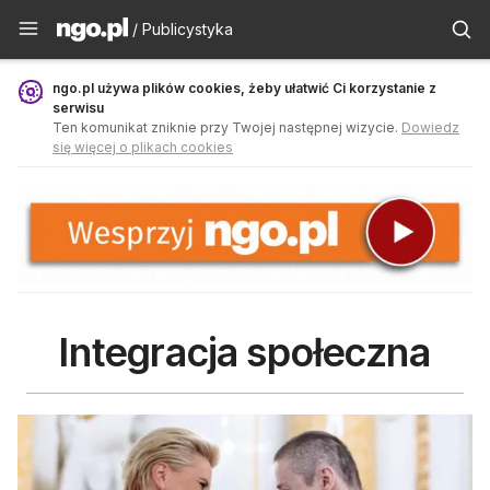
Publicystyka - ngo.pl
/ Publicystyka
ngo.pl używa plików cookies, żeby ułatwić Ci korzystanie z
serwisu
Ten komunikat zniknie przy Twojej następnej wizycie.
Dowiedz
się więcej o plikach cookies
Integracja społeczna