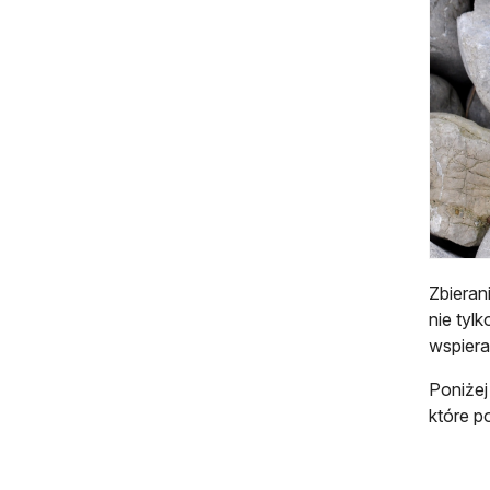
Zbieran
nie tyl
wspiera
Poniżej
które 