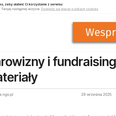
s, żeby ułatwić Ci korzystanie z serwisu
 Twojej następnej wizycie.
Dowiedz się więcej o plikach cookies
rowizny i fundraisin
teriały
a ngo.pl
29 września 2025