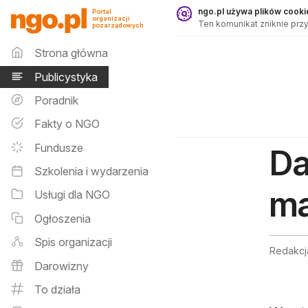
Publicystyka - ngo.pl
ngo.pl używa plików cookie
Portal
organizacji
Ten komunikat zniknie przy
pozarządowych
Menu główne
Strona główna
Publicystyka
Poradnik
Fakty o NGO
Fundusze
Da
Szkolenia i wydarzenia
ma
Usługi dla NGO
Ogłoszenia
Spis organizacji
Redakcj
Darowizny
To działa