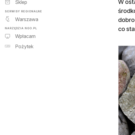
W ost
Sklep
środkó
SERWISY REGIONALNE
Warszawa
dobro
co sta
NARZĘDZIA NGO.PL
Wpłacam
Pożytek