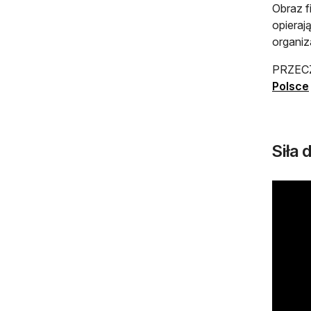
Obraz f
opieraj
organiz
PRZECZ
Polsce
Siła 