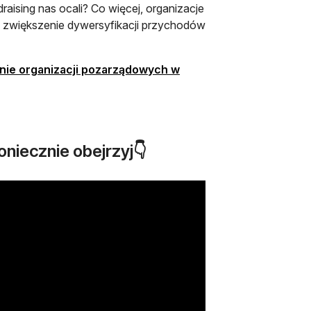
aising nas ocali? Co więcej, organizacje
za zwiększenie dywersyfikacji przychodów
anie organizacji pozarządowych w
oniecznie obejrzyj👇