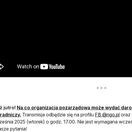
ż jutro!
Na co organizacja pozarządowa może wydać daro
otwie
radniczy.
Transmisja odbędzie się na profilu
FB @ngo.pl
oraz 
ześnia 2025 (wtorek) o godz. 17.00. Nie jest wymagana wcześn
sze pytania!