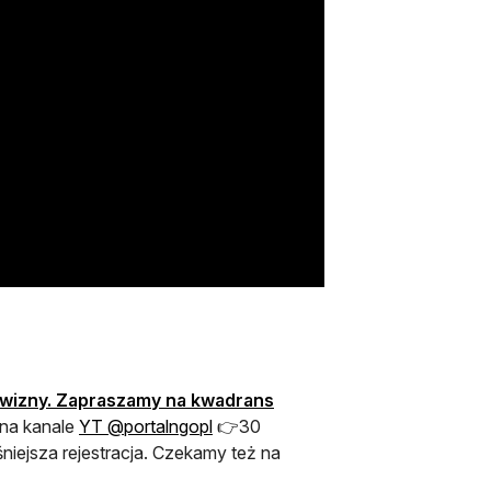
wizny. Zapraszamy na kwadrans
ra się w nowej karcie
otwiera się w nowej karcie
na kanale
YT @portalngopl
👉30
iejsza rejestracja. Czekamy też na