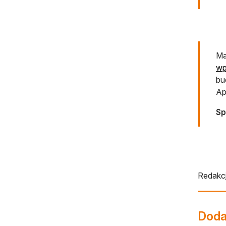
Ma
wp
bu
Ap
Sp
Redakcj
Dodaj