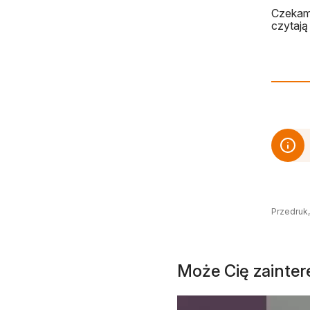
Czekamy
czytają 
Przedruk,
Może Cię zainte