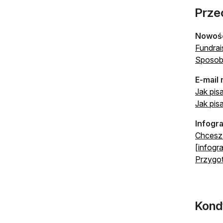
Przec
Nowośc
Fundrai
Sposoby
E-mail
Jak pisa
Jak pis
Infogra
Chcesz 
[infogra
Przygot
Kond