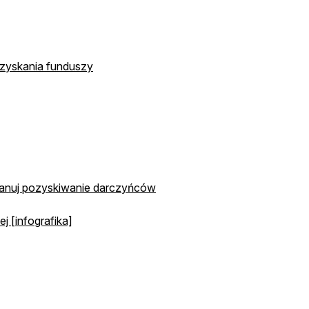
ozyskania funduszy
planuj pozyskiwanie darczyńców
j [infografika]