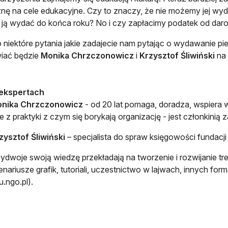
nę na cele edukacyjne. Czy to znaczy, że nie możemy jej wy
ją wydać do końca roku? No i czy zapłacimy podatek od dar
o niektóre pytania jakie zadajecie nam pytając o wydawanie pi
iać będzie
Monika Chrzczonowicz
i
Krzysztof Śliwiński
na 
ekspertach
nika Chrzczonowicz
- od 20 lat pomaga, doradza, wspiera
e z praktyki z czym się borykają organizację - jest członkinią 
zysztof Śliwiński
– specjalista do spraw księgowości fundacji 
ydwoje swoją wiedzę przekładają na tworzenie i rozwijanie tre
enariusze grafik, tutoriali, uczestnictwo w lajwach, innych for
u.ngo.pl).