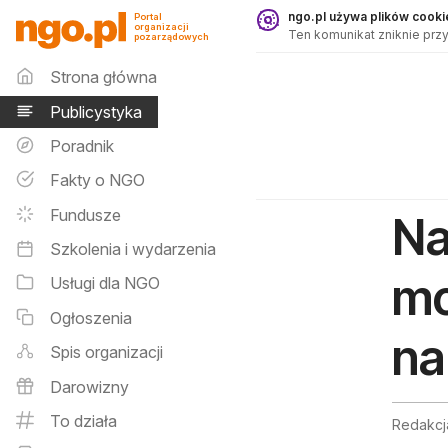
Publicystyka - ngo.pl
ngo.pl używa plików cookie
Portal
organizacji
Ten komunikat zniknie przy
pozarządowych
Menu główne
Strona główna
Publicystyka
Poradnik
Fakty o NGO
Fundusze
Na
Szkolenia i wydarzenia
mo
Usługi dla NGO
Ogłoszenia
na
Spis organizacji
Darowizny
To działa
Redakcj