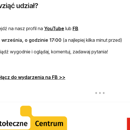
ziąć udział?
otwiera się w nowej karcie
otwiera się w nowej karc
jdź na nasz profil na
YouTube
lub
FB
 września, o godzinie 17:00
(a najlepiej kilka minut przed)
iądź wygodnie i oglądaj, komentuj, zadawaj pytania!
otwiera się w nowej karcie
łącz do wydarzenia na FB >>