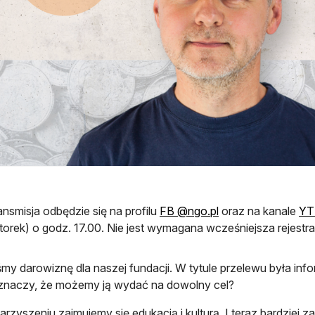
otwiera się w nowe
ansmisja odbędzie się na profilu
FB @ngo.pl
oraz na kanale
YT
torek) o godz. 17.00. Nie jest wymagana wcześniejsza rejestr
śmy darowiznę dla naszej fundacji. W tytule przelewu była inf
 znaczy, że możemy ją wydać na dowolny cel?
rzyszeniu zajmujemy się edukacją i kulturą. I teraz bardziej za