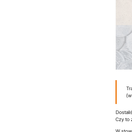
Tr
(w
Dostali
Czy to
W stowa