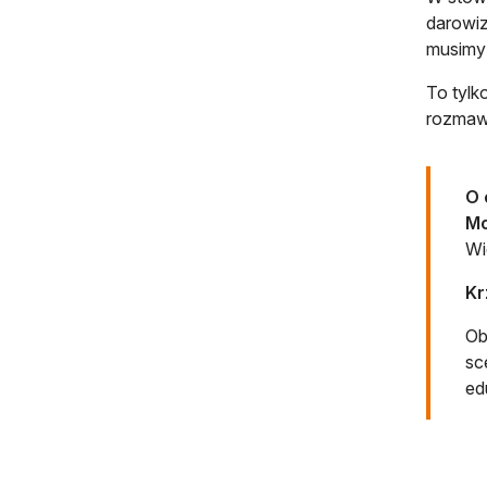
darowiz
musimy 
To tylk
rozmaw
O 
Mo
Wi
Kr
Ob
sc
ed