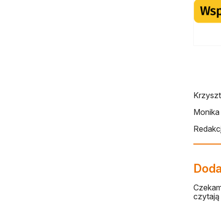
Krzyszt
Monika
Redakcj
Dodaj
Czekamy
czytają 