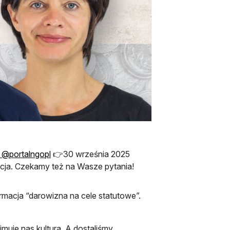
j karcie
otwiera się w nowej karcie
 @portalngopl
👉30 września 2025
acja. Czekamy też na Wasze pytania!
ormacja “darowizna na cele statutowe”.
jmuje nas kultura. A dostaliśmy