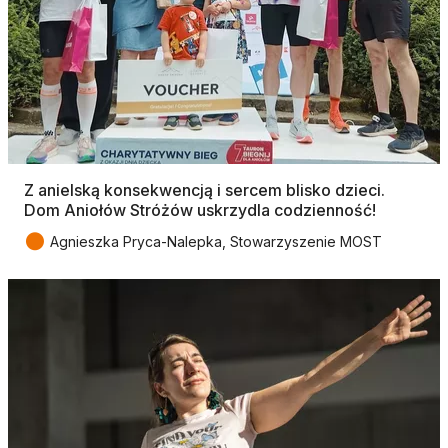
Z anielską konsekwencją i sercem blisko dzieci.
Dom Aniołów Stróżów uskrzydla codzienność!
●
Agnieszka Pryca-Nalepka, Stowarzyszenie MOST