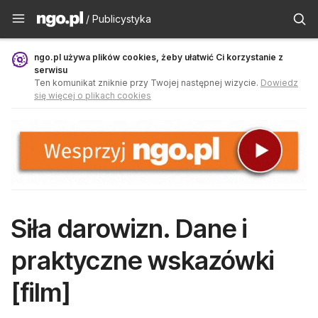
Publicystyka - ngo.pl
/ Publicystyka
ngo.pl używa plików cookies, żeby ułatwić Ci korzystanie z
serwisu
Ten komunikat zniknie przy Twojej następnej wizycie.
Dowiedz
się więcej o plikach cookies
Siła darowizn. Dane i
praktyczne wskazówki
[film]