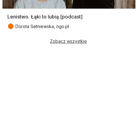
Lenistwo. Łąki to lubią [podcast]
●
Dorota Setniewska, ngo.pl
Zobacz wszystkie