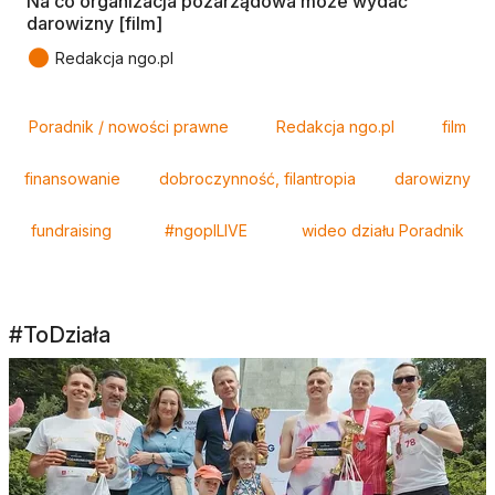
Na co organizacja pozarządowa może wydać
darowizny [film]
●
Redakcja ngo.pl
Tagi
Poradnik / nowości prawne
Redakcja ngo.pl
film
finansowanie
dobroczynność, filantropia
darowizny
fundraising
#ngoplLIVE
wideo działu Poradnik
#ToDziała