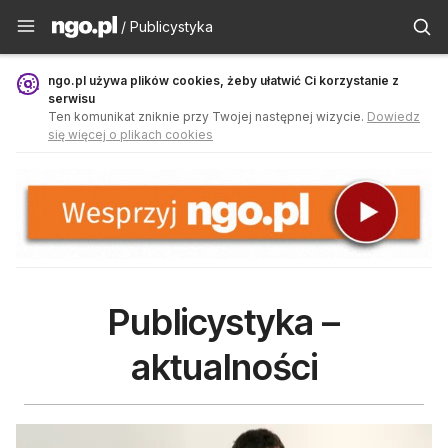
Publicystyka - ngo.pl
/ Publicystyka
ngo.pl używa plików cookies, żeby ułatwić Ci korzystanie z
serwisu
Ten komunikat zniknie przy Twojej następnej wizycie.
Dowiedz
się więcej o plikach cookies
Publicystyka –
aktualności
Wyniki zapytania