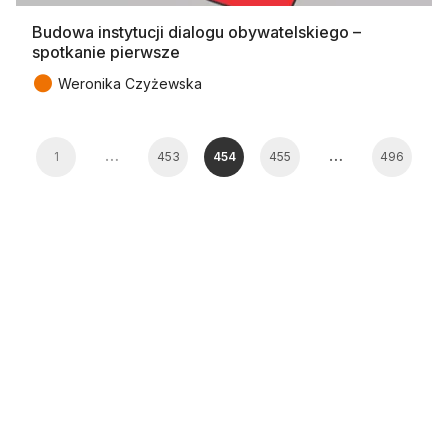
Budowa instytucji dialogu obywatelskiego –
spotkanie pierwsze
●
Weronika Czyżewska
…
…
1
453
454
455
496