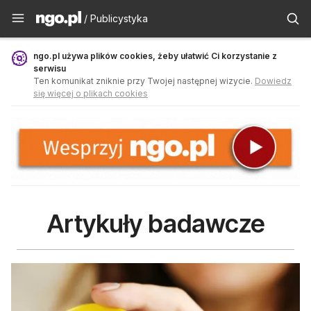
Publicystyka - ngo.pl
/ Publicystyka
ngo.pl używa plików cookies, żeby ułatwić Ci korzystanie z
serwisu
Ten komunikat zniknie przy Twojej następnej wizycie.
Dowiedz
się więcej o plikach cookies
Artykuły badawcze
Wyniki zapytania