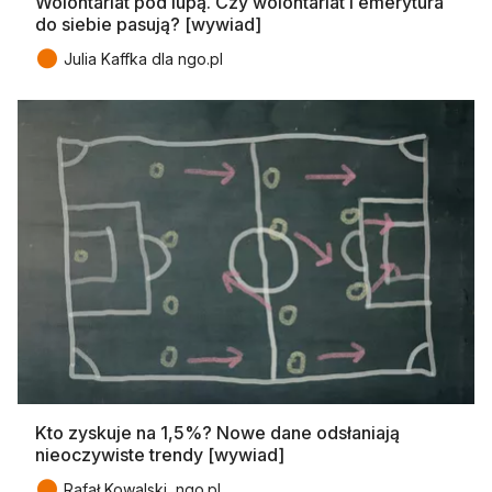
Wolontariat pod lupą. Czy wolontariat i emerytura
do siebie pasują? [wywiad]
●
Julia Kaffka dla ngo.pl
Kto zyskuje na 1,5%? Nowe dane odsłaniają
nieoczywiste trendy [wywiad]
●
Rafał Kowalski, ngo.pl