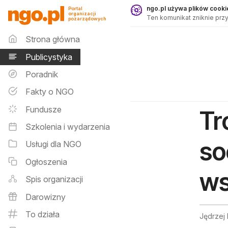
Publicystyka - ngo.pl
ngo.pl używa plików cookie
Portal
organizacji
Ten komunikat zniknie przy
pozarządowych
Menu główne
Strona główna
Publicystyka
Poradnik
Fakty o NGO
Fundusze
Tr
Szkolenia i wydarzenia
so
Usługi dla NGO
Ogłoszenia
ws
Spis organizacji
Darowizny
To działa
Jędrzej 