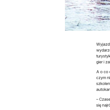
Wyjazdy
wydarze
turysty
gier i 
A o co 
czym ni
szkolen
autokaru
– Czase
się naj