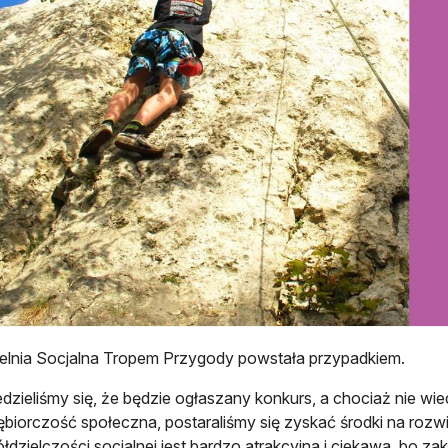
elnia Socjalna Tropem Przygody powstała przypadkiem.
dzieliśmy się, że będzie ogłaszany konkurs, a chociaż nie wie
ębiorczość społeczna, postaraliśmy się zyskać środki na rozwi
ółdzielczości socjalnej jest bardzo atrakcyjna i ciekawa, bo 