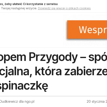
s, żeby ułatwić Ci korzystanie z serwisu
 Twojej następnej wizycie.
Dowiedz się więcej o plikach cookies
opem Przygody – spół
cjalna, która zabierz
pinaczkę
Dudkiewicz dla ngo.pl
20 stycznia 