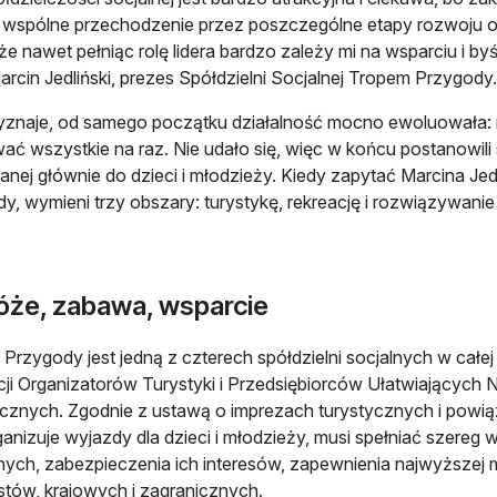
 wspólne przechodzenie przez poszczególne etapy rozwoju o
że nawet pełniąc rolę lidera bardzo zależy mi na wsparciu i by
rcin Jedliński, prezes Spółdzielni Socjalnej Tropem Przygody.
yznaje, od samego początku działalność mocno ewoluowała: 
wać wszystkie na raz. Nie udało się, więc w końcu postanowili
anej głównie do dzieci i młodzieży. Kiedy zapytać Marcina Je
y, wymieni trzy obszary: turystykę, rekreację i rozwiązywani
óże, zabawa, wsparcie
Przygody jest jedną z czterech spółdzielni socjalnych w całej 
ji Organizatorów Turystyki i Przedsiębiorców Ułatwiającyc
cznych. Zgodnie z ustawą o imprezach turystycznych i powią
ganizuje wyjazdy dla dzieci i młodzieży, musi spełniać szere
ych, zabezpieczenia ich interesów, zapewnienia najwyższej mo
ystów, krajowych i zagranicznych.