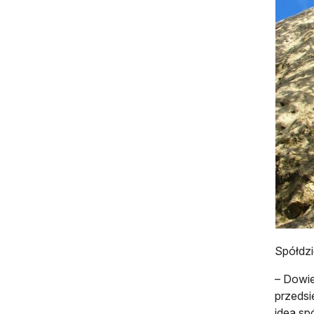
Spółdzi
– Dowie
przedsi
idea sp