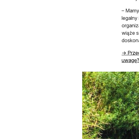
– Mamy
legalny
organiz
wiąże s
doskona
→ Przec
uwagę? 