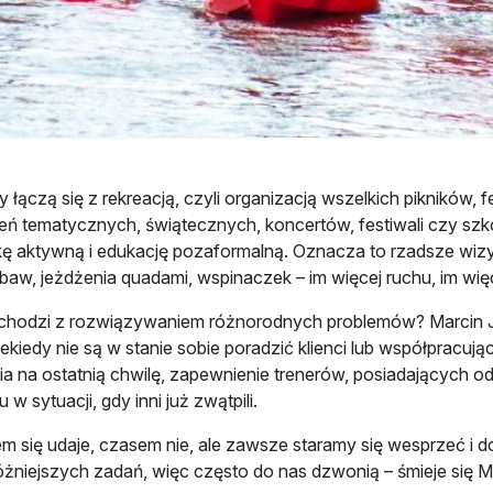
 łączą się z rekreacją, czyli organizacją wszelkich pikników, f
ń tematycznych, świątecznych, koncertów, festiwali czy sz
kę aktywną i edukację pozaformalną. Oznacza to rzadsze wiz
zabaw, jeżdżenia quadami, wspinaczek – im więcej ruchu, im wię
chodzi z rozwiązywaniem różnorodnych problemów? Marcin Jedl
ekiedy nie są w stanie sobie poradzić klienci lub współpracują
ia na ostatnią chwilę, zapewnienie trenerów, posiadających od
 w sytuacji, gdy inni już zwątpili.
m się udaje, czasem nie, ale zawsze staramy się wesprzeć i d
różniejszych zadań, więc często do nas dzwonią – śmieje się Ma