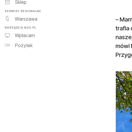
Sklep
SERWISY REGIONALNE
Warszawa
– Mamy
trafia
NARZĘDZIA NGO.PL
Wpłacam
naszej
mówi M
Pożytek
Przyg