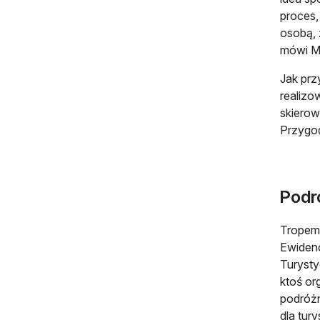
proces,
osobą, 
mówi Ma
Jak prz
realizo
skierow
Przygod
Podr
Tropem 
Ewidenc
Turysty
ktoś or
podróżn
dla tur