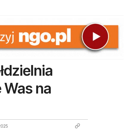
dzielnia
e Was na
2025