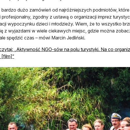
 bardzo dużo zamówień od najróżniejszych podmiotów, któr
 i profesjonalny, zgodny z ustawą o organizacji imprez turys
acji wypoczynku dzieci i młodzieży. Wiem, że to wszystko brz
ię z wyjazdami w wiele ciekawych miejsc, gdzie można zoba
le spędzić czas – mówi Marcin Jedliński.
zytaj: „Aktywność NGO-sów na polu turystyki. Na co organ
[film]”