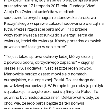
Przyszedł moment, gdy wydawało się, że sprawa jest
przesądzona. 17 listopada 2017 roku Fundacja Viva!
Akcja Dla Zwierząt umieściła w mediach
społecznościowych nagranie stanowiska Jarosława
Kaczyńskiego w sprawie zakazu hodowania zwierząt na
futra. Prezes rządzącej partii mówił: "To przede
wszystkim kwestia stosunku do zwierząt, serca dla
zwierząt, litości dla zwierząt. Każdy porządny człowiek
powinien coś takiego w sobie mieć".
"To jest także sprawa ochrony ludzi, którzy cierpią
z powodu odoru, obrzydliwego zapachu" – ciągnął
prezes PiS. I dodawał: "Jest jeszcze jeden powód.
Mianowicie bardzo często mówi się o normach
europejskich, o europeizacji Polski. To jest droga do
prawdziwej europeizacji. W Europie tego rodzaju praktyk
się zakazuje, a często przenosi się firmy do Polski. To
powinno być niedopuszczalne". Deklarował wtedy, że
choć wie, że jego partia będzie za ten pomysł