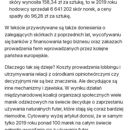
skóry wynosiła 158,34 zł za sztukę, to w 2019 roku
hodowcy sprzedali 6 641 202 skór norek, a ceny
spadły do 96,28 zł za sztukę.
W tekście przywoływane są także doniesienia o
zalegających skórkach z poprzednich lat, wycofywaniu
się banków z finansowania tego biznesu oraz zakazach
prowadzenia ferm wprowadzanych przez kolejne
państwa europejskie.
Dlaczego tak się dzieje? Koszty prowadzenia lobbingu i
utrzymywania relacji z ośrodkami opiniotwórczymi czy
decyzyjnymi nie są bez znaczenia. Ale decydujące są
inne mechanizmy i zjawiska. W wyniku działań
międzynarodowej koalicji organizacji społecznych wiele
marek odzieżowych na świecie decyduje o zaprzestaniu
używania naturalnych futer, które stają się coraz bardziej
niemodne. Cytowany wyżej artykuł donosi, że w samym
tylko 2019 roku ponad 100 marek na całym świecie
ogłosiło wycofanie się z używania futer.