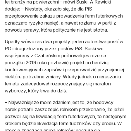
tej branży na powierzchni – mówi Suski. A Rawicki
dodaje: – Niestety, okazało się, że dla PiS
przegłosowanie zakazu prowadzenia ferm futerkowych
oznaczało ryzyko napięć, a nawet rozłamu w partii z
powodu sprawy, która politycznie nie jest istotna.
Upadły wówczas dwa projekty: jeden autorstwa posłów
PO i drugi złożony przez posłów PiS. Suski we
współpracy z Czabańskim próbowali jeszcze na
początku 2019 roku pozbawić projekt co bardziej
kontrowersyjnych zapisów i przeprowadzić przynajmniej
niektóre potrzebne zmiany. Wtedy jednak o nieruszaniu
tematu zadecydował rozpoczynający się maraton
wyborczy, który trwa do dziś.
– Najważniejsze moim zdaniem jest to, że hodowcy
norek potrafili zaszczepić rolnikom przekonanie, że jeżeli
pozwoli się na likwidację ferm futerkowych, to następnym
krokiem będzie likwidacja ferm tuczników czy drobiu. W
efekcie znacząca grupa rolników poczuła się