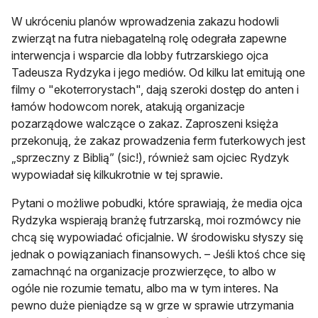
W ukróceniu planów wprowadzenia zakazu hodowli
zwierząt na futra niebagatelną rolę odegrała zapewne
interwencja i wsparcie dla lobby futrzarskiego ojca
Tadeusza Rydzyka i jego mediów. Od kilku lat emitują one
filmy o "ekoterrorystach", dają szeroki dostęp do anten i
łamów hodowcom norek, atakują organizacje
pozarządowe walczące o zakaz. Zaproszeni księża
przekonują, że zakaz prowadzenia ferm futerkowych jest
„sprzeczny z Biblią” (sic!), również sam ojciec Rydzyk
wypowiadał się kilkukrotnie w tej sprawie.
Pytani o możliwe pobudki, które sprawiają, że media ojca
Rydzyka wspierają branżę futrzarską, moi rozmówcy nie
chcą się wypowiadać oficjalnie. W środowisku słyszy się
jednak o powiązaniach finansowych. – Jeśli ktoś chce się
zamachnąć na organizacje prozwierzęce, to albo w
ogóle nie rozumie tematu, albo ma w tym interes. Na
pewno duże pieniądze są w grze w sprawie utrzymania