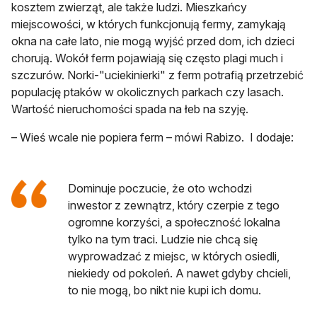
kosztem zwierząt, ale także ludzi. Mieszkańcy
miejscowości, w których funkcjonują fermy, zamykają
okna na całe lato, nie mogą wyjść przed dom, ich dzieci
chorują. Wokół ferm pojawiają się często plagi much i
szczurów. Norki-"uciekinierki" z ferm potrafią przetrzebić
populację ptaków w okolicznych parkach czy lasach.
Wartość nieruchomości spada na łeb na szyję.
– Wieś wcale nie popiera ferm – mówi Rabizo. I dodaje:
Dominuje poczucie, że oto wchodzi
inwestor z zewnątrz, który czerpie z tego
ogromne korzyści, a społeczność lokalna
tylko na tym traci. Ludzie nie chcą się
wyprowadzać z miejsc, w których osiedli,
niekiedy od pokoleń. A nawet gdyby chcieli,
to nie mogą, bo nikt nie kupi ich domu.