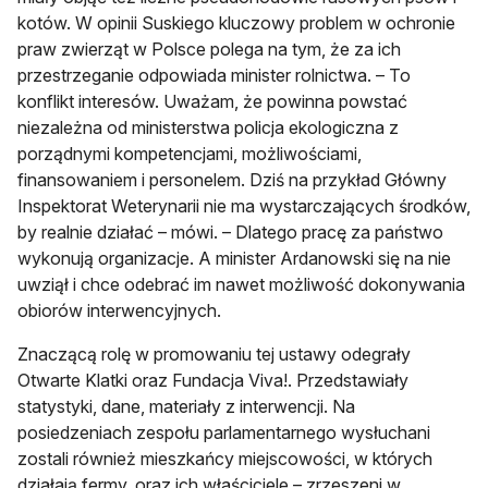
kotów. W opinii Suskiego kluczowy problem w ochronie
praw zwierząt w Polsce polega na tym, że za ich
przestrzeganie odpowiada minister rolnictwa. – To
konflikt interesów. Uważam, że powinna powstać
niezależna od ministerstwa policja ekologiczna z
porządnymi kompetencjami, możliwościami,
finansowaniem i personelem. Dziś na przykład Główny
Inspektorat Weterynarii nie ma wystarczających środków,
by realnie działać – mówi. – Dlatego pracę za państwo
wykonują organizacje. A minister Ardanowski się na nie
uwziął i chce odebrać im nawet możliwość dokonywania
obiorów interwencyjnych.
Znaczącą rolę w promowaniu tej ustawy odegrały
Otwarte Klatki oraz Fundacja Viva!. Przedstawiały
statystyki, dane, materiały z interwencji. Na
posiedzeniach zespołu parlamentarnego wysłuchani
zostali również mieszkańcy miejscowości, w których
działają fermy, oraz ich właściciele – zrzeszeni w