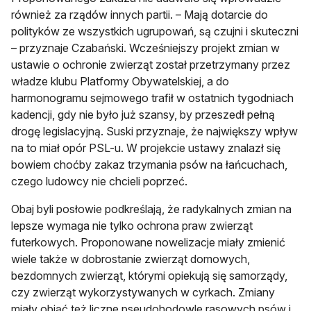
również za rządów innych partii. – Mają dotarcie do
polityków ze wszystkich ugrupowań, są czujni i skuteczni
– przyznaje Czabański. Wcześniejszy projekt zmian w
ustawie o ochronie zwierząt został przetrzymany przez
władze klubu Platformy Obywatelskiej, a do
harmonogramu sejmowego trafił w ostatnich tygodniach
kadencji, gdy nie było już szansy, by przeszedł pełną
drogę legislacyjną. Suski przyznaje, że największy wpływ
na to miał opór PSL-u. W projekcie ustawy znalazł się
bowiem choćby zakaz trzymania psów na łańcuchach,
czego ludowcy nie chcieli poprzeć.
Obaj byli posłowie podkreślają, że radykalnych zmian na
lepsze wymaga nie tylko ochrona praw zwierząt
futerkowych. Proponowane nowelizacje miały zmienić
wiele także w dobrostanie zwierząt domowych,
bezdomnych zwierząt, którymi opiekują się samorządy,
czy zwierząt wykorzystywanych w cyrkach. Zmiany
miały objąć też liczne pseudohodowle rasowych psów i