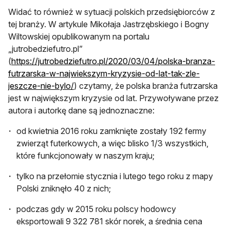
Widać to również w sytuacji polskich przedsiębiorców z
tej branży. W artykule Mikołaja Jastrzębskiego i Bogny
Wiltowskiej opublikowanym na portalu
„jutrobedziefutro.pl”
(
https://jutrobedziefutro.pl/2020/03/04/polska-branza-
futrzarska-w-najwiekszym-kryzysie-od-lat-tak-zle-
otwiera się w nowej karcie
jeszcze-nie-bylo/
) czytamy, że polska branża futrzarska
jest w największym kryzysie od lat. Przywoływane przez
autora i autorkę dane są jednoznaczne:
od kwietnia 2016 roku zamknięte zostały 192 fermy
zwierząt futerkowych, a więc blisko 1/3 wszystkich,
które funkcjonowały w naszym kraju;
tylko na przełomie stycznia i lutego tego roku z mapy
Polski zniknęło 40 z nich;
podczas gdy w 2015 roku polscy hodowcy
eksportowali 9 322 781 skór norek, a średnia cena