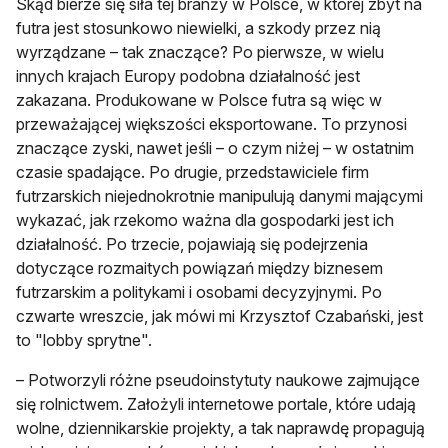
Skąd bierze się siła tej branży w Polsce, w której zbyt na
futra jest stosunkowo niewielki, a szkody przez nią
wyrządzane – tak znaczące? Po pierwsze, w wielu
innych krajach Europy podobna działalność jest
zakazana. Produkowane w Polsce futra są więc w
przeważającej większości eksportowane. To przynosi
znaczące zyski, nawet jeśli – o czym niżej – w ostatnim
czasie spadające. Po drugie, przedstawiciele firm
futrzarskich niejednokrotnie manipulują danymi mającymi
wykazać, jak rzekomo ważna dla gospodarki jest ich
działalność. Po trzecie, pojawiają się podejrzenia
dotyczące rozmaitych powiązań między biznesem
futrzarskim a politykami i osobami decyzyjnymi. Po
czwarte wreszcie, jak mówi mi Krzysztof Czabański, jest
to "lobby sprytne".
– Potworzyli różne pseudoinstytuty naukowe zajmujące
się rolnictwem. Założyli internetowe portale, które udają
wolne, dziennikarskie projekty, a tak naprawdę propagują