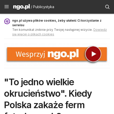
Publicystyka - ngo.pl
/ Publicystyka
ngo.pl używa plików cookies, żeby ułatwić Ci korzystanie z
serwisu
Ten komunikat zniknie przy Twojej następnej wizycie.
Dowiedz
się więcej o plikach cookies
"To jedno wielkie
okrucieństwo". Kiedy
Polska zakaże ferm