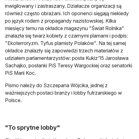
inwigilowany i zastraszany. Działacze organizacji są
również często obrażani. Ich oponenci sięgają niekiedy
po język rodem z propagandy nazistowskiej. Kilka
miesięcy temu na okładce magazynu "Świat Rolnika"
znalazła się twarz kobiety z czarnymi plamami i podpis:
"Ekoterroryzm. Tyfus plamisty Polaków". Na tej samej
okładce znalazły się zapowiedzi trzech materiałów z
udziałem parlamentarzystów: posła Kukiz’15 Jarosława
Sachajko, posłanki PiS Teresy Wargockiej oraz senatorki
PiS Marii Koc.
Pismo należy do Szczepana Wójcika, jednej z
ważniejszych postaci branży i lobby futrzarskiego w
Polsce.
"To sprytne lobby"