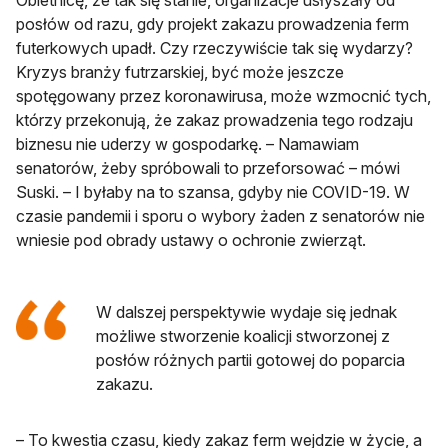
Obietnicę, że tak się stanie, organizacje usłyszały od
posłów od razu, gdy projekt zakazu prowadzenia ferm
futerkowych upadł. Czy rzeczywiście tak się wydarzy?
Kryzys branży futrzarskiej, być może jeszcze
spotęgowany przez koronawirusa, może wzmocnić tych,
którzy przekonują, że zakaz prowadzenia tego rodzaju
biznesu nie uderzy w gospodarkę. – Namawiam
senatorów, żeby spróbowali to przeforsować – mówi
Suski. – I byłaby na to szansa, gdyby nie COVID-19. W
czasie pandemii i sporu o wybory żaden z senatorów nie
wniesie pod obrady ustawy o ochronie zwierząt.
W dalszej perspektywie wydaje się jednak
możliwe stworzenie koalicji stworzonej z
posłów różnych partii gotowej do poparcia
zakazu.
– To kwestia czasu, kiedy zakaz ferm wejdzie w życie, a