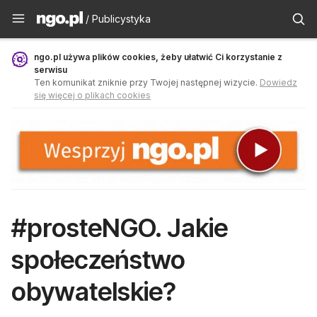
Publicystyka - ngo.pl
/ Publicystyka
ngo.pl używa plików cookies, żeby ułatwić Ci korzystanie z
serwisu
Ten komunikat zniknie przy Twojej następnej wizycie.
Dowiedz
się więcej o plikach cookies
#prosteNGO. Jakie
społeczeństwo
obywatelskie?