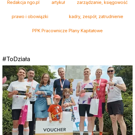
Redakcja ngo.pl
artykuł
zarządzanie, księgowość
prawo i obowiązki
kadry, zespół, zatrudnienie
PPK Pracownicze Plany Kapitałowe
#ToDziała