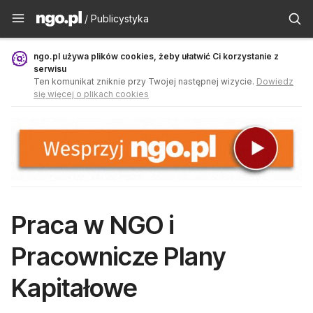
Publicystyka - ngo.pl
/ Publicystyka
ngo.pl używa plików cookies, żeby ułatwić Ci korzystanie z
serwisu
Ten komunikat zniknie przy Twojej następnej wizycie.
Dowiedz
się więcej o plikach cookies
Praca w NGO i
Pracownicze Plany
Kapitałowe