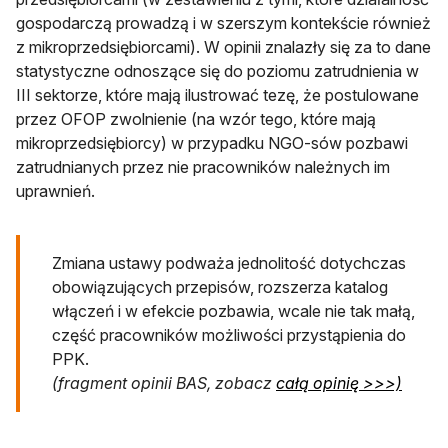
gospodarczą prowadzą i w szerszym kontekście również
z mikroprzedsiębiorcami). W opinii znalazły się za to dane
statystyczne odnoszące się do poziomu zatrudnienia w
III sektorze, które mają ilustrować tezę, że postulowane
przez OFOP zwolnienie (na wzór tego, które mają
mikroprzedsiębiorcy) w przypadku NGO-sów pozbawi
zatrudnianych przez nie pracowników należnych im
uprawnień.
Zmiana ustawy podważa jednolitość dotychczas
obowiązujących przepisów, rozszerza katalog
włączeń i w efekcie pozbawia, wcale nie tak małą,
część pracowników możliwości przystąpienia do
PPK.
otwier
(fragment opinii BAS, zobacz
całą opinię >>>)