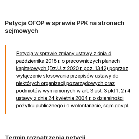
Petycja OFOP w sprawie PPK na stronach
sejmowych
Petycja w sprawie zmiany ustawy z dnia 4
października 2018 r. o pracowniczych planach
kapitałowych (Dz.U. z 2020 r. poz. 1342) poprzez
wyłączenie stosowania przepisów ustawy do
niektórych organizacji pozarządowych oraz
podmiotów wymienionych w art. 3 ust. 3 pkt 1, 2 i 4
ustawy z dnia 24 kwietnia 2004 r. o działalności
otwi
pożytku publicznego i o wolontariacie, sejm.gov.pl.
Termin rozpatrzenia petycji