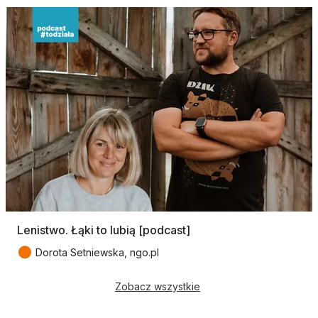
Lenistwo. Łąki to lubią [podcast]
●
Dorota Setniewska, ngo.pl
Zobacz wszystkie