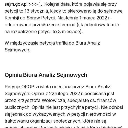
otwiera się w nowej karcie
sejm.gov.pl >>>
). Kolejna data, która pojawia się przy
petycji to 13 stycznia, kiedy to skierowano ją do sejmowej
Komisji do Spraw Petycji. Następnie 1 marca 2022 r.
odnotowano przedłużenie terminu (standardowy termin
na rozpatrzenie petycji to 3 miesiące).
W międzyczasie petycja trafiła do Biura Analiz
Sejmowych.
Opinia Biura Analiz Sejmowych
Petycja OFOP została oceniona przez Biuro Analiz
Sejmowych. Opinia z 22 lutego 2022 r. podpisana jest
przez Krzysztofa Wołowicza, specjalistę ds. finansów
publicznych. Opinia nie jest przychylna petycji. Nie odnosi
się jednak do wykazywanych w petycji nierówności w
traktowaniu organizacji społecznych, które nie są
przedsiębiorcami (w zestawieniu z tymi, które działalność