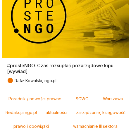
#prosteNGO. Czas rozsupłać pozarządowe kipu
[wywiad]
●
Rafał Kowalski, ngo.pl
Tagi
Poradnik / nowości prawne
SCWO
Warszawa
Redakcja ngo.pl
aktualności
zarządzanie, księgowość
prawo i obowiązki
wzmacnianie III sektora