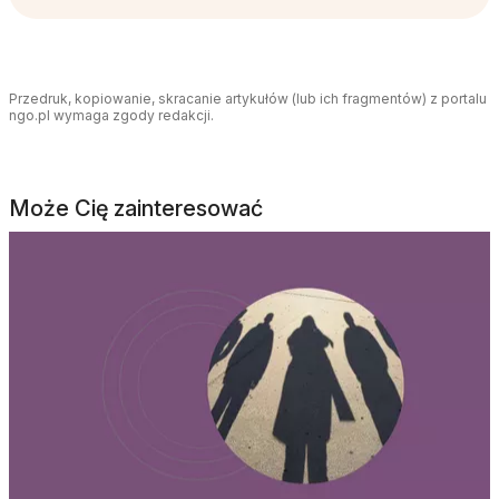
Przedruk, kopiowanie, skracanie artykułów (lub ich fragmentów) z portalu
ngo.pl wymaga zgody redakcji.
Może Cię zainteresować