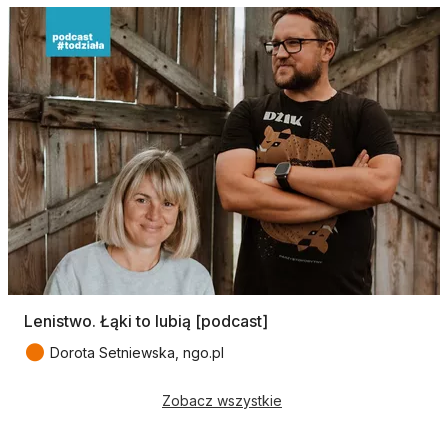
Lenistwo. Łąki to lubią [podcast]
●
Dorota Setniewska, ngo.pl
Zobacz wszystkie