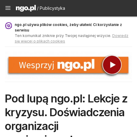
Publicystyka - ngo.pl
/ Publicystyka
ngo.pl używa plików cookies, żeby ułatwić Ci korzystanie z
serwisu
Ten komunikat zniknie przy Twojej następnej wizycie.
Dowiedz
się więcej o plikach cookies
Pod lupą ngo.pl: Lekcje z
kryzysu. Doświadczenia
organizacji