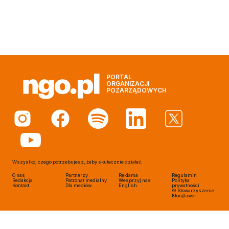
PORTAL
ORGANIZACJI
POZARZĄDOWYCH
Wszystko, czego potrzebujesz, żeby skutecznie działać.
O nas
Partnerzy
Reklama
Regulamin
Redakcja
Patronat medialny
Wesprzyj nas
Polityka
Kontakt
Dla mediów
English
prywatności
© Stowarzyszenie
Klon/Jawor