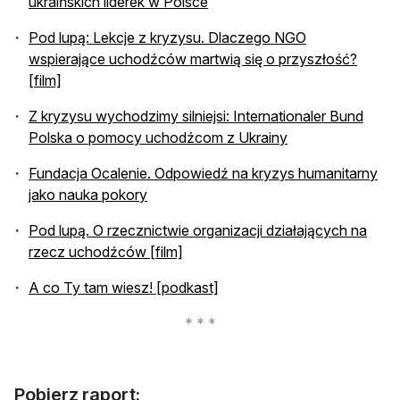
ukraińskich liderek w Polsce
Pod lupą: Lekcje z kryzysu. Dlaczego NGO
wspierające uchodźców martwią się o przyszłość?
[film]
Z kryzysu wychodzimy silniejsi: Internationaler Bund
Polska o pomocy uchodźcom z Ukrainy
Fundacja Ocalenie. Odpowiedź na kryzys humanitarny
jako nauka pokory
Pod lupą. O rzecznictwie organizacji działających na
rzecz uchodźców [film]
A co Ty tam wiesz! [podkast]
Pobierz raport: