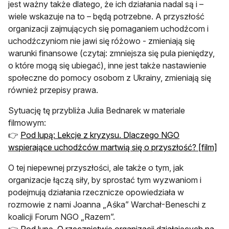
jest ważny także dlatego, że ich działania nadal są i –
wiele wskazuje na to – będą potrzebne. A przyszłość
organizacji zajmujących się pomaganiem uchodźcom i
uchodźczyniom nie jawi się różowo - zmieniają się
warunki finansowe (czytaj: zmniejsza się pula pieniędzy,
o które mogą się ubiegać), inne jest także nastawienie
społeczne do pomocy osobom z Ukrainy, zmieniają się
również przepisy prawa.
Sytuację tę przybliża Julia Bednarek w materiale
filmowym:
👉
Pod lupą: Lekcje z kryzysu. Dlaczego NGO
wspierające uchodźców martwią się o przyszłość? [film]
O tej niepewnej przyszłości, ale także o tym, jak
organizacje łączą siły, by sprostać tym wyzwaniom i
podejmują działania rzecznicze opowiedziała w
rozmowie z nami Joanna „Aśka” Warchał-Beneschi z
koalicji Forum NGO „Razem”.
👉
Pod lupą. O rzecznictwie organizacji działających na