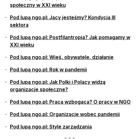
społeczny w XXI wieku
Pod lupą ngo.pl: Jacy jesteśmy? Kondycja III
sektora
Pod lupą ngo.pl: Postfilantropia? Jak pomagamy w
XXI wieku
Pod lupą ngo.pl: Wieś, obywatele, działanie
Pod lupą ngo.pl: Rok w pandemii
Pod lupą ngo.pl: Jak Polki i Polacy widzą
organizacje społeczne?
Pod lupą ngo.pl: Praca wzbogaca? O pracy w NGO
Pod lupą ngo.pl: Organizacje wobec pandemii
Pod lupą ngo.pl: Style zarządzania