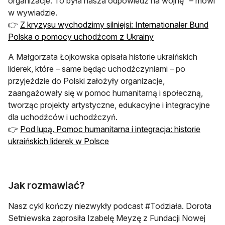
organizacje. To była nasza odpowiedź na wojnę” – mówi
w wywiadzie.
👉
Z kryzysu wychodzimy silniejsi: Internationaler Bund
Polska o pomocy uchodźcom z Ukrainy
A Małgorzata Łojkowska opisała historie ukraińskich
liderek, które – same będąc uchodźczyniami – po
przyjeździe do Polski założyły organizacje,
zaangażowały się w pomoc humanitarną i społeczną,
tworząc projekty artystyczne, edukacyjne i integracyjne
dla uchodźców i uchodźczyń.
👉
Pod lupą. Pomoc humanitarna i integracja: historie
ukraińskich liderek w Polsce
Jak rozmawiać?
Nasz cykl kończy niezwykły podcast #Todziała. Dorota
Setniewska zaprosiła Izabelę Meyzę z Fundacji Nowej