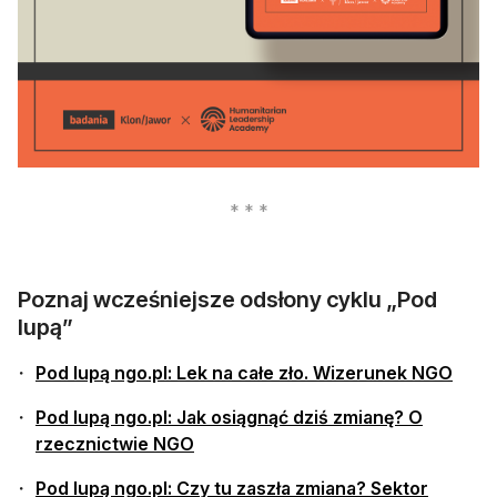
otwiera się w nowej karcie
Poznaj wcześniejsze odsłony cyklu „Pod
lupą”
Pod lupą ngo.pl: Lek na całe zło. Wizerunek NGO
Pod lupą ngo.pl: Jak osiągnąć dziś zmianę? O
rzecznictwie NGO
Pod lupą ngo.pl: Czy tu zaszła zmiana? Sektor