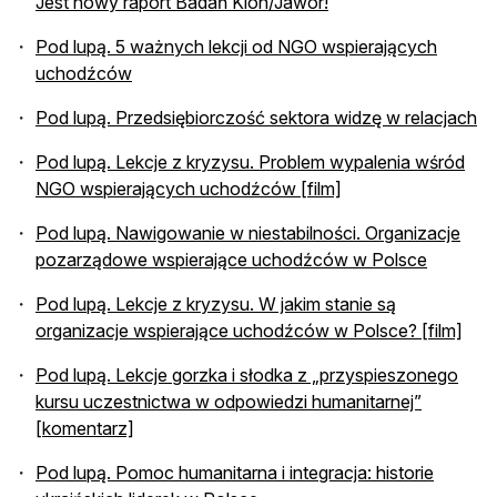
Jest nowy raport Badań Klon/Jawor!
Pod lupą. 5 ważnych lekcji od NGO wspierających
uchodźców
Pod lupą. Przedsiębiorczość sektora widzę w relacjach
Pod lupą. Lekcje z kryzysu. Problem wypalenia wśród
NGO wspierających uchodźców [film]
Pod lupą. Nawigowanie w niestabilności. Organizacje
pozarządowe wspierające uchodźców w Polsce
Pod lupą. Lekcje z kryzysu. W jakim stanie są
organizacje wspierające uchodźców w Polsce? [film]
Pod lupą. Lekcje gorzka i słodka z „przyspieszonego
kursu uczestnictwa w odpowiedzi humanitarnej”
[komentarz]
Pod lupą. Pomoc humanitarna i integracja: historie