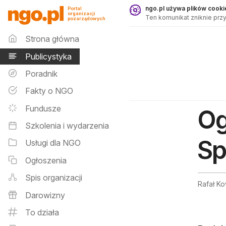
Publicystyka - ngo.pl
ngo.pl używa plików cookie
Portal
organizacji
Ten komunikat zniknie przy
pozarządowych
Menu główne
Strona główna
Publicystyka
Poradnik
Fakty o NGO
Fundusze
Og
Szkolenia i wydarzenia
Sp
Usługi dla NGO
Ogłoszenia
Spis organizacji
Rafał Ko
Darowizny
To działa