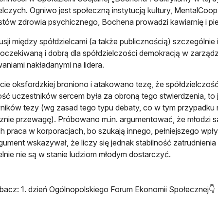
elczych. Ogniwo jest społeczną instytucją kultury, MentalCoo
istów zdrowia psychicznego, Bochena prowadzi kawiarnię i pi
sji między spółdzielcami (a także publicznością) szczególnie
oczekiwaną i dobrą dla spółdzielczości demokracją w zarządza
aniami nakładanymi na lidera.
ie oksfordzkiej broniono i atakowano tezę, że spółdzielczoś
ść uczestników sercem była za obroną tego stwierdzenia, to 
ników tezy (wg zasad tego typu debaty, co w tym przypadku 
znie przewagę). Próbowano m.in. argumentować, że młodzi są
ch praca w korporacjach, bo szukają innego, pełniejszego wpływ
gument wskazywał, że liczy się jednak stabilność zatrudnienia
elnie nie są w stanie ludziom młodym dostarczyć.
bacz: 1. dzień Ogólnopolskiego Forum Ekonomii Społecznej👇