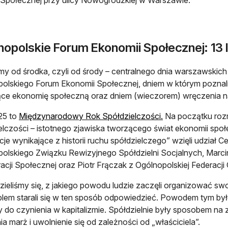
i Społecznej przy ulicy Nowogrodzkiej w Warszawie.
nopolskie Forum Ekonomii Społecznej: 13 
my od środka, czyli od środy – centralnego dnia warszawskich
olskiego Forum Ekonomii Społecznej, dniem w którym poznal
ce ekonomię społeczną oraz dniem (wieczorem) wręczenia n
25 to
Międzynarodowy Rok Spółdzielczości.
Na początku rozm
elczości – istotnego zjawiska tworzącego świat ekonomii społ
acje wynikające z historii ruchu spółdzielczego” wzięli udział 
olskiego Związku Rewizyjnego Spółdzielni Socjalnych, Marci
cji Społecznej oraz Piotr Frączak z Ogólnopolskiej Federacj
ieliśmy się, z jakiego powodu ludzie zaczęli organizować swo
oblem starali się w ten sposób odpowiedzieć. Powodem tym był
y do czynienia w kapitalizmie. Spółdzielnie były sposobem na 
ia marż i uwolnienie się od zależności od „właściciela”.