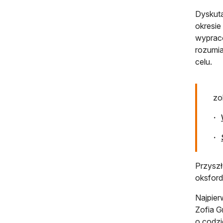
Dyskuta
okresie
wypraco
rozumia
celu.
zo
Przyszł
oksford
Najpier
Zofia G
o codzi