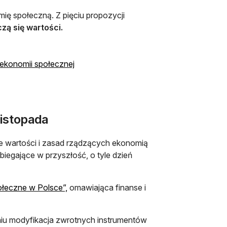
ę społeczną. Z pięciu propozycji
zą się wartości.
otwiera się w nowej karcie
ekonomii społecznej
listopada
e wartości i zasad rządzących ekonomią
ybiegające w przyszłość, o tyle dzień
ołeczne w Polsce”,
omawiająca finanse i
iu modyfikacja zwrotnych instrumentów