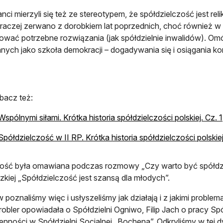
nci mierzyli się też ze stereotypem, że spółdzielczość jest re
 raczej zerwano z dorobkiem lat poprzednich, choć również w 
wać potrzebne rozwiązania (jak spółdzielnie inwalidów). Omówi
nych jako szkoła demokracji – dogadywania się i osiągania
bacz też:
Wspólnymi siłami. Krótka historia spółdzielczości polskiej. Cz. 1
Spółdzielczość w II RP. Krótka historia spółdzielczości polskiej
ość była omawiana podczas rozmowy „Czy warto być spółdzi
zkiej „Spółdzielczość jest szansą dla młodych”.
w poznaliśmy więc i usłyszeliśmy jak działają i z jakimi problem
robler opowiadała o Spółdzielni Ogniwo, Filip Jach o pracy Sp
enności w Spółdzielni Socjalnej „Bochena”. Odkryliśmy w tej d