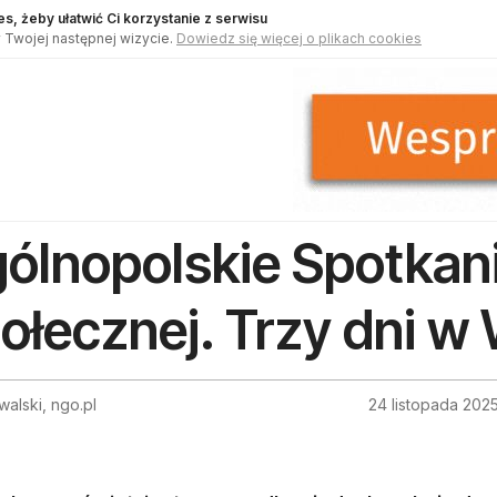
s, żeby ułatwić Ci korzystanie z serwisu
 Twojej następnej wizycie.
Dowiedz się więcej o plikach cookies
ólnopolskie Spotkan
ołecznej. Trzy dni w
walski, ngo.pl
24 listopada 202