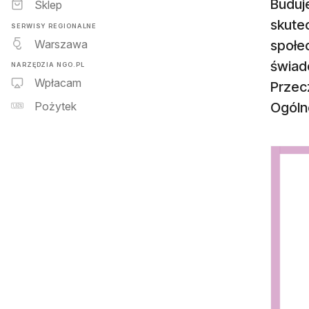
Buduje
Sklep
skute
SERWISY REGIONALNE
Warszawa
społe
świad
NARZĘDZIA NGO.PL
Wpłacam
Przecz
Ogóln
Pożytek