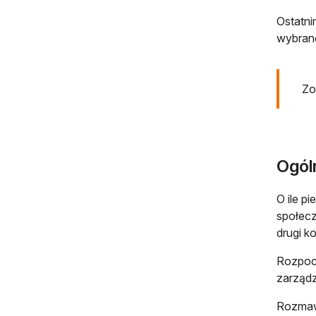
Ostatni
wybrano
Zo
Ogól
O ile p
społecz
drugi k
Rozpocz
zarządz
Rozmawi