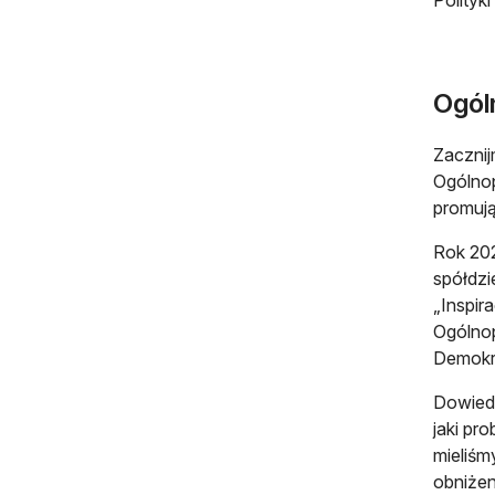
Polityk
Ogól
Zacznij
Ogólnop
promują
Rok 20
spółdzi
„Inspir
Ogólnop
Demokra
Dowiedz
jaki pr
mieliśm
obniżen