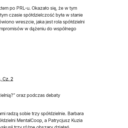
liktem po PRL-u. Okazało się, że w tym
tym czasie spółdzielczość była w stanie
ono wreszcie, jaka jest rola spółdzielni
 kompromisów w dążeniu do wspólnego
. Cz. 2
elnią?” oraz podczas debaty
ami radzą sobie trzy spółdzielnie. Barbara
ółdzielni MentalCoop, a Patrycjusz Kuzia
yskusji trzy różne obszary działań