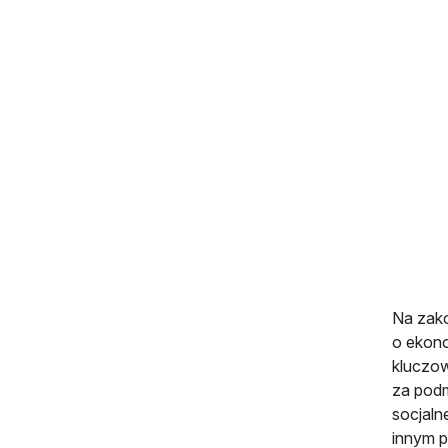
Na zako
o ekono
kluczow
za podm
socjaln
innym p