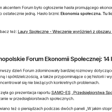
m akcentem Forum było ogłoszenie hasła promującego ekonomi
 ostatecznie jedną. Hasło brzmi:
Ekonomia społeczna. Tu lic
bacz też:
Laury Społeczne - Wręczenie wyróżnień z obszaru 
nopolskie Forum Ekonomii Społecznej: 14 
ierwszy dzień Forum zdominowały bardziej rozmowy dotycząc
ną i spółdzielczością, a także przypominające o jej historii i w
oncentrował się nie bieżących konkretnych problemach.
ęła go prezentacja raportu
SAMO-ES
„
Przedsiębiorstwa Sp
anie w przedsiębiorstwach społecznych.
ano też o pieniądzach podczas dwóch paneli „W jakim stopn