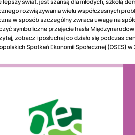
 lepszy świat, jest szansą dla młodych, szkołą dem
cznego rozwiązywania wielu współczesnych prob
czna w sposób szczególny zwraca uwagę na spół
czyć symboliczne przejęcie hasła Międzynarodow
ytaj, zobacz i posłuchaj co działo się podczas c
opolskich Spotkań Ekonomii Społecznej (OSES) w 