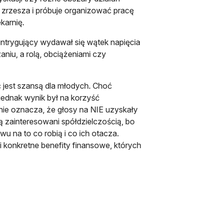
p zrzesza i próbuje organizować pracę
ekarnię.
 intrygujący wydawał się wątek napięcia
niu, a rolą, obciążeniami czy
ć jest szansą dla młodych. Choć
jednak wynik był na korzyść
nie oznacza, że głosy na NIE uzyskały
 zainteresowani spółdzielczością, bo
u na to co robią i co ich otacza.
 i konkretne benefity finansowe, których