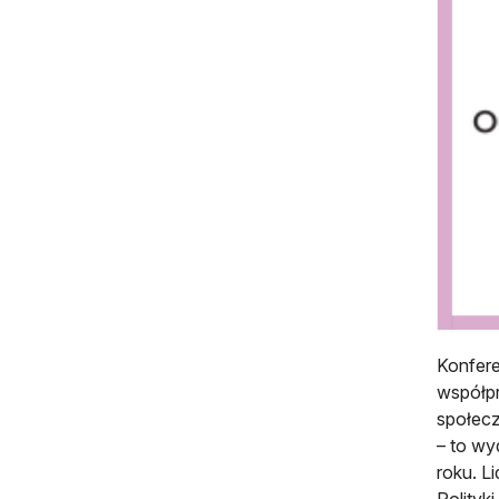
Konfere
współpr
społecz
– to wy
roku. L