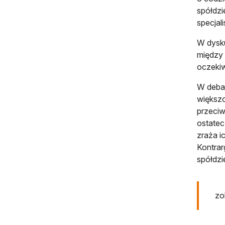
spółdzi
specjal
W dysku
między 
oczekiw
W debac
większo
przeciw
ostatec
zraża i
Kontrar
spółdzi
zo