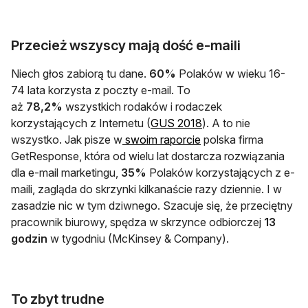
Przecież wszyscy mają dość e-maili
Niech głos zabiorą tu dane.
60%
Polaków w wieku 16-
74 lata korzysta z poczty e-mail. To
aż
78,2%
wszystkich rodaków i rodaczek
otwiera się w nowej k
korzystających z Internetu (
GUS 2018
). A to nie
otwiera się w nowej k
wszystko. Jak pisze w
swoim raporcie
polska firma
GetResponse, która od wielu lat dostarcza rozwiązania
dla e-mail marketingu,
35%
Polaków korzystających z e-
maili, zagląda do skrzynki kilkanaście razy dziennie. I w
zasadzie nic w tym dziwnego. Szacuje się, że przeciętny
pracownik biurowy, spędza w skrzynce odbiorczej
13
godzin
w tygodniu (McKinsey & Company).
To zbyt trudne