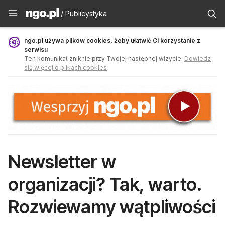
Publicystyka - ngo.pl
/ Publicystyka
ngo.pl używa plików cookies, żeby ułatwić Ci korzystanie z
serwisu
Ten komunikat zniknie przy Twojej następnej wizycie.
Dowiedz
się więcej o plikach cookies
Newsletter w
organizacji? Tak, warto.
Rozwiewamy wątpliwości