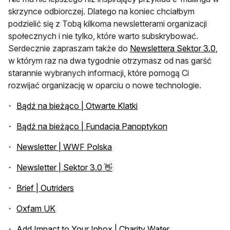
skrzynce odbiorczej. Dlatego na koniec chciałbym
podzielić się z Tobą kilkoma newsletterami organizacji
społecznych i nie tylko, które warto subskrybować.
otw
Serdecznie zapraszam także do
Newslettera Sektor 3.0
,
w którym raz na dwa tygodnie otrzymasz od nas garść
starannie wybranych informacji, które pomogą Ci
rozwijać organizację w oparciu o nowe technologie.
otwiera się w nowej karc
Bądź na bieżąco | Otwarte Klatki
otwiera się w no
Bądź na bieżąco | Fundacja Panoptykon
otwiera się w nowej karcie
Newsletter | WWF Polska
otwiera się w nowej karcie
Newsletter | Sektor 3.0 👋
otwiera się w nowej karcie
Brief | Outriders
otwiera się w nowej karcie
Oxfam UK
otwiera się w no
Add Impact to Your Inbox | Charity Water