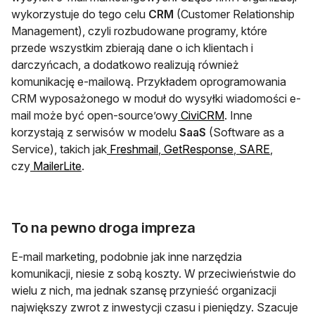
wykorzystuje do tego celu
CRM
(Customer Relationship
Management), czyli rozbudowane programy, które
przede wszystkim zbierają dane o ich klientach i
darczyńcach, a dodatkowo realizują również
komunikację e-mailową. Przykładem oprogramowania
CRM wyposażonego w moduł do wysyłki wiadomości e-
otwiera się w now
mail może być open-source’owy
CiviCRM
. Inne
korzystają z serwisów w modelu
SaaS
(Software as a
otwiera się w nowej karcie
otwiera się w no
otwiera 
Service), takich jak
Freshmail
,
GetResponse
,
SARE
,
otwiera się w nowej karcie
czy
MailerLite
.
To na pewno droga impreza
E-mail marketing, podobnie jak inne narzędzia
komunikacji, niesie z sobą koszty. W przeciwieństwie do
wielu z nich, ma jednak szansę przynieść organizacji
największy zwrot z inwestycji czasu i pieniędzy. Szacuje