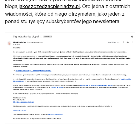
otwiera się w nowej karcie
bloga
jakoszczedzacpieniadze.pl
. Oto jedna z ostatnich
wiadomości, które od niego otrzymałem, jako jeden z
ponad stu tysięcy subskrybentów jego newslettera.