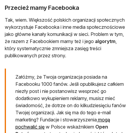
Przecież mamy Facebooka
Tak, wiem. Większość polskich organizacji społecznych
wykorzystuje Facebooka i inne media społecznościowe
jako główne kanały komunikacji w sieci. Problem w tym,
że razem z Facebookiem mamy też i jego
algorytm
,
który systematycznie zmniejsza zasięg treści
publikowanych przez strony.
Załóżmy, że Twoja organizacja posiada na
Facebooku 1000 fanów. Jeśli opublikujesz całkiem
niezły post i nie postanowisz wesprzeć go
dodatkowo wykupieniem reklamy, musisz mieć
świadomość, że dotrze on do kilkudziesięciu fanów
Twojej organizacji. Jak się ma do tego e-mail
marketing? Fundacje i stowarzyszenia
mogą
otwiera się w nowej karcie
pochwalić się
w Polsce wskaźnikiem
Open