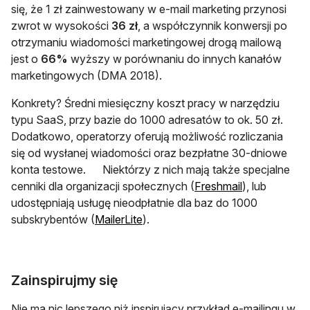
się, że 1 zł zainwestowany w e-mail marketing przynosi
zwrot w wysokości
36 zł
, a współczynnik konwersji po
otrzymaniu wiadomości marketingowej drogą mailową
jest o
66%
wyższy w porównaniu do innych kanałów
marketingowych (DMA 2018).
Konkrety? Średni miesięczny koszt pracy w narzędziu
typu SaaS, przy bazie do 1000 adresatów to ok. 50 zł.
Dodatkowo, operatorzy oferują możliwość rozliczania
się od wysłanej wiadomości oraz bezpłatne 30-dniowe
konta testowe. Niektórzy z nich mają także specjalne
otwiera się w
cenniki dla organizacji społecznych (
Freshmail
), lub
udostępniają usługę nieodpłatnie dla baz do 1000
otwiera się w nowej karcie
subskrybentów (
MailerLite
).
Zainspirujmy się
Nie ma nic lepszego niż inspirujący przykład e-mailingu w