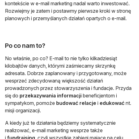
kontekście w e-mail marketing nadal warto inwestować.
Rozwiejmy je zatem i postawmy pierwsze kroki w stronę
planowych i przemyślanych działań opartych o e-mail.
Po co nam to?
No właśnie, po co? E-mail to nie tylko kilkadziesiąt
kilobajtów danych, którymi zaśmiecamy skrzynkę
adresata. Dobrze zaplanowany i przygotowany, może
wesprzeć zdecydowaną większość działań
prowadzonych przez stowarzyszenia i fundacje. Przyda
się do
przekazywania informacji
beneficjentom i
sympatykom, pomoże
budować relacje
i
edukować
nt.
misji organizacji.
A kiedy już te działania będziemy systematycznie
realizować, e-mail marketing wesprze także
i
fundraising
, czyli wszystkie zabiegi mające na celu