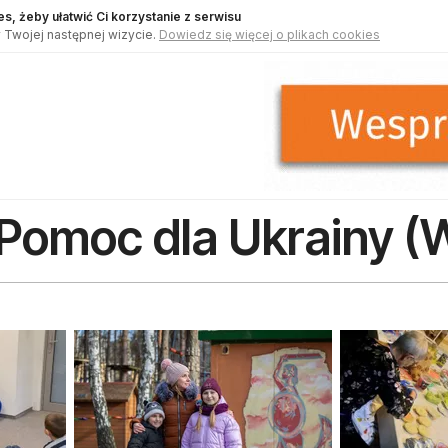
s, żeby ułatwić Ci korzystanie z serwisu
 Twojej następnej wizycie.
Dowiedz się więcej o plikach cookies
Pomoc dla Ukrainy (