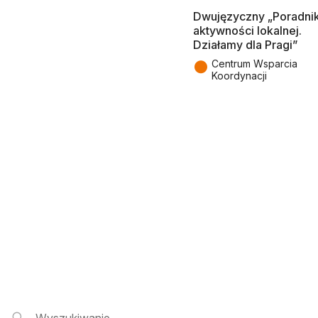
Dwujęzyczny „Poradni
aktywności lokalnej.
Działamy dla Pragi”
●
Centrum Wsparcia
Koordynacji
Wyszukiwarka i logowanie