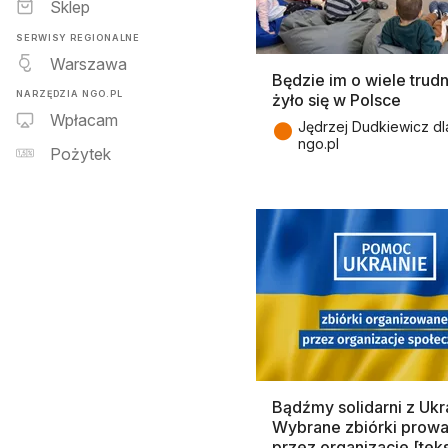
Sklep
SERWISY REGIONALNE
Warszawa
Będzie im o wiele trudn
NARZĘDZIA NGO.PL
żyło się w Polsce
Wpłacam
●
Jędrzej Dudkiewicz dl
ngo.pl
Pożytek
Bądźmy solidarni z Ukr
Wybrane zbiórki prow
przez organizacje [tek