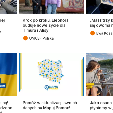
iej
Krok po kroku. Eleonora
„Masz trzy 
buduje nowe życie dla
się dwoma n
Timura i Alisy
●
a
Ewa Koza 
●
UNICEF Polska
ainą!
Pomóż w aktualizacji swoich
Jako osada
adzone
danych na Mapuj Pomoc!
płyniemy w 
st