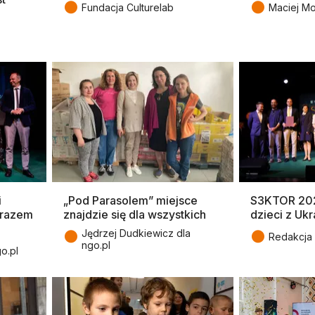
●
●
Fundacja Culturelab
Maciej Mo
i
„Pod Parasolem” miejsce
S3KTOR 202
 razem
znajdzie się dla wszystkich
dzieci z Ukr
●
●
Jędrzej Dudkiewicz dla
Redakcja 
ngo.pl
o.pl