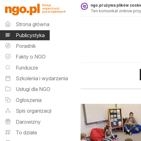
Publicystyka - ngo.pl
ngo.pl używa plików cookie
Portal
organizacji
Ten komunikat zniknie przy
pozarządowych
Menu główne
Strona główna
Publicystyka
Poradnik
Fakty o NGO
Fundusze
Szkolenia i wydarzenia
Usługi dla NGO
Ogłoszenia
Spis organizacji
Darowizny
To działa