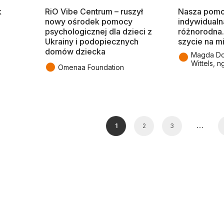
k
RiO Vibe Centrum – ruszył
Nasza pomo
nowy ośrodek pomocy
indywidualna
psychologicznej dla dzieci z
różnorodna.
Ukrainy i podopiecznych
szycie na m
domów dziecka
●
Magda Do
Wittels, n
●
Omenaa Foundation
…
1
2
3