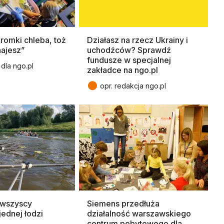
kromki chleba, toż
Działasz na rzecz Ukrainy i
ajesz”
uchodźców? Sprawdź
fundusze w specjalnej
dla ngo.pl
zakładce na ngo.pl
●
opr. redakcja ngo.pl
 wszyscy
Siemens przedłuża
jednej łodzi
działalność warszawskiego
centrum pobytowego dla