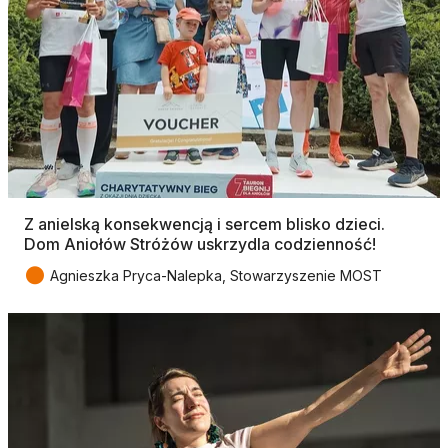
Z anielską konsekwencją i sercem blisko dzieci.
Dom Aniołów Stróżów uskrzydla codzienność!
●
Agnieszka Pryca-Nalepka, Stowarzyszenie MOST