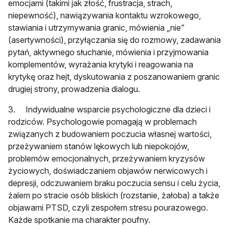
emocjami (takimi jak złość, frustracja, strach,
niepewność), nawiązywania kontaktu wzrokowego,
stawiania i utrzymywania granic, mówienia „nie”
(asertywności), przyłączania się do rozmowy, zadawania
pytań, aktywnego słuchanie, mówienia i przyjmowania
komplementów, wyrażania krytyki i reagowania na
krytykę oraz hejt, dyskutowania z poszanowaniem granic
drugiej strony, prowadzenia dialogu.
3. Indywidualne wsparcie psychologiczne dla dzieci i
rodziców. Psychologowie pomagają w problemach
związanych z budowaniem poczucia własnej wartości,
przeżywaniem stanów lękowych lub niepokojów,
problemów emocjonalnych, przeżywaniem kryzysów
życiowych, doświadczaniem objawów nerwicowych i
depresji, odczuwaniem braku poczucia sensu i celu życia,
żalem po stracie osób bliskich (rozstanie, żałoba) a także
objawami PTSD, czyli zespołem stresu pourazowego.
Każde spotkanie ma charakter poufny.