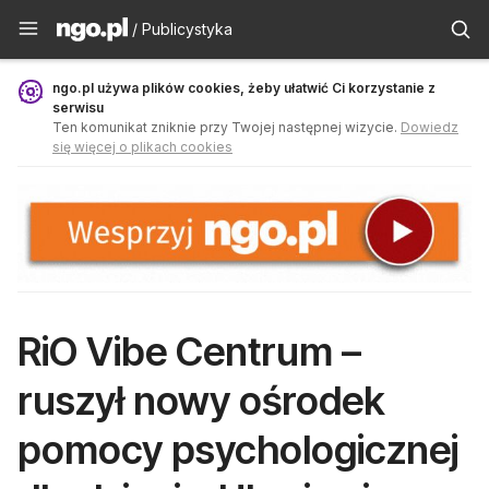
Publicystyka - ngo.pl
/ Publicystyka
ngo.pl używa plików cookies, żeby ułatwić Ci korzystanie z
serwisu
Ten komunikat zniknie przy Twojej następnej wizycie.
Dowiedz
się więcej o plikach cookies
RiO Vibe Centrum –
ruszył nowy ośrodek
pomocy psychologicznej