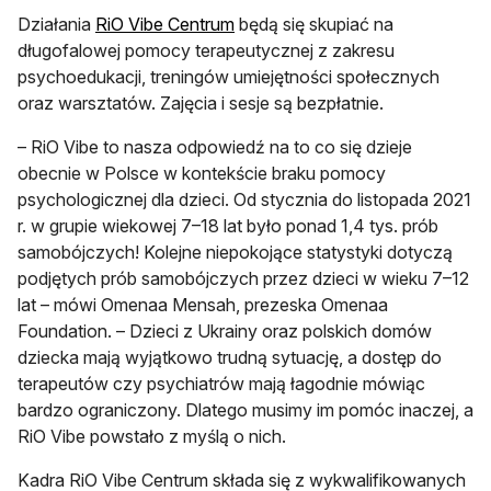
otwiera się w nowej karcie
Działania
RiO Vibe Centrum
będą się skupiać na
długofalowej pomocy terapeutycznej z zakresu
psychoedukacji, treningów umiejętności społecznych
oraz warsztatów. Zajęcia i sesje są bezpłatnie.
– RiO Vibe to nasza odpowiedź na to co się dzieje
obecnie w Polsce w kontekście braku pomocy
psychologicznej dla dzieci. Od stycznia do listopada 2021
r. w grupie wiekowej 7–18 lat było ponad 1,4 tys. prób
samobójczych! Kolejne niepokojące statystyki dotyczą
podjętych prób samobójczych przez dzieci w wieku 7–12
lat – mówi Omenaa Mensah, prezeska Omenaa
Foundation. – Dzieci z Ukrainy oraz polskich domów
dziecka mają wyjątkowo trudną sytuację, a dostęp do
terapeutów czy psychiatrów mają łagodnie mówiąc
bardzo ograniczony. Dlatego musimy im pomóc inaczej, a
RiO Vibe powstało z myślą o nich.
Kadra RiO Vibe Centrum składa się z wykwalifikowanych