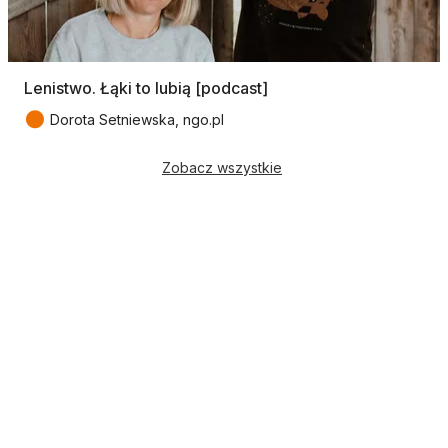
Lenistwo. Łąki to lubią [podcast]
●
Dorota Setniewska, ngo.pl
Zobacz wszystkie