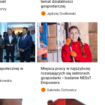
biet
temat działalności
gospodarczej
orzy
●
Jędrzej Godlewski
społecznej w
Miejsca pracy w najszybciej
rozwijających się sektorach
gospodarki – badanie NESsT
nkowska
Empowers
●
Gabriela Cichowicz