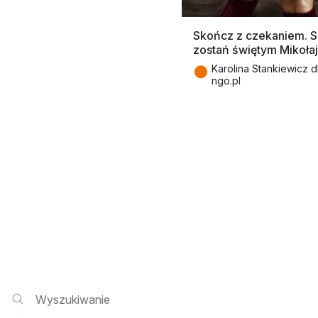
Skończ z czekaniem. 
zostań świętym Mikoła
●
Karolina Stankiewicz d
ngo.pl
Wyszukiwarka i logowanie
Wyszukiwanie