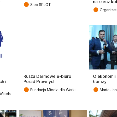
h
na rzecz ko
●
Sieć SPLOT
●
Organizat
Rusza Darmowe e-biuro
O ekonomii 
h i
Porad Prawnych
Łomży
●
●
Fundacja Młodzi dla Warki
Marta Ja
ittels