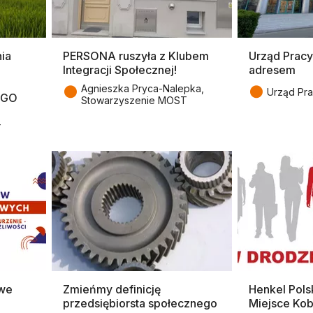
ia
PERSONA ruszyła z Klubem
Urząd Prac
Integracji Społecznej!
adresem
●
●
Agnieszka Pryca-Nalepka,
Urząd Pra
NGO
Stowarzyszenie MOST
T
owe
Zmieńmy definicję
Henkel Pols
przedsiębiorsta społecznego
Miejsce Kob