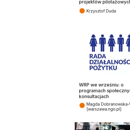
projektów pilotażowyc
●
Krzysztof Duda
WRP we wrześniu: o
programach społecznyc
konsultacjach
●
Magda Dobranowska-W
[warszawa.ngo.pl]