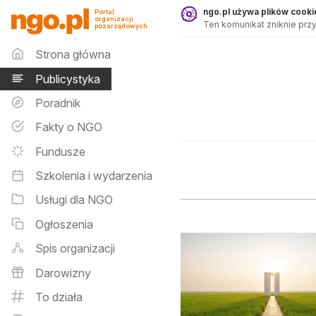
Publicystyka - ngo.pl
ngo.pl używa plików cookie
Portal
organizacji
Ten komunikat zniknie przy
pozarządowych
Menu główne
Strona główna
Publicystyka
Poradnik
Fakty o NGO
Fundusze
Szkolenia i wydarzenia
Usługi dla NGO
Ogłoszenia
Spis organizacji
Darowizny
To działa