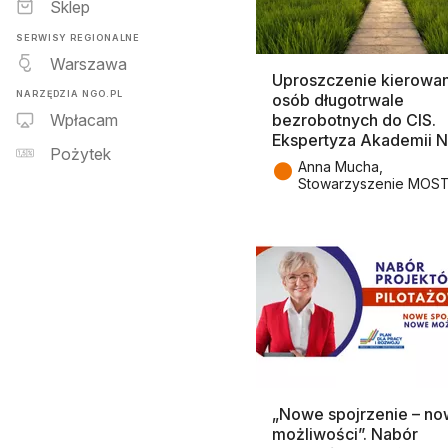
Sklep
SERWISY REGIONALNE
Warszawa
Uproszczenie kierowan
NARZĘDZIA NGO.PL
osób długotrwale
bezrobotnych do CIS.
Wpłacam
Ekspertyza Akademii 
Pożytek
●
Anna Mucha,
Stowarzyszenie MOS
„Nowe spojrzenie – n
możliwości”. Nabór