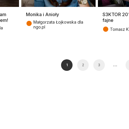
Sam
Monika i Anioły
S3KTOR 2016
jem!
fajne
●
Małgorzata Łojkowska dla
ngo.pl
●
la
Tomasz Ka
…
1
2
3