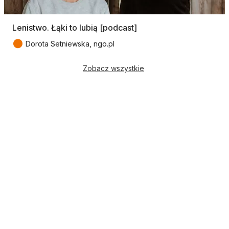
Lenistwo. Łąki to lubią [podcast]
●
Dorota Setniewska, ngo.pl
Zobacz wszystkie