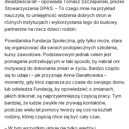
dwadzieścia lat – opowiada Tomasz Szczepański, prezes
Stowarzyszenia GPAS. – To czego mnie na przykład
nauczyła, to umiejętność widzenia dobrych stron w
różnych instytucjach i wykorzystania tego do budowy
partnerstw na rzecz dzieci i rodzin.
Powiślańska Fundacja Społeczna, gdy tylko może, stara
się organizować dla swoich podopiecznych szkolenia,
kursy zawodowe. Podstawowym jednak celem jest
pomaganie potrzebującym w taki sposób, by nabrali oni
motywacji do dokonania zmian w życiu. Bardzo często
się to udaje i – jak przyznaje Anna Gierałtowska –
momenty, gdy ktoś zaprasza po czasie do swojego domu
lub odwiedza Fundację, by opowiedzieć o zmianach,
jakich dokonał, są najprzyjemniejszą częścią pracy. Tym
bardziej, że ludzie zwykle nie zrywają kontaktów,
podczas wielu lat pomocy tworzy się coś na kształt
rodziny, której częścią chce się być cały czas.
– W tym wszystkim ujmuje nie tylko wiedzą i