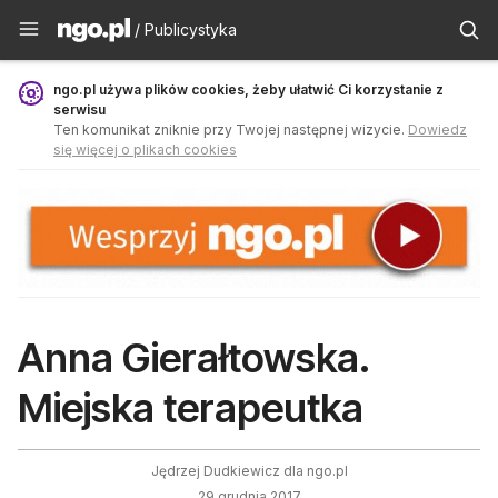
Publicystyka - ngo.pl
/ Publicystyka
ngo.pl używa plików cookies, żeby ułatwić Ci korzystanie z
serwisu
Ten komunikat zniknie przy Twojej następnej wizycie.
Dowiedz
się więcej o plikach cookies
Anna Gierałtowska.
Miejska terapeutka
Jędrzej Dudkiewicz dla ngo.pl
29 grudnia 2017