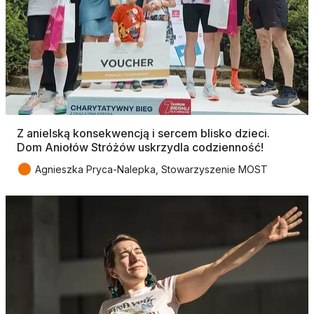
Z anielską konsekwencją i sercem blisko dzieci.
Dom Aniołów Stróżów uskrzydla codzienność!
●
Agnieszka Pryca-Nalepka, Stowarzyszenie MOST