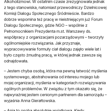
Alkoholizmowi. W ostatnim czasie zrezygnowała jednak
z tego stanowiska, natomiast przewodniczy Dzielnicowej
Komisji Dialogu Społecznego Śródmieście. Bardzo
dobrze wspomina też pracę w nieistniejącym już Forum
Dialogu Społecznego, gdzie NGO – wspólnie z
Pełnomocnikiem Prezydenta m.st. Warszawy ds.
współpracy z organizacjami pozarządowymi – tworzyły
ogólnomiejskie rozwiązania. Jak przyznaje,
wypracowywanie formuły ciał dialogu zajęło wiele lat i
było często żmudną pracą, w której jednak zawsze się
odnajdowała.
– Jestem chyba osobą, która ma pewną łatwość myślenia
systemowego, abstrahowania od interesu mojego lub
mojej organizacji, myślenia w kategoriach rozwiązywania
ogólnych problemów. W związku z tym okazało się, że
najwyraźniej jestem cenionym partnerem dla samorządu –
wyjaśnia Anna Gierałtowska.
– Ania to osoba absolutnie wyjątkowa. Kiedy