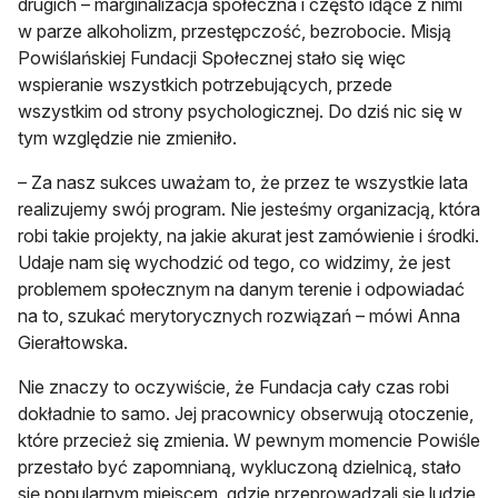
drugich – marginalizacja społeczna i często idące z nimi
w parze alkoholizm, przestępczość, bezrobocie. Misją
Powiślańskiej Fundacji Społecznej stało się więc
wspieranie wszystkich potrzebujących, przede
wszystkim od strony psychologicznej. Do dziś nic się w
tym względzie nie zmieniło.
– Za nasz sukces uważam to, że przez te wszystkie lata
realizujemy swój program. Nie jesteśmy organizacją, która
robi takie projekty, na jakie akurat jest zamówienie i środki.
Udaje nam się wychodzić od tego, co widzimy, że jest
problemem społecznym na danym terenie i odpowiadać
na to, szukać merytorycznych rozwiązań – mówi Anna
Gierałtowska.
Nie znaczy to oczywiście, że Fundacja cały czas robi
dokładnie to samo. Jej pracownicy obserwują otoczenie,
które przecież się zmienia. W pewnym momencie Powiśle
przestało być zapomnianą, wykluczoną dzielnicą, stało
się popularnym miejscem, gdzie przeprowadzali się ludzie