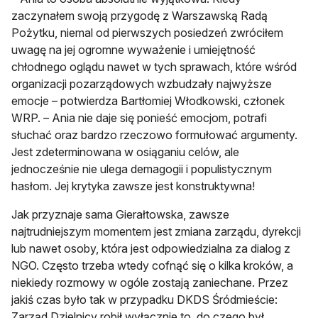
zaczynałem swoją przygodę z Warszawską Radą
Pożytku, niemal od pierwszych posiedzeń zwróciłem
uwagę na jej ogromne wyważenie i umiejętność
chłodnego oglądu nawet w tych sprawach, które wśród
organizacji pozarządowych wzbudzały najwyższe
emocje – potwierdza Bartłomiej Włodkowski, członek
WRP. – Ania nie daje się ponieść emocjom, potrafi
słuchać oraz bardzo rzeczowo formułować argumenty.
Jest zdeterminowana w osiąganiu celów, ale
jednocześnie nie ulega demagogii i populistycznym
hasłom. Jej krytyka zawsze jest konstruktywna!
Jak przyznaje sama Gierałtowska, zawsze
najtrudniejszym momentem jest zmiana zarządu, dyrekcji
lub nawet osoby, która jest odpowiedzialna za dialog z
NGO. Często trzeba wtedy cofnąć się o kilka kroków, a
niekiedy rozmowy w ogóle zostają zaniechane. Przez
jakiś czas było tak w przypadku DKDS Śródmieście:
Zarząd Dzielnicy robił wyłącznie to, do czego był