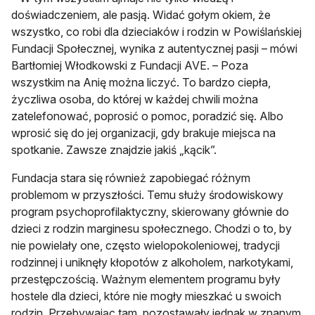
doświadczeniem, ale pasją. Widać gołym okiem, że
wszystko, co robi dla dzieciaków i rodzin w Powiślańskiej
Fundacji Społecznej, wynika z autentycznej pasji – mówi
Bartłomiej Włodkowski z Fundacji AVE. – Poza
wszystkim na Anię można liczyć. To bardzo ciepła,
życzliwa osoba, do której w każdej chwili można
zatelefonować, poprosić o pomoc, poradzić się. Albo
wprosić się do jej organizacji, gdy brakuje miejsca na
spotkanie. Zawsze znajdzie jakiś „kącik”.
Fundacja stara się również zapobiegać różnym
problemom w przyszłości. Temu służy środowiskowy
program psychoprofilaktyczny, skierowany głównie do
dzieci z rodzin marginesu społecznego. Chodzi o to, by
nie powielały one, często wielopokoleniowej, tradycji
rodzinnej i uniknęły kłopotów z alkoholem, narkotykami,
przestępczością. Ważnym elementem programu były
hostele dla dzieci, które nie mogły mieszkać u swoich
rodzin. Przebywając tam, pozostawały jednak w znanym