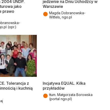
 2004 UNDP.
jedzenie na Dniu Uchodźcy w
turowa jako
Warszawie
e prawo
●
Magda Dobranowska-
Wittels, ngo.pl
branowska-
go.pl (opr.)
CE. Tolerancja z
Incjatywa EQUAL. Kilka
innością i kuchnią
przykładów
●
tłum. Małgorzata Borowska
(portal ngo.pl)
aj