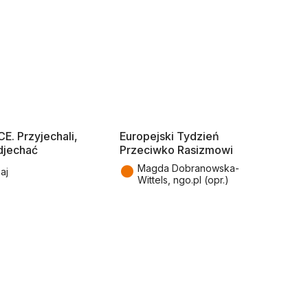
E. Przyjechali,
Europejski Tydzień
djechać
Przeciwko Rasizmowi
●
Magda Dobranowska-
aj
Wittels, ngo.pl (opr.)