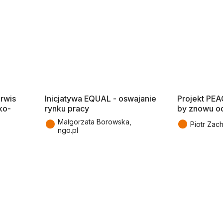
erwis
Inicjatywa EQUAL - oswajanie
Projekt PEAC
ko-
rynku pracy
by znowu o
●
●
Małgorzata Borowska,
Piotr Zach
ngo.pl