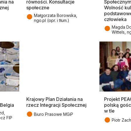
nia na
równości. Konsultacje
Społecznym
znej
społeczne
Wolność kul
podstawow
●
Małgorzata Borowska,
człowieka
ngo.pl (opr. i tłum.)
●
Magda Do
Wittels, n
Krajowy Plan Działania na
Projekt PEA
 Belgia
rzecz Integracji Społecznej
polską gośc
w tle
●
zd,
Biuro Prasowe MGiP
cz FIP
●
Piotr Zach