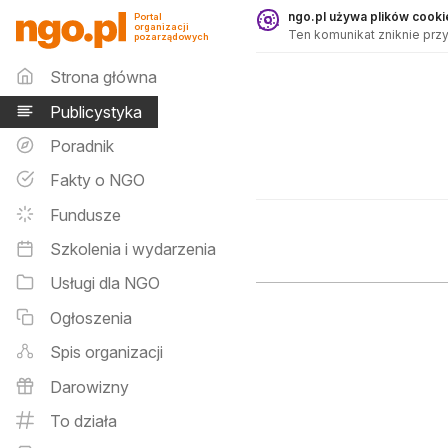
Publicystyka - ngo.pl
ngo.pl używa plików cookie
Portal
organizacji
Ten komunikat zniknie przy
pozarządowych
Menu główne
Strona główna
Publicystyka
Poradnik
Fakty o NGO
Fundusze
Szkolenia i wydarzenia
Usługi dla NGO
Ogłoszenia
Spis organizacji
Darowizny
To działa