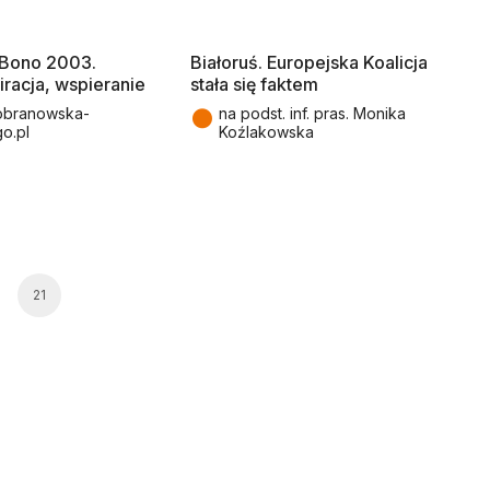
 Bono 2003.
Białoruś. Europejska Koalicja
piracja, wspieranie
stała się faktem
●
branowska-
na podst. inf. pras. Monika
go.pl
Koźlakowska
21