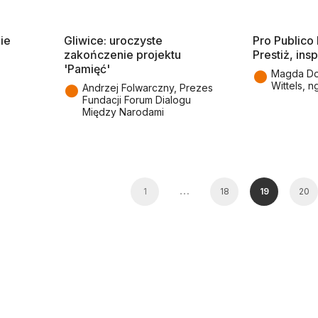
ie
Gliwice: uroczyste
Pro Publico
zakończenie projektu
Prestiż, ins
'Pamięć'
●
Magda Do
Wittels, n
●
Andrzej Folwarczny, Prezes
Fundacji Forum Dialogu
Między Narodami
…
1
18
19
20