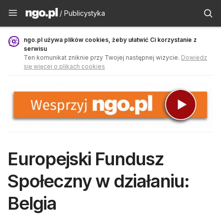
Publicystyka - ngo.pl
/ Publicystyka
ngo.pl używa plików cookies, żeby ułatwić Ci korzystanie z
serwisu
Ten komunikat zniknie przy Twojej następnej wizycie.
Dowiedz
się więcej o plikach cookies
Europejski Fundusz
Społeczny w działaniu:
Belgia