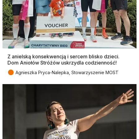
Z anielską konsekwencją i sercem blisko dzieci.
Dom Aniołów Stróżów uskrzydla codzienność!
●
Agnieszka Pryca-Nalepka, Stowarzyszenie MOST