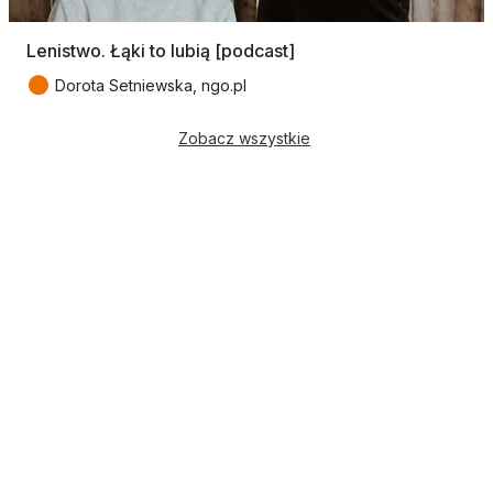
Lenistwo. Łąki to lubią [podcast]
●
Dorota Setniewska, ngo.pl
Zobacz wszystkie